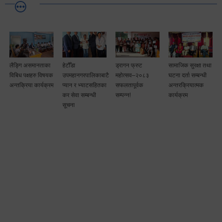
लैङ्गि असमानताका
हेटौँडा
ड्रागन फ्रुट
सामाजिक सुरक्षा तथा
विबिध पक्षहरु विषयक
उपमहानगरपालिकाबाटै
महोत्सव–२०८३
घटना दर्ता सम्बन्धी
अन्तक्रिया कार्यक्रम
प्यान र भ्याटसहितका
सफलतापूर्वक
अन्तरक्रियात्मक
कर सेवा सम्बन्धी
सम्पन्न!
कार्यक्रम
सूचना