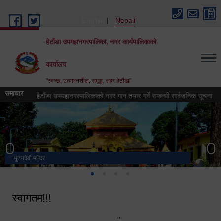
Skip to main content
English
Nepali
हेटौंडा उपमहानगरपालिका, नगर कार्यपालिकाको
कार्यालय
"स्वच्छ, उत्पादनशील, समृद्ध, सहर हेटौंडा"
समाचार
ा
हेटौंडा उपमहानगरपालिकाको नगर गान तयार गर्ने सम्बन्धी सार्वजनिक सूचना
सरु
भुटनदेवी मन्दिर
स्मारक
मनकामना डाँडाबाट देखिएको दृश्य
हेटौंडा उपमहानगरपालिका नगर कार्यपालिकाको कार्यालय
स्वागतम!!!
"