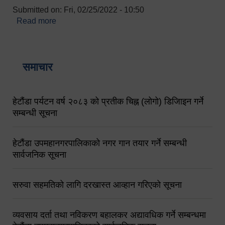
Submitted on:
Fri, 02/25/2022 - 10:50
Read more
about बारुणयन्त्र उपशाखा इन्चार्जको सम्पर्क नं.
९८४१६४५३५६ (टोल फ्रि नं.१०१) फोन नं. ०५७-५२०६७७
शव बहान चालकको नं. ९८४९५०५६००
समाचार
हेटौंडा पर्यटन वर्ष २०८३ को प्रतीक चिह्न (लोगो) डिजिाइन गर्ने
सम्बन्धी सूचना
हेटौंडा उपमहानगरपालिकाको नगर गान तयार गर्ने सम्बन्धी
सार्वजनिक सूचना
सरुवा सहमतिको लागि दरखास्त आव्हान गरिएको सूचना
व्यवसाय दर्ता तथा नविकरण बहालकर अद्यावधिक गर्ने सम्बन्धमा