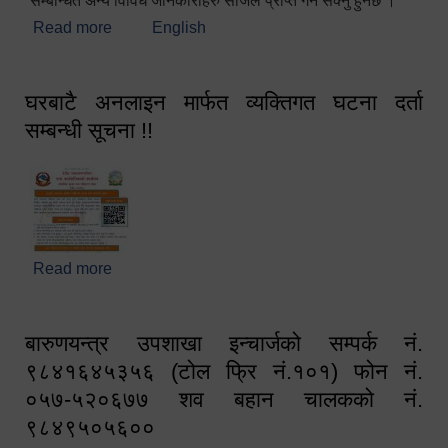
सम्बन्धित अन्य विविध जानकारीहरु सजिलै प्राप्त गर्न सक्नु हुनेछ ।
Read more
about स्वागतम!!!
English
घरबाटै अनलाइन मार्फत व्यक्तिगत घटना दर्ता
सम्बन्धी सूचना !!
Read more
about घरबाटै अनलाइन मार्फत व्यक्तिगत घटना दर्ता सम्बन्धी
सूचना !!
बारुणयन्त्र उपशाखा इन्चार्जको सम्पर्क नं.
९८४१६४५३५६ (टोल फ्रि नं.१०१) फोन नं.
०५७-५२०६७७ शव बहान चालकको नं.
९८४९५०५६००