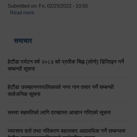
Submitted on:
Fri, 02/25/2022 - 10:50
Read more
about बारुणयन्त्र उपशाखा इन्चार्जको सम्पर्क नं.
९८४१६४५३५६ (टोल फ्रि नं.१०१) फोन नं. ०५७-५२०६७७
शव बहान चालकको नं. ९८४९५०५६००
समाचार
हेटौंडा पर्यटन वर्ष २०८३ को प्रतीक चिह्न (लोगो) डिजिाइन गर्ने
सम्बन्धी सूचना
हेटौंडा उपमहानगरपालिकाको नगर गान तयार गर्ने सम्बन्धी
सार्वजनिक सूचना
सरुवा सहमतिको लागि दरखास्त आव्हान गरिएको सूचना
व्यवसाय दर्ता तथा नविकरण बहालकर अद्यावधिक गर्ने सम्बन्धमा