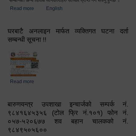
सम्बन्धित अन्य विविध जानकारीहरु सजिलै प्राप्त गर्न सक्नु हुनेछ ।
Read more
about स्वागतम!!!
English
घरबाटै अनलाइन मार्फत व्यक्तिगत घटना दर्ता
सम्बन्धी सूचना !!
Read more
about घरबाटै अनलाइन मार्फत व्यक्तिगत घटना दर्ता सम्बन्धी
सूचना !!
बारुणयन्त्र उपशाखा इन्चार्जको सम्पर्क नं.
९८४१६४५३५६ (टोल फ्रि नं.१०१) फोन नं.
०५७-५२०६७७ शव बहान चालकको नं.
९८४९५०५६००