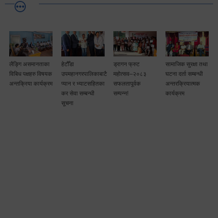
लैङ्गि असमानताका
हेटौँडा
ड्रागन फ्रुट
सामाजिक सुरक्षा तथा
विबिध पक्षहरु विषयक
उपमहानगरपालिकाबाटै
महोत्सव–२०८३
घटना दर्ता सम्बन्धी
अन्तक्रिया कार्यक्रम
प्यान र भ्याटसहितका
सफलतापूर्वक
अन्तरक्रियात्मक
कर सेवा सम्बन्धी
सम्पन्न!
कार्यक्रम
सूचना