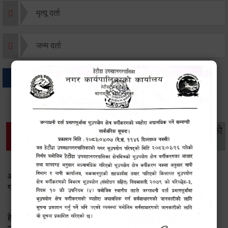
मृत्यू दर्ता
जन्म दर्ता
अन्य
थप विवरणहरु
सामाजिक सुरक्षा तथा
महिला
सूचनाको
वातावरण
व्यक्तिगत घटना दर्ता
विकास
हक
आ.व. २०८०/०८१ को चौथो किस्ताको सामाजिक सूरक्षा भत्ता प्राप्त
गर्ने लाभग्राहि विवरण
हेटौंडा उपमहानगरपालिकाको सामाजिक सुरक्षा भत्ता प्राप्‍त गर्ने