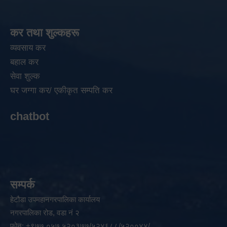
कर तथा शुल्कहरू
व्यवसाय कर
बहाल कर
सेवा शुल्क
घर जग्गा कर/ एकीकृत सम्पति कर
chatbot
सम्पर्क
हेटौडा उपमहानगरपालिका कार्यालय
नगरपालिका रोड, वडा नं २
फोन: +९७७ ०५७ ५२०३७७/५२४६८८/५२००४४/