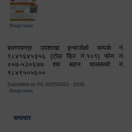
Read more
about घरबाटै अनलाइन मार्फत व्यक्तिगत घटना दर्ता सम्बन्धी
सूचना !!
बारुणयन्त्र उपशाखा इन्चार्जको सम्पर्क नं.
९८४१६४५३५६ (टोल फ्रि नं.१०१) फोन नं.
०५७-५२०६७७ शव बहान चालकको नं.
९८४९५०५६००
Submitted on:
Fri, 02/25/2022 - 10:50
Read more
about बारुणयन्त्र उपशाखा इन्चार्जको सम्पर्क नं.
९८४१६४५३५६ (टोल फ्रि नं.१०१) फोन नं. ०५७-५२०६७७
शव बहान चालकको नं. ९८४९५०५६००
समाचार