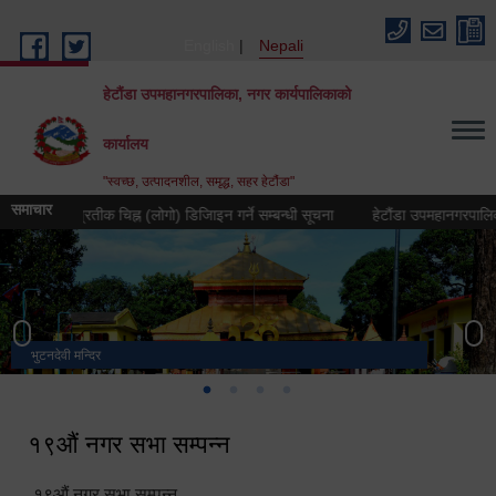
Skip to main content
English
Nepali
हेटौंडा उपमहानगरपालिका, नगर कार्यपालिकाको
कार्यालय
"स्वच्छ, उत्पादनशील, समृद्ध, सहर हेटौंडा"
समाचार
८३ को प्रतीक चिह्न (लोगो) डिजिाइन गर्ने सम्बन्धी सूचना
हेटौंडा उपमहानगरपालिकाको नगर
भुटनदेवी मन्दिर
स्मारक
मनकामना डाँडाबाट देखिएको दृश्य
हेटौंडा उपमहानगरपालिका नगर कार्यपालिकाको कार्यालय
१९औं नगर सभा सम्पन्न
१९औं नगर सभा सम्पन्न