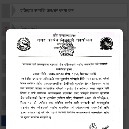
एकिकृत सम्पत्ति कर/घर जग्गा कर
विवाह दर्ता
सम्बन्ध विच्छेद दर्ता
बसाइ-सराई जाने/आउने दर्ता
मृत्यू दर्ता
जन्म दर्ता
अन्य