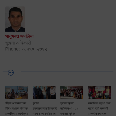
भानुभक्त थपलिया
सूचना अधिकारी
Phone: ९८५५०१२७४२
लैङ्गि असमानताका
हेटौँडा
ड्रागन फ्रुट
सामाजिक सुरक्षा तथा
विबिध पक्षहरु विषयक
उपमहानगरपालिकाबाटै
महोत्सव–२०८३
घटना दर्ता सम्बन्धी
अन्तक्रिया कार्यक्रम
प्यान र भ्याटसहितका
सफलतापूर्वक
अन्तरक्रियात्मक