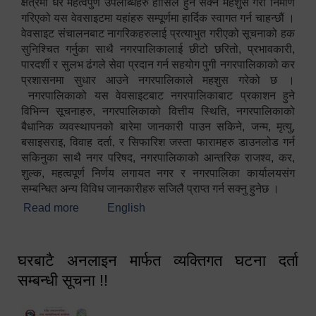
क्षेत्रमा धेरै महत्वपुर्ण उपलब्धिहरु हासिल हुन सक्ने महशुस गरी निर्माण
गरिएको यस वेवसाइटमा यहांहरु सम्पूर्णमा हार्दिक स्वागत गर्न चाहन्छौं ।
वेवसाइट संचालनबाट नागरिकहरुलाई प्रत्याभुत गरीएको सूचनाको हक
सुनिश्चित गर्नुका साथै नगरपालिकालाई छीटो छरितो, प्रभावकारी,
पारदर्शी र सुलभ ढंगले सेवा प्रदान गर्न सहयोग पुगी नगरपालिकाको कर
प्रशासनमा सुधार आउने नगरपालिकाले महशुस गरेको छ ।
नगरपालिकाको यस वेवसाइटबाट नगरपालिकाबाट प्रकाशन हुने
विभिन्न सूचनाहरु, नगरपालिकाको वित्तीय स्थिति, नगरपालिकाको
बैधानिक व्यवस्थापनको बारेमा जानकारी पाउन सकिने, जन्म, मृत्यु,
बसाइसराइ, विवाह दर्ता, र सिफारिश जस्ता फारामहरु डाउनलोड गर्न
सकिनुका साथै नगर परिषद, नगरपालिकाको आन्तरिक राजश्व, कर,
शुल्क, महत्वपूर्ण निर्णय लगायत नगर र नगरपालिका कार्यालयसंग
सम्बन्धित अन्य विविध जानकारीहरु सजिलै प्राप्त गर्न सक्नु हुनेछ ।
Read more
about स्वागतम!!!
English
घरबाटै अनलाइन मार्फत व्यक्तिगत घटना दर्ता
सम्बन्धी सूचना !!