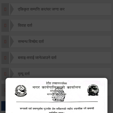
एकिकृत सम्पत्ति कर/घर जग्गा कर
विवाह दर्ता
सम्बन्ध विच्छेद दर्ता
बसाइ-सराई जाने/आउने दर्ता
मृत्यू दर्ता
जन्म दर्ता
अन्य