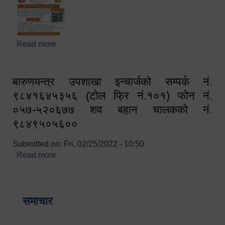
Read more
about घरबाटै अनलाइन मार्फत व्यक्तिगत घटना दर्ता सम्बन्धी
सूचना !!
बारुणयन्त्र उपशाखा इन्चार्जको सम्पर्क नं.
९८४१६४५३५६ (टोल फ्रि नं.१०१) फोन नं.
०५७-५२०६७७ शव बहान चालकको नं.
९८४९५०५६००
Submitted on:
Fri, 02/25/2022 - 10:50
Read more
about बारुणयन्त्र उपशाखा इन्चार्जको सम्पर्क नं.
९८४१६४५३५६ (टोल फ्रि नं.१०१) फोन नं. ०५७-५२०६७७
शव बहान चालकको नं. ९८४९५०५६००
समाचार