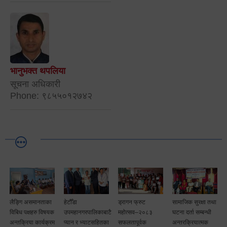
भानुभक्त थपलिया
सूचना अधिकारी
Phone: ९८५५०१२७४२
लैङ्गि असमानताका
हेटौँडा
ड्रागन फ्रुट
सामाजिक सुरक्षा तथा
विबिध पक्षहरु विषयक
उपमहानगरपालिकाबाटै
महोत्सव–२०८३
घटना दर्ता सम्बन्धी
अन्तक्रिया कार्यक्रम
प्यान र भ्याटसहितका
सफलतापूर्वक
अन्तरक्रियात्मक