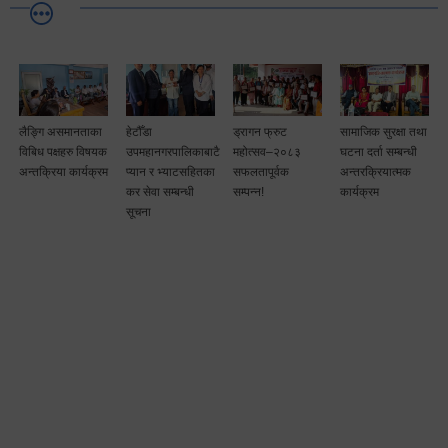
लैङ्गि असमानताका
हेटौँडा
ड्रागन फ्रुट
सामाजिक सुरक्षा तथा
विबिध पक्षहरु विषयक
उपमहानगरपालिकाबाटै
महोत्सव–२०८३
घटना दर्ता सम्बन्धी
अन्तक्रिया कार्यक्रम
प्यान र भ्याटसहितका
सफलतापूर्वक
अन्तरक्रियात्मक
कर सेवा सम्बन्धी
सम्पन्न!
कार्यक्रम
सूचना