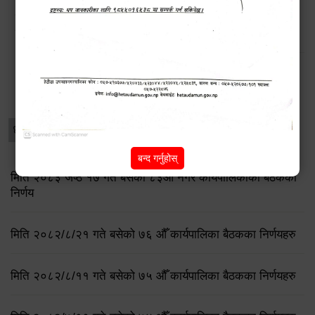
डेंगु नियन्त्रणका लागि चार ‘भेट्रो निरीक्षक’ राख्दै हेटौंडा
उपमहानगरपालिका
विशेष विवरणहरु
धार्मिक/पर्यटन
प्रेस नोट
बन्द गर्नुहोस्
मिति २०८३ जेष्ठ १७ गते बसेको ८३औं नगर कार्यपालिकाको बैठकको
निर्णय
मिति २०८२/८/२१ गते बसेको ७६ औँ कार्यपालिका बैठकका निर्णयहरु
मिति २०८२/८/११ गते बसेको ७५ औँ कार्यपालिका बैठकका निर्णयहरु