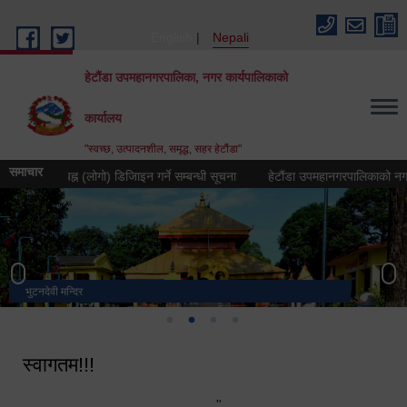
Skip to main content
English
Nepali
हेटौंडा उपमहानगरपालिका, नगर कार्यपालिकाको
कार्यालय
"स्वच्छ, उत्पादनशील, समृद्ध, सहर हेटौंडा"
समाचार
तीक चिह्न (लोगो) डिजिाइन गर्ने सम्बन्धी सूचना
हेटौंडा उपमहानगरपालिकाको नगर गान तया
भुटनदेवी मन्दिर
स्मारक
मनकामना डाँडाबाट देखिएको दृश्य
हेटौंडा उपमहानगरपालिका नगर कार्यपालिकाको कार्यालय
स्वागतम!!!
"