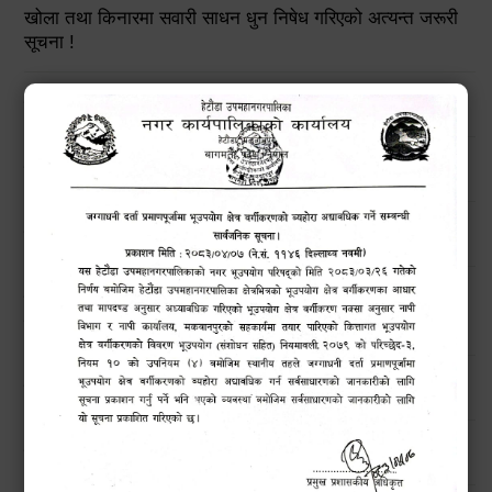
खोला तथा किनारमा सवारी साधन धुन निषेध गरिएको अत्यन्त जरूरी
सूचना !
हेटौंडा उपमहानगरपालिकाको विपद् व्यवस्थापनरणनीतिक कार्ययोजना
उच्च सतर्कताको लागि अनुरोध
मनसुनजन्य विपद्‍बाट सतर्कता अपनाउने सम्बन्धी जरुरी सूचना !!
बिन प्रयोगकर्ताहरुको लागि तालिम कार्यक्रम सम्बन्धी सार्वजनिक
सूचना !!
हेटौंडाका चराहरु (Birds of Hetauda)
नगरबासीहरुमा बाढी पहिरो सम्बन्धी सूचना।।