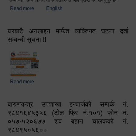
सम्बन्धित अन्य विविध जानकारीहरु सजिलै प्राप्त गर्न सक्नु हुनेछ ।
Read more
about स्वागतम!!!
English
घरबाटै अनलाइन मार्फत व्यक्तिगत घटना दर्ता
सम्बन्धी सूचना !!
Read more
about घरबाटै अनलाइन मार्फत व्यक्तिगत घटना दर्ता सम्बन्धी
सूचना !!
बारुणयन्त्र उपशाखा इन्चार्जको सम्पर्क नं.
९८४१६४५३५६ (टोल फ्रि नं.१०१) फोन नं.
०५७-५२०६७७ शव बहान चालकको नं.
९८४९५०५६००