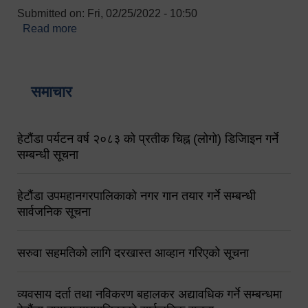
Submitted on:
Fri, 02/25/2022 - 10:50
Read more
about बारुणयन्त्र उपशाखा इन्चार्जको सम्पर्क नं.
९८४१६४५३५६ (टोल फ्रि नं.१०१) फोन नं. ०५७-५२०६७७
शव बहान चालकको नं. ९८४९५०५६००
समाचार
हेटौंडा पर्यटन वर्ष २०८३ को प्रतीक चिह्न (लोगो) डिजिाइन गर्ने
सम्बन्धी सूचना
हेटौंडा उपमहानगरपालिकाको नगर गान तयार गर्ने सम्बन्धी
सार्वजनिक सूचना
सरुवा सहमतिको लागि दरखास्त आव्हान गरिएको सूचना
व्यवसाय दर्ता तथा नविकरण बहालकर अद्यावधिक गर्ने सम्बन्धमा