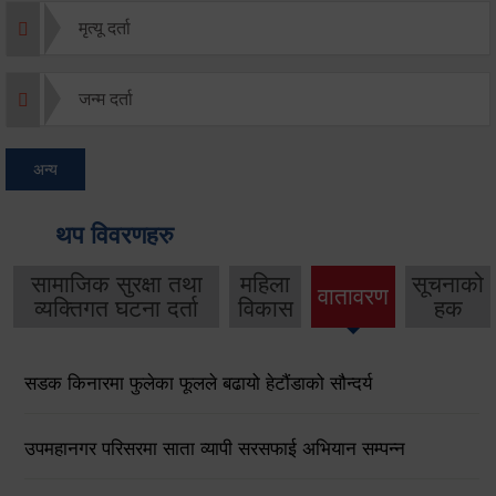
मृत्यू दर्ता
जन्म दर्ता
अन्य
थप विवरणहरु
सामाजिक सुरक्षा तथा
महिला
सूचनाको
वातावरण
व्यक्तिगत घटना दर्ता
विकास
हक
सडक किनारमा फुलेका फूलले बढायो हेटौंडाको सौन्दर्य
उपमहानगर परिसरमा साता व्यापी सरसफाई अभियान सम्पन्न