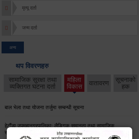
मृत्यू दर्ता
जन्म दर्ता
अन्य
थप विवरणहरु
सामाजिक सुरक्षा तथा
महिला
सूचनाको
वातावरण
व्यक्तिगत घटना दर्ता
विकास
हक
बाल भेला तथा योजना तर्जुमा सम्बन्धी सूचना
हेटौंडा उपमहानगरपालिका: लैङ्गिक समानता तथा सामाजिक
समावेशीकरण परीक्षण प्रतिवेदन २०८२