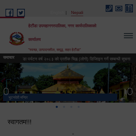
Skip to main content
English
Nepali
हेटौंडा उपमहानगरपालिका, नगर कार्यपालिकाको
कार्यालय
"स्वच्छ, उत्पादनशील, समृद्ध, सहर हेटौंडा"
समाचार
हेटौंडा पर्यटन वर्ष २०८३ को प्रतीक चिह्न (लोगो) डिजिाइन गर्ने सम्बन्धी सूचना
हेटौ
भुटनदेवी मन्दिर
स्मारक
मनकामना डाँडाबाट देखिएको दृश्य
हेटौंडा उपमहानगरपालिका नगर कार्यपालिकाको कार्यालय
स्वागतम!!!
"