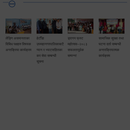
लैङ्गि असमानताका
हेटौँडा
ड्रागन फ्रुट
सामाजिक सुरक्षा तथा
विबिध पक्षहरु विषयक
उपमहानगरपालिकाबाटै
महोत्सव–२०८३
घटना दर्ता सम्बन्धी
अन्तक्रिया कार्यक्रम
प्यान र भ्याटसहितका
सफलतापूर्वक
अन्तरक्रियात्मक
कर सेवा सम्बन्धी
सम्पन्न!
कार्यक्रम
सूचना