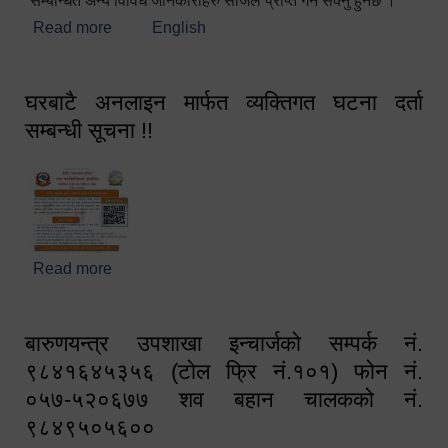
सम्बन्धित अन्य विविध जानकारीहरु सजिलै प्राप्त गर्न सक्नु हुनेछ ।
Read more
about स्वागतम!!!
English
घरबाटै अनलाइन मार्फत व्यक्तिगत घटना दर्ता
सम्बन्धी सूचना !!
Read more
about घरबाटै अनलाइन मार्फत व्यक्तिगत घटना दर्ता सम्बन्धी
सूचना !!
बारुणयन्त्र उपशाखा इन्चार्जको सम्पर्क नं.
९८४१६४५३५६ (टोल फ्रि नं.१०१) फोन नं.
०५७-५२०६७७ शव बहान चालकको नं.
९८४९५०५६००