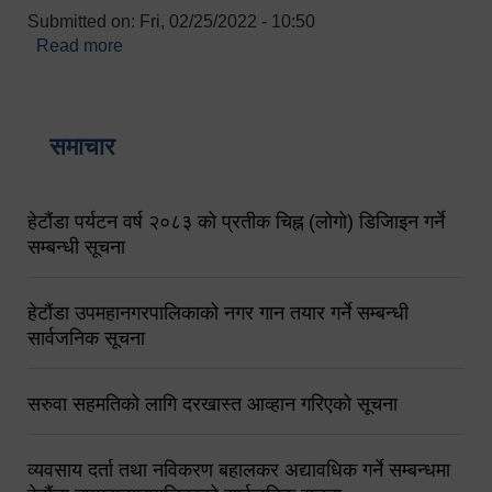
Submitted on:
Fri, 02/25/2022 - 10:50
Read more
about बारुणयन्त्र उपशाखा इन्चार्जको सम्पर्क नं.
९८४१६४५३५६ (टोल फ्रि नं.१०१) फोन नं. ०५७-५२०६७७
शव बहान चालकको नं. ९८४९५०५६००
समाचार
हेटौंडा पर्यटन वर्ष २०८३ को प्रतीक चिह्न (लोगो) डिजिाइन गर्ने
सम्बन्धी सूचना
हेटौंडा उपमहानगरपालिकाको नगर गान तयार गर्ने सम्बन्धी
सार्वजनिक सूचना
सरुवा सहमतिको लागि दरखास्त आव्हान गरिएको सूचना
व्यवसाय दर्ता तथा नविकरण बहालकर अद्यावधिक गर्ने सम्बन्धमा