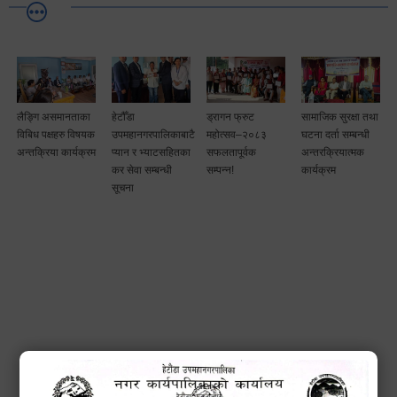
लैङ्गि असमानताका
हेटौँडा
ड्रागन फ्रुट
सामाजिक सुरक्षा तथा
विबिध पक्षहरु विषयक
उपमहानगरपालिकाबाटै
महोत्सव–२०८३
घटना दर्ता सम्बन्धी
अन्तक्रिया कार्यक्रम
प्यान र भ्याटसहितका
सफलतापूर्वक
अन्तरक्रियात्मक
कर सेवा सम्बन्धी
सम्पन्न!
कार्यक्रम
सूचना