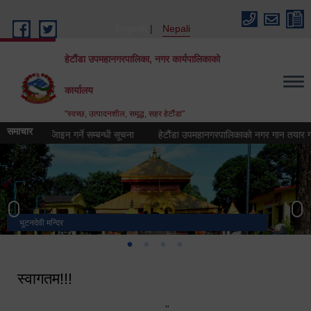
Skip to main content
English
Nepali
हेटौंडा उपमहानगरपालिका, नगर कार्यपालिकाको
कार्यालय
"स्वच्छ, उत्पादनशील, समृद्ध, सहर हेटौंडा"
समाचार
ोगो) डिजिाइन गर्ने सम्बन्धी सूचना
हेटौंडा उपमहानगरपालिकाको नगर गान तयार गर्ने सम्ब
भुटनदेवी मन्दिर
स्मारक
मनकामना डाँडाबाट देखिएको दृश्य
हेटौंडा उपमहानगरपालिका नगर कार्यपालिकाको कार्यालय
स्वागतम!!!
"