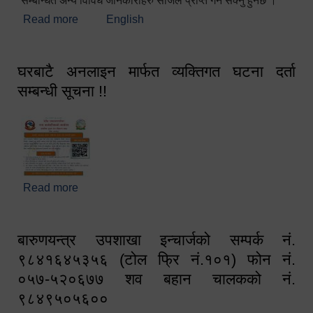
सम्बन्धित अन्य विविध जानकारीहरु सजिलै प्राप्त गर्न सक्नु हुनेछ ।
Read more
about स्वागतम!!!
English
घरबाटै अनलाइन मार्फत व्यक्तिगत घटना दर्ता
सम्बन्धी सूचना !!
Read more
about घरबाटै अनलाइन मार्फत व्यक्तिगत घटना दर्ता सम्बन्धी
सूचना !!
बारुणयन्त्र उपशाखा इन्चार्जको सम्पर्क नं.
९८४१६४५३५६ (टोल फ्रि नं.१०१) फोन नं.
०५७-५२०६७७ शव बहान चालकको नं.
९८४९५०५६००