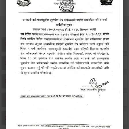
सेवाहरु
संस्था दर्ता सिफारिस
एकिकृत सम्पत्ति कर/घर जग्गा कर
विवाह दर्ता
सम्बन्ध विच्छेद दर्ता
बसाइ-सराई जाने/आउने दर्ता