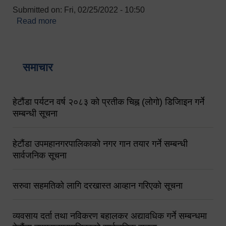
Submitted on:
Fri, 02/25/2022 - 10:50
Read more
about बारुणयन्त्र उपशाखा इन्चार्जको सम्पर्क नं.
९८४१६४५३५६ (टोल फ्रि नं.१०१) फोन नं. ०५७-५२०६७७
शव बहान चालकको नं. ९८४९५०५६००
समाचार
हेटौंडा पर्यटन वर्ष २०८३ को प्रतीक चिह्न (लोगो) डिजिाइन गर्ने
सम्बन्धी सूचना
हेटौंडा उपमहानगरपालिकाको नगर गान तयार गर्ने सम्बन्धी
सार्वजनिक सूचना
सरुवा सहमतिको लागि दरखास्त आव्हान गरिएको सूचना
व्यवसाय दर्ता तथा नविकरण बहालकर अद्यावधिक गर्ने सम्बन्धमा