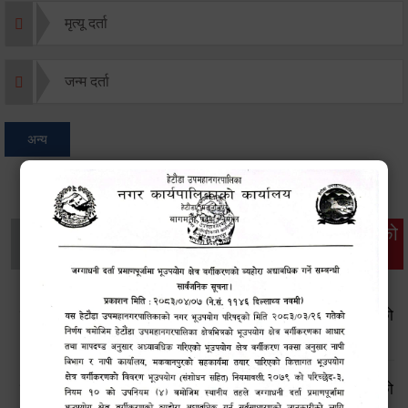
मृत्यू दर्ता
जन्म दर्ता
अन्य
थप विवरणहरु
सामाजिक सुरक्षा तथा
महिला
सूचनाको
वातावरण
व्यक्तिगत घटना दर्ता
विकास
हक
सूचनाको हक सम्बन्धी ऐन, २०६४ बमोजिमको स्वतः प्रकाशन गरिएको
आ.व. २०८२।८३ को चौथो त्रैमासिक प्रतिवेदन
सूचनाको हक सम्बन्धी ऐन, २०६४ बमोजिमको स्वतः प्रकाशन गरिएको