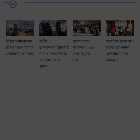
लैङ्गि असमानताका
हेटौँडा
ड्रागन फ्रुट
सामाजिक सुरक्षा तथा
विबिध पक्षहरु विषयक
उपमहानगरपालिकाबाटै
महोत्सव–२०८३
घटना दर्ता सम्बन्धी
अन्तक्रिया कार्यक्रम
प्यान र भ्याटसहितका
सफलतापूर्वक
अन्तरक्रियात्मक
कर सेवा सम्बन्धी
सम्पन्न!
कार्यक्रम
सूचना