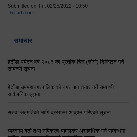
Submitted on:
Fri, 02/25/2022 - 10:50
Read more
about बारुणयन्त्र उपशाखा इन्चार्जको सम्पर्क नं.
९८४१६४५३५६ (टोल फ्रि नं.१०१) फोन नं. ०५७-५२०६७७
शव बहान चालकको नं. ९८४९५०५६००
समाचार
हेटौंडा पर्यटन वर्ष २०८३ को प्रतीक चिह्न (लोगो) डिजिाइन गर्ने
सम्बन्धी सूचना
हेटौंडा उपमहानगरपालिकाको नगर गान तयार गर्ने सम्बन्धी
सार्वजनिक सूचना
सरुवा सहमतिको लागि दरखास्त आव्हान गरिएको सूचना
व्यवसाय दर्ता तथा नविकरण बहालकर अद्यावधिक गर्ने सम्बन्धमा