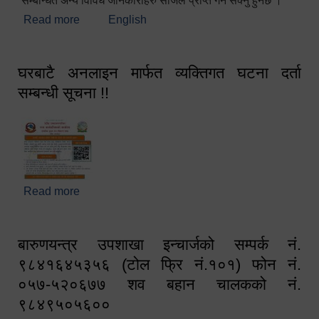
सम्बन्धित अन्य विविध जानकारीहरु सजिलै प्राप्त गर्न सक्नु हुनेछ ।
Read more
about स्वागतम!!!
English
घरबाटै अनलाइन मार्फत व्यक्तिगत घटना दर्ता
सम्बन्धी सूचना !!
Read more
about घरबाटै अनलाइन मार्फत व्यक्तिगत घटना दर्ता सम्बन्धी
सूचना !!
बारुणयन्त्र उपशाखा इन्चार्जको सम्पर्क नं.
९८४१६४५३५६ (टोल फ्रि नं.१०१) फोन नं.
०५७-५२०६७७ शव बहान चालकको नं.
९८४९५०५६००