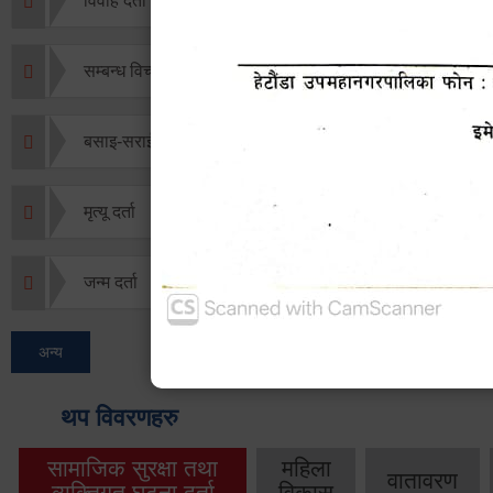
विवाह दर्ता
सम्बन्ध विच्छेद दर्ता
बसाइ-सराई जाने/आउने दर्ता
मृत्यू दर्ता
जन्म दर्ता
अन्य
थप विवरणहरु
सामाजिक सुरक्षा तथा
महिला
वातावरण
व्यक्तिगत घटना दर्ता
विकास