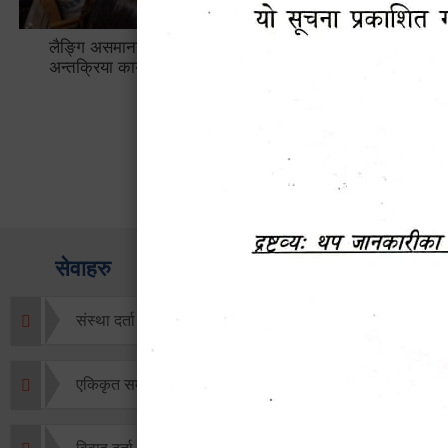
लैङ्गि असमानताका विबिध पक्षहरु विषयक
हेटौँडा उप
अन्तक्रिया कार्यक्रम
भ्याटसहितक
सेवाहरु
संस्था दर्ता सिफारिस
एकिकृत सम्पत्ति कर/घर जग्गा कर