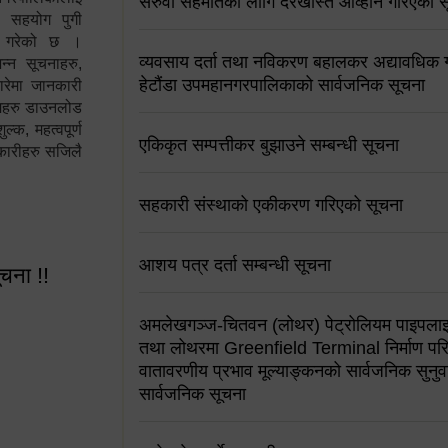
सरुवा सहमतिको लागि दरखास्त आव्हान गरिएको स
न सहयोग पुगी
स गरेको छ ।
व्यवसाय दर्ता तथा नविकरण बहालकर अद्यावधिक गर्
्न सूचनाहरु,
हेटौंडा उपमहानगरपालिकाको सार्वजनिक सूचना
ारेमा जानकारी
रामहरु डाउनलोड
क, महत्वपूर्ण
एकिकृत सम्पत्तीकर बुझाउने सम्बन्धी सूचना
कारीहरु सजिलै
सहकारी संस्थाको एकीकरण गरिएको सूचना
आशय पत्र दर्ता सम्बन्धी सूचना
ूचना !!
अमलेखगञ्ज-चितवन (लोथर) पेट्रोलियम पाइपलाइ
तथा लोथरमा Greenfield Terminal निर्माण पर
वातावरणीय प्रभाव मूल्याङ्कनको सार्वजनिक सुनुवा
सार्वजनिक सूचना
 सूचना !!