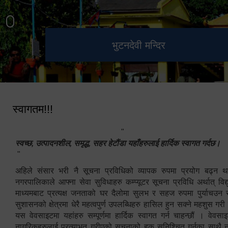
हेटौंडा उपमहानगरपालिका नगर
मनकामना डाँडाबाट देखिएको दृश्य
भुटनदेवी मन्दिर
स्मारक
कार्यपालिकाको कार्यालय
स्वागतम!!!
"
स्वच्छ, उत्पादनशील, समृद्ध, सहर हेटौंडा यहाँहरुलाई हार्दिक स्वागत गर्दछ।
"
अहिले संसार भरी नै सूचना प्रविधिको व्यापक रुपमा प्रयोग बढ्न थ
नगरपालिकाले आफ्ना सेवा सुविधाहरु कम्प्यूटर सूचना प्रविधि अर्थात् विद
माध्यमबाट प्रत्यक्ष जनताको घर दैलोमा सुलभ र सहज रुपमा पुर्याचउन
सुशासनको क्षेत्रमा धेरै महत्वपुर्ण उपलब्धिहरु हासिल हुन सक्ने महशुस गरी
यस वेवसाइटमा यहांहरु सम्पूर्णमा हार्दिक स्वागत गर्न चाहन्छौं । वेव
नागरिकहरुलाई प्रत्याभुत गरीएको सूचनाको हक सुनिश्चित गर्नुका साथै