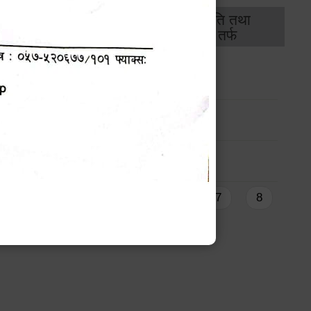
थिक
राजस्व
भवन अनुमति तथा
ास
तर्फ
मापदण्ड तर्फ
्रमाण-पत्रको नविकरण सम्बन्धी सूचना !!
स्थाहरुलाई तरलता सम्बन्धि सूचना !
2
3
4
5
6
7
8
9