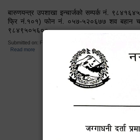
बारुणयन्त्र उपशाखा इन्चार्जको सम्पर्क नं. ९८४१६
फ्रि नं.१०१) फोन नं. ०५७-५२०६७७ शव बहान च
९८४९५०५६००
Submitted on:
Fri, 02/25/2022 - 10:50
Read more
about बारुणयन्त्र उपशाखा इन्चार्जको सम्पर्क नं. ९८४
नं.१०१) फोन नं. ०५७-५२०६७७ शव बहान चालकको नं. 