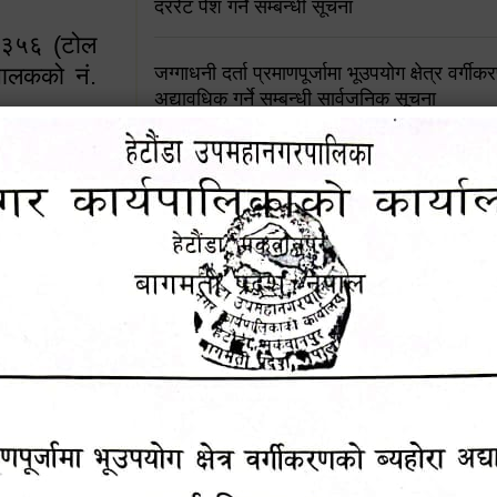
दररेट पेश गर्ने सम्बन्धी सूचना
४५३५६ (टोल
ालकको नं.
जग्गाधनी दर्ता प्रमाणपूर्जामा भूउपयोग क्षेत्र वर्गी
अद्यावधिक गर्ने सम्बन्धी सार्वजनिक सूचना
आशय पत्र दर्ता सम्बन्धी सूचना
१६४५३५६ (टोल फ्रि
९८४९५०५६००
शिक्षक सरुवा सहमतिका लागि दरखास्त आव्हान सम्
हेटौंडा उपमहानगरपालिकाको सूची दर्ता सम्बन्धी सू
चुरियामाई सुरुङको संरक्षण तथा व्यवस्थापनको जिम्
समितिलाई हस्तान्तरण
पोषाक र परिचयपत्र अनिवार्य लगाउने सम्बन्धमा ।