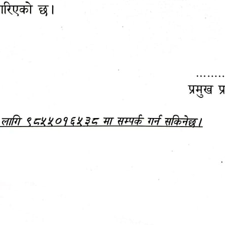
महानगरपालिकाबाटै प्यान र
ड्रागन फ्रुट महोत्सव–२०८३
ा कर सेवा सम्बन्धी सूचना
सफलतापूर्वक सम्पन्न!
जानकारी
बजेट,
आम्दानी र
दस्तावेज
खर्च
अन्य विवरणहरु