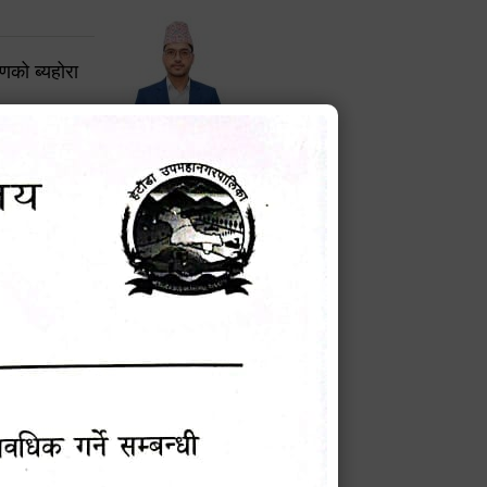
करणको ब्यहोरा
टेक बहादुर वली
प्रमुख प्रशासकीय अधिकृत
Phone: 9855010111
बन्धी सूचना !
चना
मेवारी
सविन न्यौपाने
प्रबक्ता, वडा १ नं. अध्यक्ष
Phone: ९८५५०६७३३७