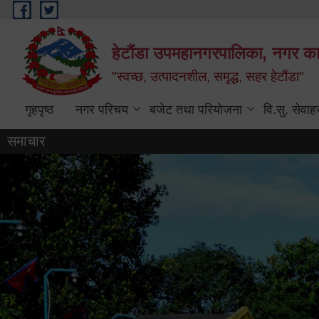
Skip to main content
हेटौंडा उपमहानगरपालिका, नगर कार
"स्वच्छ, उत्पादनशील, समृद्ध, सहर हेटौंडा"
गृहपृष्ठ
नगर परिचय
बजेट तथा परियोजना
वि.सु. सेवाह
समाचार