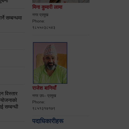
ूचना
मिना कुमारी लामा
नगर प्रमुख
ने सम्बन्धमा
Phone:
९८५५०३८५४३
राजेश बानियाँ
न विस्तार
नगर उप– प्रमुख
ियोजनाको
Phone:
ई सम्बन्धी
९८५१३१७१७९
पदाधिकारीहरू