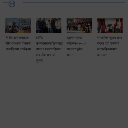
लैङ्गि असमानताका
हेटौँडा
ड्रागन फ्रुट
सामाजिक सुरक्षा तथा
विबिध पक्षहरु विषयक
उपमहानगरपालिकाबाटै
महोत्सव–२०८३
घटना दर्ता सम्बन्धी
अन्तक्रिया कार्यक्रम
प्यान र भ्याटसहितका
सफलतापूर्वक
अन्तरक्रियात्मक
कर सेवा सम्बन्धी
सम्पन्न!
कार्यक्रम
सूचना