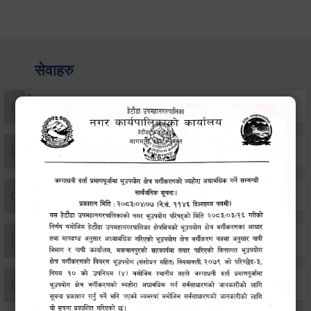
सेवाहरु
संस्था दर्ता सिफारिस
एकिकृत सम्पत्ति कर/घर जग्गा कर
विवाह दर्ता
सम्बन्ध विच्छेद दर्ता
बसाइ-सराई जाने/आउने दर्ता