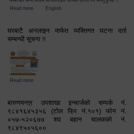
सम्बन्धित अन्य विविध जानकारीहरु सजिलै प्राप्त गर्न सक्नु हुनेछ ।
Read more
about स्वागतम!!!
English
घरबाटै अनलाइन मार्फत व्यक्तिगत घटना दर्ता
सम्बन्धी सूचना !!
Read more
about घरबाटै अनलाइन मार्फत व्यक्तिगत घटना दर्ता सम्बन्धी
सूचना !!
बारुणयन्त्र उपशाखा इन्चार्जको सम्पर्क नं.
९८४१६४५३५६ (टोल फ्रि नं.१०१) फोन नं.
०५७-५२०६७७ शव बहान चालकको नं.
९८४९५०५६००