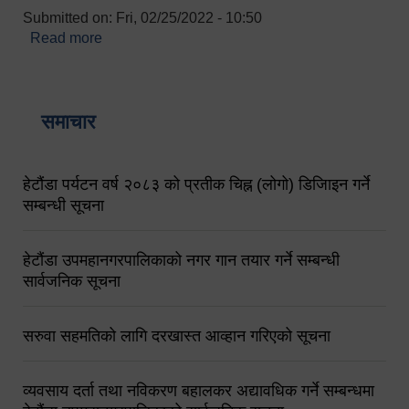
Submitted on:
Fri, 02/25/2022 - 10:50
Read more
about बारुणयन्त्र उपशाखा इन्चार्जको सम्पर्क नं.
९८४१६४५३५६ (टोल फ्रि नं.१०१) फोन नं. ०५७-५२०६७७
शव बहान चालकको नं. ९८४९५०५६००
समाचार
हेटौंडा पर्यटन वर्ष २०८३ को प्रतीक चिह्न (लोगो) डिजिाइन गर्ने
सम्बन्धी सूचना
हेटौंडा उपमहानगरपालिकाको नगर गान तयार गर्ने सम्बन्धी
सार्वजनिक सूचना
सरुवा सहमतिको लागि दरखास्त आव्हान गरिएको सूचना
व्यवसाय दर्ता तथा नविकरण बहालकर अद्यावधिक गर्ने सम्बन्धमा