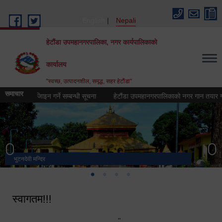
Skip to main content
English
Nepali
हेटौंडा उपमहानगरपालिका, नगर कार्यपालिकाको
कार्यालय
"स्वच्छ, उत्पादनशील, समृद्ध, सहर हेटौंडा"
समाचार
ोगो) डिजिाइन गर्ने सम्बन्धी सूचना
हेटौंडा उपमहानगरपालिकाको नगर गान तयार गर्ने सम्ब
भुटनदेवी मन्दिर
स्मारक
मनकामना डाँडाबाट देखिएको दृश्य
हेटौंडा उपमहानगरपालिका नगर कार्यपालिकाको कार्यालय
स्वागतम!!!
"