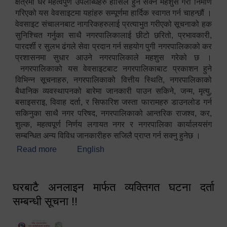
क्षेत्रमा धेरै महत्वपुर्ण उपलब्धिहरु हासिल हुन सक्ने महशुस गरी निर्माण
गरिएको यस वेवसाइटमा यहांहरु सम्पूर्णमा हार्दिक स्वागत गर्न चाहन्छौं ।
वेवसाइट संचालनबाट नागरिकहरुलाई प्रत्याभुत गरीएको सूचनाको हक
सुनिश्चित गर्नुका साथै नगरपालिकालाई छीटो छरितो, प्रभावकारी,
पारदर्शी र सुलभ ढंगले सेवा प्रदान गर्न सहयोग पुगी नगरपालिकाको कर
प्रशासनमा सुधार आउने नगरपालिकाले महशुस गरेको छ ।
नगरपालिकाको यस वेवसाइटबाट नगरपालिकाबाट प्रकाशन हुने
विभिन्न सूचनाहरु, नगरपालिकाको वित्तीय स्थिति, नगरपालिकाको
बैधानिक व्यवस्थापनको बारेमा जानकारी पाउन सकिने, जन्म, मृत्यु,
बसाइसराइ, विवाह दर्ता, र सिफारिश जस्ता फारामहरु डाउनलोड गर्न
सकिनुका साथै नगर परिषद, नगरपालिकाको आन्तरिक राजश्व, कर,
शुल्क, महत्वपूर्ण निर्णय लगायत नगर र नगरपालिका कार्यालयसंग
सम्बन्धित अन्य विविध जानकारीहरु सजिलै प्राप्त गर्न सक्नु हुनेछ ।
Read more
about स्वागतम!!!
English
घरबाटै अनलाइन मार्फत व्यक्तिगत घटना दर्ता
सम्बन्धी सूचना !!