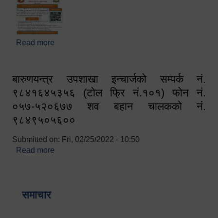
Read more
about घरबाटै अनलाइन मार्फत व्यक्तिगत घटना दर्ता सम्बन्धी
सूचना !!
बारुणयन्त्र उपशाखा इन्चार्जको सम्पर्क नं.
९८४१६४५३५६ (टोल फ्रि नं.१०१) फोन नं.
०५७-५२०६७७ शव बहान चालकको नं.
९८४९५०५६००
Submitted on:
Fri, 02/25/2022 - 10:50
Read more
about बारुणयन्त्र उपशाखा इन्चार्जको सम्पर्क नं.
९८४१६४५३५६ (टोल फ्रि नं.१०१) फोन नं. ०५७-५२०६७७
शव बहान चालकको नं. ९८४९५०५६००
समाचार