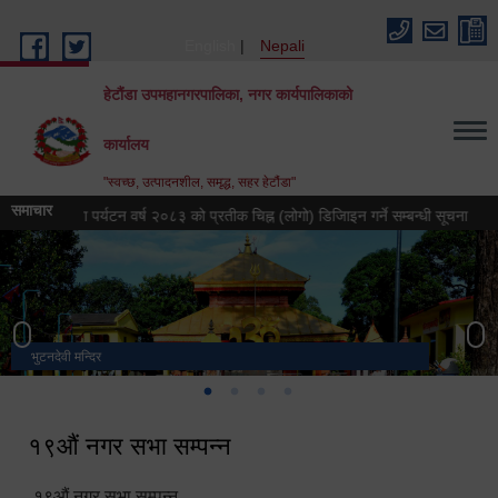
Skip to main content
English
Nepali
हेटौंडा उपमहानगरपालिका, नगर कार्यपालिकाको
कार्यालय
"स्वच्छ, उत्पादनशील, समृद्ध, सहर हेटौंडा"
समाचार
हेटौंडा पर्यटन वर्ष २०८३ को प्रतीक चिह्न (लोगो) डिजिाइन गर्ने सम्बन्धी सूचना
हेटौंड
भुटनदेवी मन्दिर
स्मारक
मनकामना डाँडाबाट देखिएको दृश्य
हेटौंडा उपमहानगरपालिका नगर कार्यपालिकाको कार्यालय
१९औं नगर सभा सम्पन्न
१९औं नगर सभा सम्पन्न