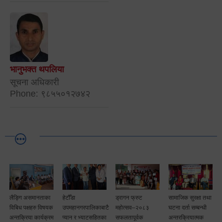
भानुभक्त थपलिया
सूचना अधिकारी
Phone: ९८५५०१२७४२
लैङ्गि असमानताका
हेटौँडा
ड्रागन फ्रुट
सामाजिक सुरक्षा तथा
विबिध पक्षहरु विषयक
उपमहानगरपालिकाबाटै
महोत्सव–२०८३
घटना दर्ता सम्बन्धी
अन्तक्रिया कार्यक्रम
प्यान र भ्याटसहितका
सफलतापूर्वक
अन्तरक्रियात्मक