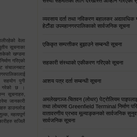
सरुवा सहमतिको लागि दरखास्त आव्हान गरिएको स
व्यवसाय दर्ता तथा नविकरण बहालकर अद्यावधिक गर्
हेटौंडा उपमहानगरपालिकाको सार्वजनिक सूचना
ालीरहेको वेला
एकिकृत सम्पत्तीकर बुझाउने सम्बन्धी सूचना
्युतीय सूचनाका
 सकेको खण्डमा
 निर्माण गरिएको
सहकारी संस्थाको एकीकरण गरिएको सूचना
साइट संचालनबाट
 नगरपालिकालाई
आशय पत्र दर्ता सम्बन्धी सूचना
न सहयोग पुगी
स गरेको छ ।
्न सूचनाहरु,
अमलेखगञ्ज-चितवन (लोथर) पेट्रोलियम पाइपलाइ
ारेमा जानकारी
तथा लोथरमा Greenfield Terminal निर्माण पर
रामहरु डाउनलोड
वातावरणीय प्रभाव मूल्याङ्कनको सार्वजनिक सुनुवा
क, महत्वपूर्ण
सार्वजनिक सूचना
कारीहरु सजिलै