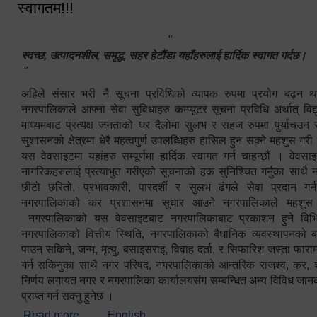
स्वागतम!!!
"
स्वच्छ, उत्पादनशील, समृद्ध, सहर हेटौंडा यहाँहरुलाई हार्दिक स्वागत गर्दछ।
"
अहिले संसार भरी नै सूचना प्रविधिको व्यापक रुपमा प्रयोग बढ्न थ
नगरपालिकाले आफ्ना सेवा सुविधाहरु कम्प्यूटर सूचना प्रविधि अर्थात् विद
माध्यमबाट प्रत्यक्ष जनताको घर दैलोमा सुलभ र सहज रुपमा पुर्याचउन
सुशासनको क्षेत्रमा धेरै महत्वपुर्ण उपलब्धिहरु हासिल हुन सक्ने महशुस गरी
यस वेवसाइटमा यहांहरु सम्पूर्णमा हार्दिक स्वागत गर्न चाहन्छौं । वेव
नागरिकहरुलाई प्रत्याभुत गरीएको सूचनाको हक सुनिश्चित गर्नुका साथै
छीटो छरितो, प्रभावकारी, पारदर्शी र सुलभ ढंगले सेवा प्रदान गर्
नगरपालिकाको कर प्रशासनमा सुधार आउने नगरपालिकाले महशु
नगरपालिकाको यस वेवसाइटबाट नगरपालिकाबाट प्रकाशन हुने विभिन
नगरपालिकाको वित्तीय स्थिति, नगरपालिकाको बैधानिक व्यवस्थापनको ब
पाउन सकिने, जन्म, मृत्यु, बसाइसराइ, विवाह दर्ता, र सिफारिश जस्ता फा
गर्न सकिनुका साथै नगर परिषद, नगरपालिकाको आन्तरिक राजश्व, कर, शुल्
निर्णय लगायत नगर र नगरपालिका कार्यालयसंग सम्बन्धित अन्य विविध जान
प्राप्त गर्न सक्नु हुनेछ ।
Read more
about स्वागतम!!!
English