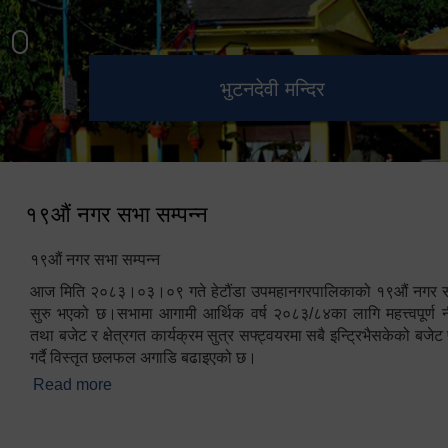
हेटौंडा उपमहानगरपालिका नगर
मनकामना डाँडाबाट देखिएको दृश्य
भुटनदेवी मन्दिर
स्मारक
कार्यपालिकाको कार्यालय
१९औं नगर सभा सम्पन्न
१९औं नगर सभा सम्पन्न
आज मिति २०८३।०३।०९ गते हेटौंडा उपमहानगरपालिकाको १९औं नगर सभ
सुरु भएको छ।सभामा आगामी आर्थिक वर्ष २०८३/८४का लागि महत्त्वपूर्ण नी
तथा बजेट र क्षेत्रगत कार्यक्रम सुत्र सफ्ट्वयरमा सबै इन्ट्रिभैसकेको बजेट 
गर्दै विस्तृत छलफल अगाडि बढाइएको छ।
Read more
about १९औं नगर सभा सम्पन्न