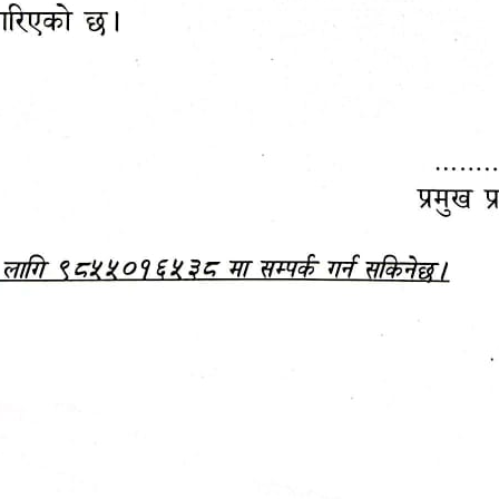
महानगरपालिकाबाटै प्यान र
ड्रागन फ्रुट महोत्सव–२०८३
ा कर सेवा सम्बन्धी सूचना
सफलतापूर्वक सम्पन्न!
जानकारी
बजेट,
आम्दानी र
दस्तावेज
खर्च
अध्ययन/ प्रतिवेदन
अनुसन्धान रिपोर्ट
-