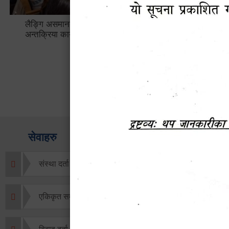
लैङ्गि असमानताका विबिध पक्षहरु विषयक
हेटौँडा उप
अन्तक्रिया कार्यक्रम
भ्याटसहितक
सेवाहरु
संस्था दर्ता सिफारिस
एकिकृत सम्पत्ति कर/घर जग्गा कर