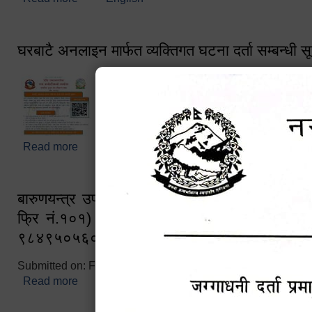
घरबाटै अनलाइन मार्फत व्यक्तिगत घटना दर्ता सम्बन्धी स
Read more
about घरबाटै अनलाइन मार्फत व्यक्तिगत घटना दर्ता सम्बन्धी
बारुणयन्त्र उपशाखा इन्चार्जको सम्पर्क नं. ९८४१६
फ्रि नं.१०१) फोन नं. ०५७-५२०६७७ शव बहान च
९८४९५०५६००
Submitted on:
Fri, 02/25/2022 - 10:50
Read more
about बारुणयन्त्र उपशाखा इन्चार्जको सम्पर्क नं. ९८४
नं.१०१) फोन नं. ०५७-५२०६७७ शव बहान चालकको नं. 