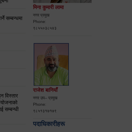
ूचना
मिना कुमारी लामा
नगर प्रमुख
ने सम्बन्धमा
Phone:
९८५५०३८५४३
राजेश बानियाँ
न विस्तार
नगर उप– प्रमुख
ियोजनाको
Phone:
ई सम्बन्धी
९८५१३१७१७९
पदाधिकारीहरू