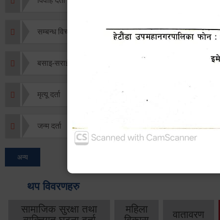
विवाह दर्ता
सम्बन्ध विच्छेद दर्ता
बसाइ-सराई जाने/आउने दर्ता
मृत्यू दर्ता
जन्म दर्ता
अन्य
थप विवरणहरु
सामाजिक सुरक्षा तथा
महिला
वातावरण
व्यक्तिगत घटना दर्ता
विकास