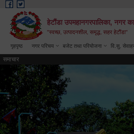
Skip to main content
हेटौंडा उपमहानगरपालिका, नगर कार
"स्वच्छ, उत्पादनशील, समृद्ध, सहर हेटौंडा"
गृहपृष्ठ
नगर परिचय
बजेट तथा परियोजना
वि.सु. सेवाह
समाचार