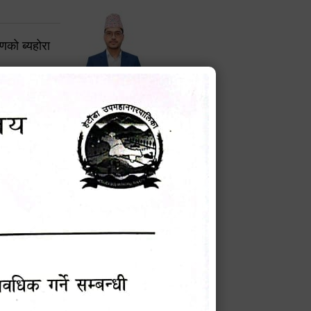
करणको ब्यहोरा
टेक बहादुर वली
प्रमुख प्रशासकीय अधिकृत
Phone: 9855010111
बन्धी सूचना !
चना
मेवारी
सविन न्यौपाने
प्रबक्ता, वडा १ नं. अध्यक्ष
Phone: ९८५५०६७३३७