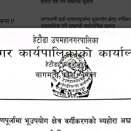
दररेट पेश गर्ने सम्बन्धी सूचना
जग्गाधनी दर्ता प्रमाणपूर्जामा भूउपयोग क्षेत्र वर्गी
ूचना !!
अद्यावधिक गर्ने सम्बन्धी सार्वजनिक सूचना
आशय पत्र दर्ता सम्बन्धी सूचना
शिक्षक सरुवा सहमतिका लागि दरखास्त आव्हान सम्
 सूचना !!
हेटौंडा उपमहानगरपालिकाको सूची दर्ता सम्बन्धी सू
४५३५६ (टोल
ालकको नं.
चुरियामाई सुरुङको संरक्षण तथा व्यवस्थापनको जिम्
समितिलाई हस्तान्तरण
१६४५३५६ (टोल फ्रि
पोषाक र परिचयपत्र अनिवार्य लगाउने सम्बन्धमा ।
९८४९५०५६००