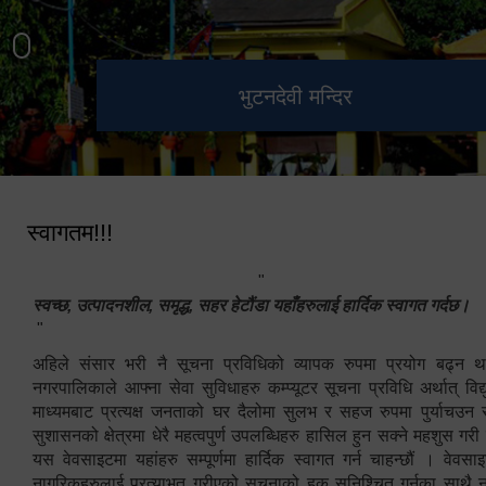
हेटौंडा उपमहानगरपालिका नगर
मनकामना डाँडाबाट देखिएको दृश्य
भुटनदेवी मन्दिर
स्मारक
कार्यपालिकाको कार्यालय
स्वागतम!!!
"
स्वच्छ, उत्पादनशील, समृद्ध, सहर हेटौंडा यहाँहरुलाई हार्दिक स्वागत गर्दछ।
"
अहिले संसार भरी नै सूचना प्रविधिको व्यापक रुपमा प्रयोग बढ्न थ
नगरपालिकाले आफ्ना सेवा सुविधाहरु कम्प्यूटर सूचना प्रविधि अर्थात् विद
माध्यमबाट प्रत्यक्ष जनताको घर दैलोमा सुलभ र सहज रुपमा पुर्याचउन
सुशासनको क्षेत्रमा धेरै महत्वपुर्ण उपलब्धिहरु हासिल हुन सक्ने महशुस गरी
यस वेवसाइटमा यहांहरु सम्पूर्णमा हार्दिक स्वागत गर्न चाहन्छौं । वेव
नागरिकहरुलाई प्रत्याभुत गरीएको सूचनाको हक सुनिश्चित गर्नुका साथै