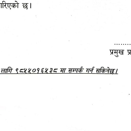
महानगरपालिकाबाटै प्यान र
ड्रागन फ्रुट महोत्सव–२०८३
ा कर सेवा सम्बन्धी सूचना
सफलतापूर्वक सम्पन्न!
जानकारी
बजेट,
आम्दानी र
दस्तावेज
खर्च
अध्ययन/ प्रतिवेदन
अनुसन्धान रिपोर्ट
-