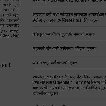
सरुवा सहमतिको लागि दरखास्त आव्हान गरिएको स
न सहयोग पुगी
स गरेको छ ।
व्यवसाय दर्ता तथा नविकरण बहालकर अद्यावधिक गर्
्न सूचनाहरु,
हेटौंडा उपमहानगरपालिकाको सार्वजनिक सूचना
ारेमा जानकारी
रामहरु डाउनलोड
क, महत्वपूर्ण
एकिकृत सम्पत्तीकर बुझाउने सम्बन्धी सूचना
कारीहरु सजिलै
सहकारी संस्थाको एकीकरण गरिएको सूचना
आशय पत्र दर्ता सम्बन्धी सूचना
ूचना !!
अमलेखगञ्ज-चितवन (लोथर) पेट्रोलियम पाइपलाइ
तथा लोथरमा Greenfield Terminal निर्माण पर
वातावरणीय प्रभाव मूल्याङ्कनको सार्वजनिक सुनुवा
सार्वजनिक सूचना
 सूचना !!