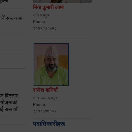
ूचना
मिना कुमारी लामा
नगर प्रमुख
ने सम्बन्धमा
Phone:
९८५५०३८५४३
राजेश बानियाँ
न विस्तार
नगर उप– प्रमुख
ियोजनाको
Phone:
ई सम्बन्धी
९८५१३१७१७९
पदाधिकारीहरू