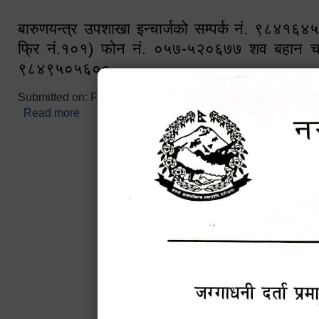
बारुणयन्त्र उपशाखा इन्चार्जको सम्पर्क नं. ९८४१६
फ्रि नं.१०१) फोन नं. ०५७-५२०६७७ शव बहान च
९८४९५०५६००
Submitted on:
Fri, 02/25/2022 - 10:50
Read more
about बारुणयन्त्र उपशाखा इन्चार्जको सम्पर्क नं. ९८४
नं.१०१) फोन नं. ०५७-५२०६७७ शव बहान चालकको नं. 