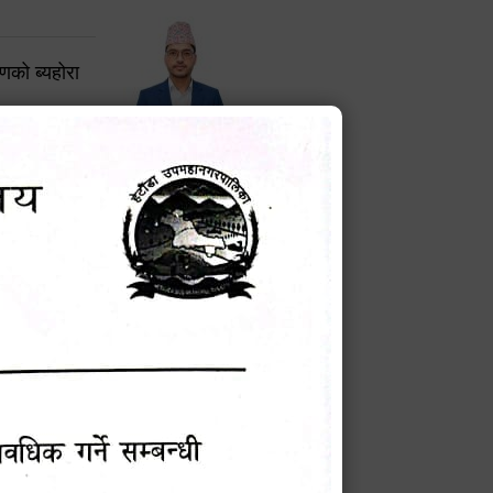
करणको ब्यहोरा
टेक बहादुर वली
प्रमुख प्रशासकीय अधिकृत
Phone: 9855010111
बन्धी सूचना !
चना
मेवारी
सविन न्यौपाने
प्रबक्ता, वडा १ नं. अध्यक्ष
Phone: ९८५५०६७३३७