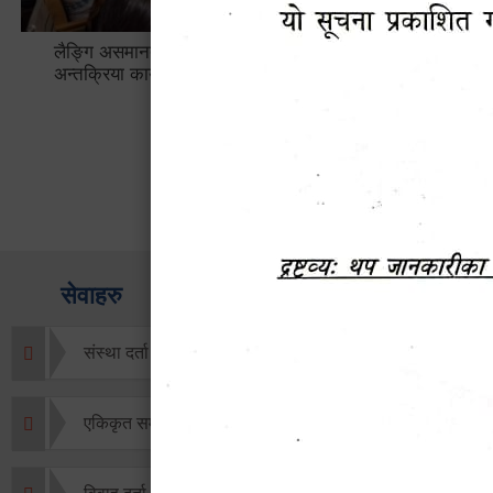
लैङ्गि असमानताका विबिध पक्षहरु विषयक
हेटौँडा उप
अन्तक्रिया कार्यक्रम
भ्याटसहितक
सेवाहरु
संस्था दर्ता सिफारिस
एकिकृत सम्पत्ति कर/घर जग्गा कर