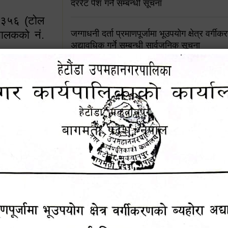
दररेट पेश गर्ने सम्बन्धी सूचना
४५३५६ (टोल
ालकको नं.
जग्गाधनी दर्ता प्रमाणपूर्जामा भूउपयोग क्षेत्र वर्गी
अद्यावधिक गर्ने सम्बन्धी सार्वजनिक सूचना
आशय पत्र दर्ता सम्बन्धी सूचना
१६४५३५६ (टोल फ्रि
९८४९५०५६००
शिक्षक सरुवा सहमतिका लागि दरखास्त आव्हान सम्
हेटौंडा उपमहानगरपालिकाको सूची दर्ता सम्बन्धी सू
चुरियामाई सुरुङको संरक्षण तथा व्यवस्थापनको जिम्
समितिलाई हस्तान्तरण
पोषाक र परिचयपत्र अनिवार्य लगाउने सम्बन्धमा ।