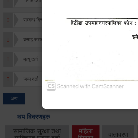
विवाह दर्ता
सम्बन्ध विच्छेद दर्ता
बसाइ-सराई जाने/आउने दर्ता
मृत्यू दर्ता
जन्म दर्ता
अन्य
थप विवरणहरु
सामाजिक सुरक्षा तथा
महिला
वातावरण
व्यक्तिगत घटना दर्ता
विकास