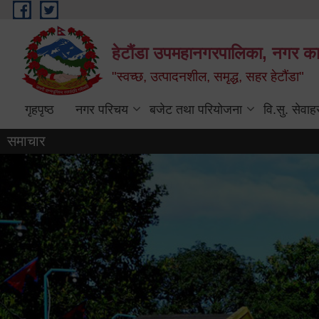
Skip to main content
हेटौंडा उपमहानगरपालिका, नगर कार
"स्वच्छ, उत्पादनशील, समृद्ध, सहर हेटौंडा"
गृहपृष्ठ
नगर परिचय
बजेट तथा परियोजना
वि.सु. सेवाह
समाचार