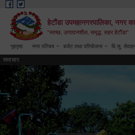
Skip to main content
हेटौंडा उपमहानगरपालिका, नगर कार
"स्वच्छ, उत्पादनशील, समृद्ध, सहर हेटौंडा"
गृहपृष्ठ
नगर परिचय
बजेट तथा परियोजना
वि.सु. सेवाह
समाचार