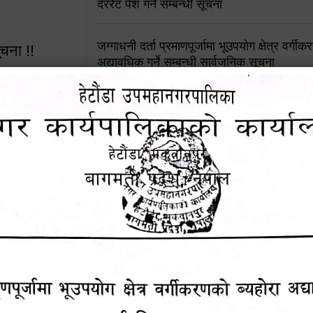
दररेट पेश गर्ने सम्बन्धी सूचना
जग्गाधनी दर्ता प्रमाणपूर्जामा भूउपयोग क्षेत्र वर्गी
ूचना !!
अद्यावधिक गर्ने सम्बन्धी सार्वजनिक सूचना
आशय पत्र दर्ता सम्बन्धी सूचना
शिक्षक सरुवा सहमतिका लागि दरखास्त आव्हान सम्
 सूचना !!
हेटौंडा उपमहानगरपालिकाको सूची दर्ता सम्बन्धी सू
४५३५६ (टोल
ालकको नं.
चुरियामाई सुरुङको संरक्षण तथा व्यवस्थापनको जिम्
समितिलाई हस्तान्तरण
१६४५३५६ (टोल फ्रि
पोषाक र परिचयपत्र अनिवार्य लगाउने सम्बन्धमा ।
९८४९५०५६००