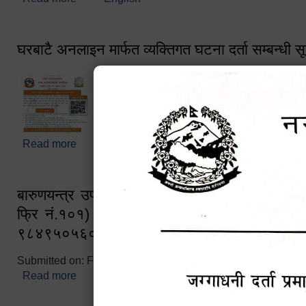
घरबाटै अनलाइन मार्फत व्यक्तिगत घटना दर्ता सम्बन्धी स
Read more
about घरबाटै अनलाइन मार्फत व्यक्तिगत घटना दर्ता सम्बन्धी
बारुणयन्त्र उपशाखा इन्चार्जको सम्पर्क नं. ९८४१६
फ्रि नं.१०१) फोन नं. ०५७-५२०६७७ शव बहान च
९८४९५०५६००
Submitted on:
Fri, 02/25/2022 - 10:50
Read more
about बारुणयन्त्र उपशाखा इन्चार्जको सम्पर्क नं. ९८४
नं.१०१) फोन नं. ०५७-५२०६७७ शव बहान चालकको नं. 