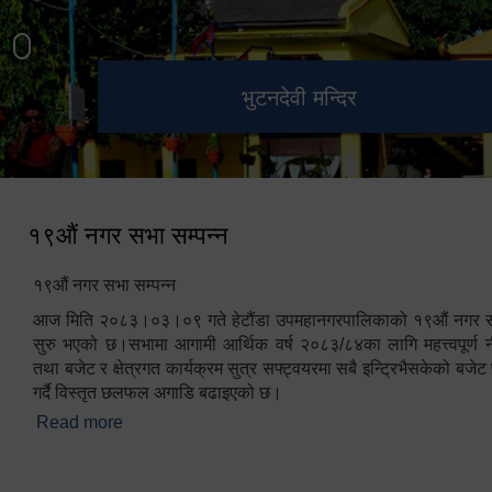
हेटौंडा उपमहानगरपालिका नगर
मनकामना डाँडाबाट देखिएको दृश्य
भुटनदेवी मन्दिर
स्मारक
कार्यपालिकाको कार्यालय
१९औं नगर सभा सम्पन्न
१९औं नगर सभा सम्पन्न
आज मिति २०८३।०३।०९ गते हेटौंडा उपमहानगरपालिकाको १९औं नगर सभ
सुरु भएको छ।सभामा आगामी आर्थिक वर्ष २०८३/८४का लागि महत्त्वपूर्ण नी
तथा बजेट र क्षेत्रगत कार्यक्रम सुत्र सफ्ट्वयरमा सबै इन्ट्रिभैसकेको बजेट 
गर्दै विस्तृत छलफल अगाडि बढाइएको छ।
Read more
about १९औं नगर सभा सम्पन्न