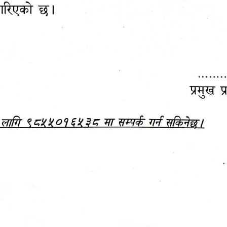
महानगरपालिकाबाटै प्यान र
ड्रागन फ्रुट महोत्सव–२०८३
ा कर सेवा सम्बन्धी सूचना
सफलतापूर्वक सम्पन्न!
जानकारी
बजेट,
आम्दानी र
दस्तावेज
खर्च
अध्ययन/ प्रतिवेदन
अनुसन्धान रिपोर्ट
-