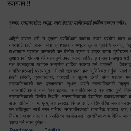
स्वागतम!!!
"
स्वच्छ, उत्पादनशील, समृद्ध, सहर हेटौंडा यहाँहरुलाई हार्दिक स्वागत गर्दछ।
"
अहिले संसार भरी नै सूचना प्रविधिको व्यापक रुपमा प्रयोग बढ्न थ
नगरपालिकाले आफ्ना सेवा सुविधाहरु कम्प्यूटर सूचना प्रविधि अर्थात् विद
माध्यमबाट प्रत्यक्ष जनताको घर दैलोमा सुलभ र सहज रुपमा पुर्याचउन
सुशासनको क्षेत्रमा धेरै महत्वपुर्ण उपलब्धिहरु हासिल हुन सक्ने महशुस गरी
यस वेवसाइटमा यहांहरु सम्पूर्णमा हार्दिक स्वागत गर्न चाहन्छौं । वेव
नागरिकहरुलाई प्रत्याभुत गरीएको सूचनाको हक सुनिश्चित गर्नुका साथै
छीटो छरितो, प्रभावकारी, पारदर्शी र सुलभ ढंगले सेवा प्रदान गर्
नगरपालिकाको कर प्रशासनमा सुधार आउने नगरपालिकाले महशु
नगरपालिकाको यस वेवसाइटबाट नगरपालिकाबाट प्रकाशन हुने विभिन
नगरपालिकाको वित्तीय स्थिति, नगरपालिकाको बैधानिक व्यवस्थापनको ब
पाउन सकिने, जन्म, मृत्यु, बसाइसराइ, विवाह दर्ता, र सिफारिश जस्ता फा
गर्न सकिनुका साथै नगर परिषद, नगरपालिकाको आन्तरिक राजश्व, कर, शुल्
निर्णय लगायत नगर र नगरपालिका कार्यालयसंग सम्बन्धित अन्य विविध जान
प्राप्त गर्न सक्नु हुनेछ ।
Read more
about स्वागतम!!!
English