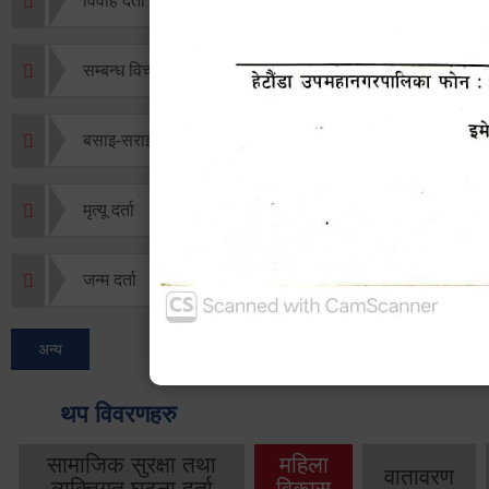
विवाह दर्ता
सम्बन्ध विच्छेद दर्ता
बसाइ-सराई जाने/आउने दर्ता
मृत्यू दर्ता
जन्म दर्ता
अन्य
थप विवरणहरु
सामाजिक सुरक्षा तथा
महिला
वातावरण
व्यक्तिगत घटना दर्ता
विकास