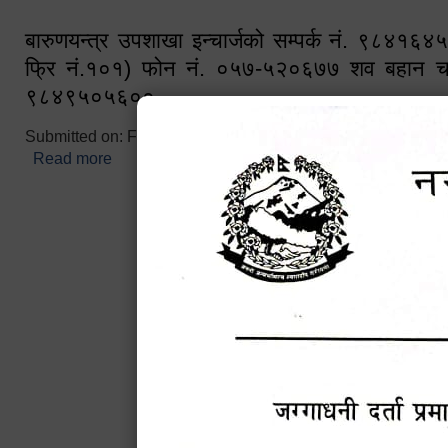
बारुणयन्त्र उपशाखा इन्चार्जको सम्पर्क नं. ९८४१६
फ्रि नं.१०१) फोन नं. ०५७-५२०६७७ शव बहान च
९८४९५०५६००
Submitted on:
Fri, 02/25/2022 - 10:50
Read more
about बारुणयन्त्र उपशाखा इन्चार्जको सम्पर्क नं. ९८४
नं.१०१) फोन नं. ०५७-५२०६७७ शव बहान चालकको नं. 