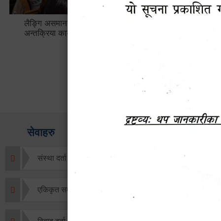
लैङ्गि असमानताका विबिध पक्षहरु विषयक
हेटौँडा उप
अन्तक्रिया कार्यक्रम
भ्याटसहितक
सेवाहरु
संस्था दर्ता सिफारिस
एकिकृत सम्पत्ति कर/घर जग्गा कर