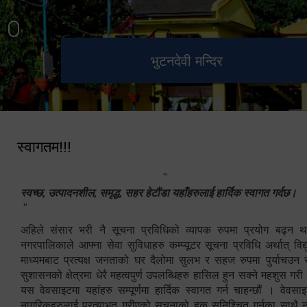
हेटौंडा उपमहानगरपालिका नगर
मनकामना डाँडाबाट देखिएको दृश्य
भुटनदेवी मन्दिर
स्मारक
कार्यपालिकाको कार्यालय
स्वागतम!!!
"
स्वच्छ, उत्पादनशील, समृद्ध, सहर हेटौंडा यहाँहरुलाई हार्दिक स्वागत गर्दछ।
"
अहिले संसार भरी नै सूचना प्रविधिको व्यापक रुपमा प्रयोग बढ्न थ
नगरपालिकाले आफ्ना सेवा सुविधाहरु कम्प्यूटर सूचना प्रविधि अर्थात् विद
माध्यमबाट प्रत्यक्ष जनताको घर दैलोमा सुलभ र सहज रुपमा पुर्याचउन
सुशासनको क्षेत्रमा धेरै महत्वपुर्ण उपलब्धिहरु हासिल हुन सक्ने महशुस गरी
यस वेवसाइटमा यहांहरु सम्पूर्णमा हार्दिक स्वागत गर्न चाहन्छौं । वेव
नागरिकहरुलाई प्रत्याभुत गरीएको सूचनाको हक सुनिश्चित गर्नुका साथै