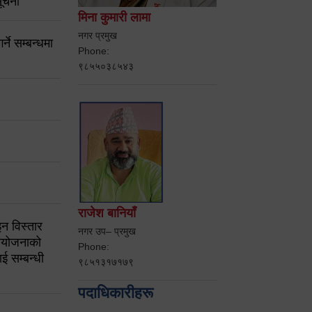
ूचना
मिना कुमारी लामा
नगर प्रमुख
ने सम्बन्धमा
Phone:
९८५५०३८५४३
राजेश बानियाँ
न विस्तार
नगर उप– प्रमुख
ियोजनाको
Phone:
ई सम्बन्धी
९८५१३१७१७९
पदाधिकारीहरू