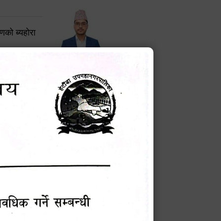
करणको ब्यहोरा
टेक बहादुर वली
प्रमुख प्रशासकीय अधिकृत
Phone: 9855010111
बन्धी सूचना !
चना
मेवारी
सविन न्यौपाने
प्रबक्ता, वडा १ नं. अध्यक्ष
Phone: ९८५५०६७३३७