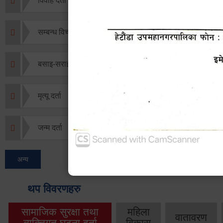
विवाह दर्ता
सम्बन्ध विच्छेद दर्ता
बसाइ-सराई जाने/आउने दर्ता
मृत्यू दर्ता
जन्म दर्ता
अन्य
थप विवरणहरु
सामाजिक सुरक्षा तथा
महिला
वातावरण
व्यक्तिगत घटना दर्ता
विकास