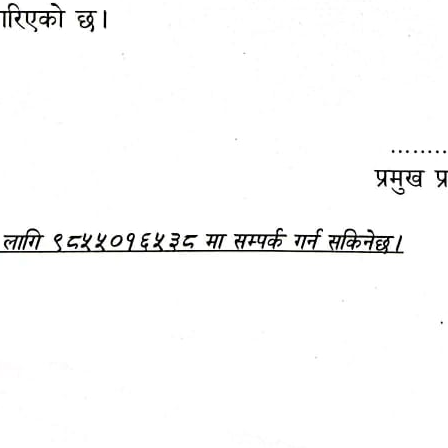
महानगरपालिकाबाटै प्यान र
ड्रागन फ्रुट महोत्सव–२०८३
ा कर सेवा सम्बन्धी सूचना
सफलतापूर्वक सम्पन्न!
जानकारी
बजेट,
आम्दानी र
दस्तावेज
खर्च
अध्ययन/ प्रतिवेदन
अनुसन्धान रिपोर्ट
-