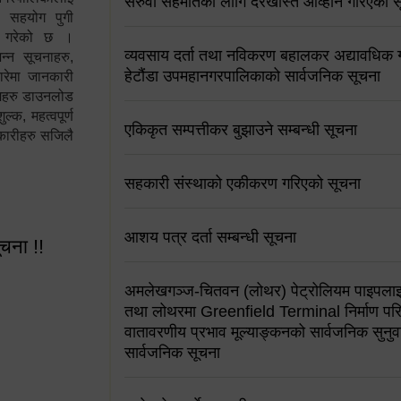
सरुवा सहमतिको लागि दरखास्त आव्हान गरिएको स
न सहयोग पुगी
स गरेको छ ।
व्यवसाय दर्ता तथा नविकरण बहालकर अद्यावधिक गर्
्न सूचनाहरु,
हेटौंडा उपमहानगरपालिकाको सार्वजनिक सूचना
ारेमा जानकारी
रामहरु डाउनलोड
क, महत्वपूर्ण
एकिकृत सम्पत्तीकर बुझाउने सम्बन्धी सूचना
कारीहरु सजिलै
सहकारी संस्थाको एकीकरण गरिएको सूचना
आशय पत्र दर्ता सम्बन्धी सूचना
ूचना !!
अमलेखगञ्ज-चितवन (लोथर) पेट्रोलियम पाइपलाइ
तथा लोथरमा Greenfield Terminal निर्माण पर
वातावरणीय प्रभाव मूल्याङ्कनको सार्वजनिक सुनुवा
सार्वजनिक सूचना
 सूचना !!