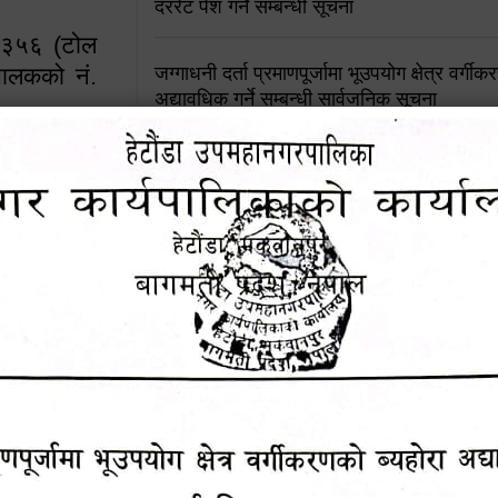
दररेट पेश गर्ने सम्बन्धी सूचना
४५३५६ (टोल
ालकको नं.
जग्गाधनी दर्ता प्रमाणपूर्जामा भूउपयोग क्षेत्र वर्गी
अद्यावधिक गर्ने सम्बन्धी सार्वजनिक सूचना
आशय पत्र दर्ता सम्बन्धी सूचना
१६४५३५६ (टोल फ्रि
९८४९५०५६००
शिक्षक सरुवा सहमतिका लागि दरखास्त आव्हान सम्
हेटौंडा उपमहानगरपालिकाको सूची दर्ता सम्बन्धी सू
चुरियामाई सुरुङको संरक्षण तथा व्यवस्थापनको जिम्
समितिलाई हस्तान्तरण
पोषाक र परिचयपत्र अनिवार्य लगाउने सम्बन्धमा ।