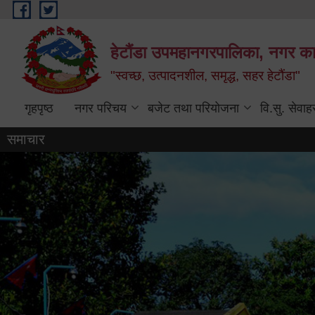
Skip to main content
हेटौंडा उपमहानगरपालिका, नगर कार
"स्वच्छ, उत्पादनशील, समृद्ध, सहर हेटौंडा"
गृहपृष्ठ
नगर परिचय
बजेट तथा परियोजना
वि.सु. सेवाह
समाचार