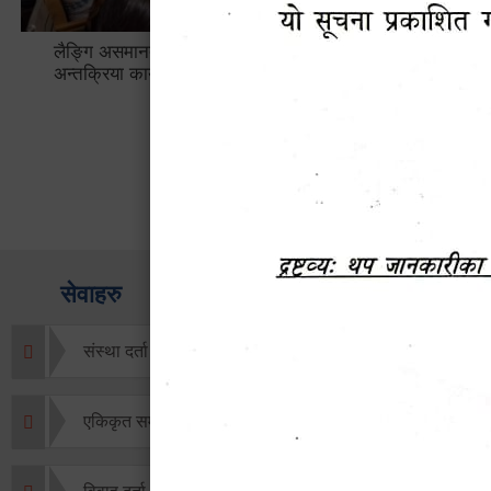
लैङ्गि असमानताका विबिध पक्षहरु विषयक
हेटौँडा उप
अन्तक्रिया कार्यक्रम
भ्याटसहितक
सेवाहरु
संस्था दर्ता सिफारिस
एकिकृत सम्पत्ति कर/घर जग्गा कर