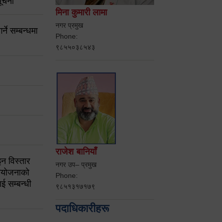
ूचना
मिना कुमारी लामा
नगर प्रमुख
ने सम्बन्धमा
Phone:
९८५५०३८५४३
राजेश बानियाँ
न विस्तार
नगर उप– प्रमुख
ियोजनाको
Phone:
ई सम्बन्धी
९८५१३१७१७९
पदाधिकारीहरू