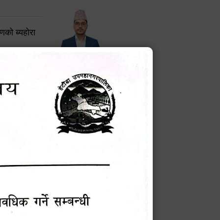
करणको ब्यहोरा
टेक बहादुर वली
प्रमुख प्रशासकीय अधिकृत
Phone: 9855010111
बन्धी सूचना !
चना
मेवारी
सविन न्यौपाने
प्रबक्ता, वडा १ नं. अध्यक्ष
Phone: ९८५५०६७३३७