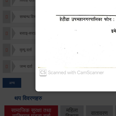
विवाह दर्ता
सम्बन्ध विच्छेद दर्ता
बसाइ-सराई जाने/आउने दर्ता
मृत्यू दर्ता
जन्म दर्ता
अन्य
थप विवरणहरु
सामाजिक सुरक्षा तथा
महिला
वातावरण
व्यक्तिगत घटना दर्ता
विकास