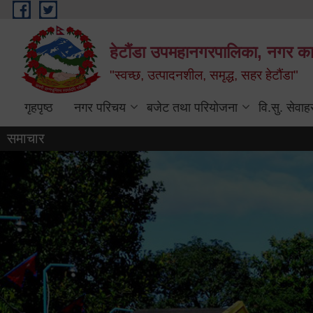
Skip to main content
हेटौंडा उपमहानगरपालिका, नगर कार
"स्वच्छ, उत्पादनशील, समृद्ध, सहर हेटौंडा"
गृहपृष्ठ
नगर परिचय
बजेट तथा परियोजना
वि.सु. सेवाह
समाचार