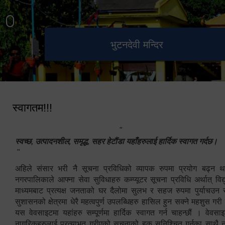
हेटौंडा उपमहानगरपालिका नगर
मनकामना डाँडाबाट देखिएको दृश्य
भुटनदेवी मन्दिर
स्मारक
कार्यपालिकाको कार्यालय
स्वागतम!!!
"
स्वच्छ, उत्पादनशील, समृद्ध, सहर हेटौंडा यहाँहरुलाई हार्दिक स्वागत गर्दछ।
"
अहिले संसार भरी नै सूचना प्रविधिको व्यापक रुपमा प्रयोग बढ्न थ
नगरपालिकाले आफ्ना सेवा सुविधाहरु कम्प्यूटर सूचना प्रविधि अर्थात् विद
माध्यमबाट प्रत्यक्ष जनताको घर दैलोमा सुलभ र सहज रुपमा पुर्याचउन
सुशासनको क्षेत्रमा धेरै महत्वपुर्ण उपलब्धिहरु हासिल हुन सक्ने महशुस गरी
यस वेवसाइटमा यहांहरु सम्पूर्णमा हार्दिक स्वागत गर्न चाहन्छौं । वेव
नागरिकहरुलाई प्रत्याभुत गरीएको सूचनाको हक सुनिश्चित गर्नुका साथै