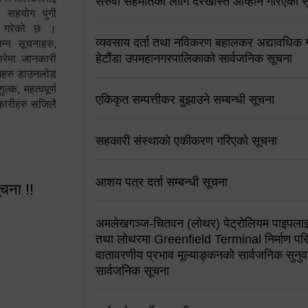
सरुवा सहमतिको लागि दरखास्त आव्हान गरिएको स
न सहयोग पुगी
स गरेको छ ।
व्यवसाय दर्ता तथा नविकरण बहालकर अद्यावधिक गर्
्न सूचनाहरु,
हेटौंडा उपमहानगरपालिकाको सार्वजनिक सूचना
ारेमा जानकारी
रामहरु डाउनलोड
क, महत्वपूर्ण
एकिकृत सम्पत्तीकर बुझाउने सम्बन्धी सूचना
कारीहरु सजिलै
सहकारी संस्थाको एकीकरण गरिएको सूचना
आशय पत्र दर्ता सम्बन्धी सूचना
ूचना !!
अमलेखगञ्ज-चितवन (लोथर) पेट्रोलियम पाइपलाइ
तथा लोथरमा Greenfield Terminal निर्माण पर
वातावरणीय प्रभाव मूल्याङ्कनको सार्वजनिक सुनुवा
सार्वजनिक सूचना
 सूचना !!