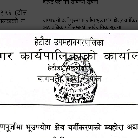
दररेट पेश गर्ने सम्बन्धी सूचना
४५३५६ (टोल
ालकको नं.
जग्गाधनी दर्ता प्रमाणपूर्जामा भूउपयोग क्षेत्र वर्गी
अद्यावधिक गर्ने सम्बन्धी सार्वजनिक सूचना
आशय पत्र दर्ता सम्बन्धी सूचना
१६४५३५६ (टोल फ्रि
९८४९५०५६००
शिक्षक सरुवा सहमतिका लागि दरखास्त आव्हान सम्
हेटौंडा उपमहानगरपालिकाको सूची दर्ता सम्बन्धी सू
चुरियामाई सुरुङको संरक्षण तथा व्यवस्थापनको जिम्
समितिलाई हस्तान्तरण
पोषाक र परिचयपत्र अनिवार्य लगाउने सम्बन्धमा ।