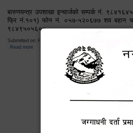
बारुणयन्त्र उपशाखा इन्चार्जको सम्पर्क नं. ९८४१६
फ्रि नं.१०१) फोन नं. ०५७-५२०६७७ शव बहान च
९८४९५०५६००
Submitted on:
Fri, 02/25/2022 - 10:50
Read more
about बारुणयन्त्र उपशाखा इन्चार्जको सम्पर्क नं. ९८४
नं.१०१) फोन नं. ०५७-५२०६७७ शव बहान चालकको नं. 