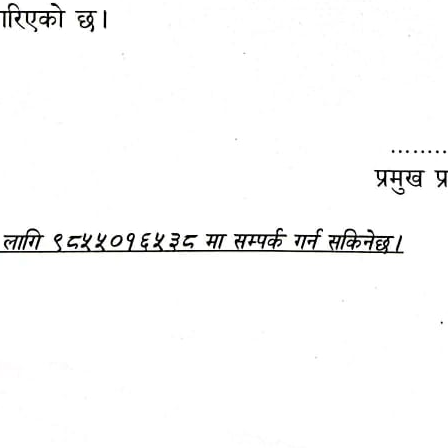
महानगरपालिकाबाटै प्यान र
ड्रागन फ्रुट महोत्सव–२०८३
ा कर सेवा सम्बन्धी सूचना
सफलतापूर्वक सम्पन्न!
जानकारी
बजेट,
आम्दानी र
दस्तावेज
खर्च
अध्ययन/ प्रतिवेदन
अनुसन्धान रिपोर्ट
-