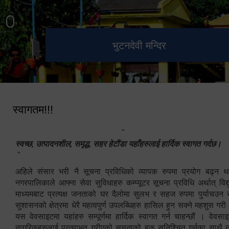
हेटौंडा उपमहानगरपालिका नगर
मनकामना डाँडाबाट देखिएको दृश्य
भुटनदेवी मन्दिर
स्मारक
कार्यपालिकाको कार्यालय
स्वागतम!!!
"
स्वच्छ, उत्पादनशील, समृद्ध, सहर हेटौंडा यहाँहरुलाई हार्दिक स्वागत गर्दछ।
"
अहिले संसार भरी नै सूचना प्रविधिको व्यापक रुपमा प्रयोग बढ्न थ
नगरपालिकाले आफ्ना सेवा सुविधाहरु कम्प्यूटर सूचना प्रविधि अर्थात् विद
माध्यमबाट प्रत्यक्ष जनताको घर दैलोमा सुलभ र सहज रुपमा पुर्याचउन
सुशासनको क्षेत्रमा धेरै महत्वपुर्ण उपलब्धिहरु हासिल हुन सक्ने महशुस गरी
यस वेवसाइटमा यहांहरु सम्पूर्णमा हार्दिक स्वागत गर्न चाहन्छौं । वेव
नागरिकहरुलाई प्रत्याभुत गरीएको सूचनाको हक सुनिश्चित गर्नुका साथै