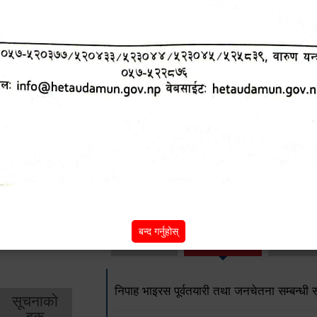
हेटौंडा उपमहानगरपालिकाको आ.व. २०७८।०७९ को 
पशुपंक्षी वितरणसँग सम्बन्धित फारम
कार्यक्रम संचालनतर्फको कागजात रुजु फारम 
आन्तरिक लेखापरीक्षण कार्यविधि, २०७९
अन्य विवरणहरु
शिक्षा
स्वास्थ्य
आर्
बन्द गर्नुहोस्
तर्फ
तर्फ
विक
निपाह भाइरस पूर्वतयारी तथा जनचेतना सम्बन्धी 
सूचनाको
हक