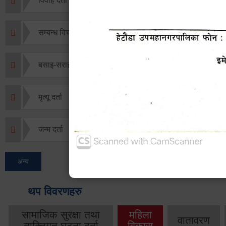
विवाह दर्ता
सम्बन्ध विच्छेद दर्ता
बसाइ-सराई जाने/आउने दर्ता
मृत्यू दर्ता
जन्म दर्ता
अन्य
थप विवरणहरु
सामाजिक सुरक्षा तथा
महिला
वातावरण
व्यक्तिगत घटना दर्ता
विकास