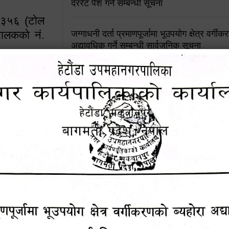
दररेट पेश गर्ने सम्बन्धी सूचना
४५३५६ (टोल
ालकको नं.
जग्गाधनी दर्ता प्रमाणपूर्जामा भूउपयोग क्षेत्र वर्गी
अद्यावधिक गर्ने सम्बन्धी सार्वजनिक सूचना
आशय पत्र दर्ता सम्बन्धी सूचना
१६४५३५६ (टोल फ्रि
९८४९५०५६००
शिक्षक सरुवा सहमतिका लागि दरखास्त आव्हान सम्
हेटौंडा उपमहानगरपालिकाको सूची दर्ता सम्बन्धी सू
चुरियामाई सुरुङको संरक्षण तथा व्यवस्थापनको जिम्
समितिलाई हस्तान्तरण
पोषाक र परिचयपत्र अनिवार्य लगाउने सम्बन्धमा ।