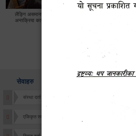
लैङ्गि असमानताका विबिध पक्षहरु विषयक
हेटौँडा उप
अन्तक्रिया कार्यक्रम
भ्याटसहितक
सेवाहरु
संस्था दर्ता सिफारिस
एकिकृत सम्पत्ति कर/घर जग्गा कर