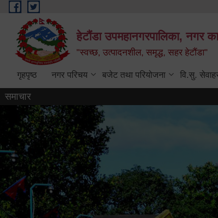
Skip to main content
हेटौंडा उपमहानगरपालिका, नगर कार
"स्वच्छ, उत्पादनशील, समृद्ध, सहर हेटौंडा"
गृहपृष्ठ
नगर परिचय
बजेट तथा परियोजना
वि.सु. सेवाह
समाचार