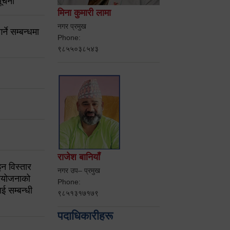
ूचना
मिना कुमारी लामा
नगर प्रमुख
ने सम्बन्धमा
Phone:
९८५५०३८५४३
राजेश बानियाँ
न विस्तार
नगर उप– प्रमुख
ियोजनाको
Phone:
ई सम्बन्धी
९८५१३१७१७९
पदाधिकारीहरू