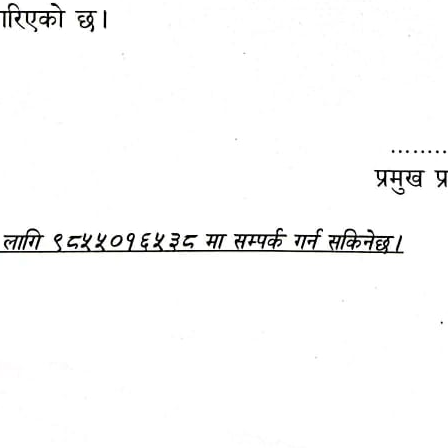
महानगरपालिकाबाटै प्यान र
ड्रागन फ्रुट महोत्सव–२०८३
ा कर सेवा सम्बन्धी सूचना
सफलतापूर्वक सम्पन्न!
जानकारी
बजेट,
आम्दानी र
दस्तावेज
खर्च
हेटौंडा उपमहानगरपालिकाको आ.व. २०७९।०८० को 