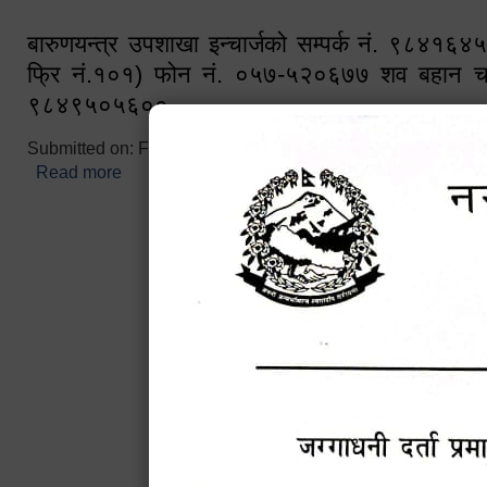
बारुणयन्त्र उपशाखा इन्चार्जको सम्पर्क नं. ९८४१६
फ्रि नं.१०१) फोन नं. ०५७-५२०६७७ शव बहान च
९८४९५०५६००
Submitted on:
Fri, 02/25/2022 - 10:50
Read more
about बारुणयन्त्र उपशाखा इन्चार्जको सम्पर्क नं. ९८४
नं.१०१) फोन नं. ०५७-५२०६७७ शव बहान चालकको नं. 