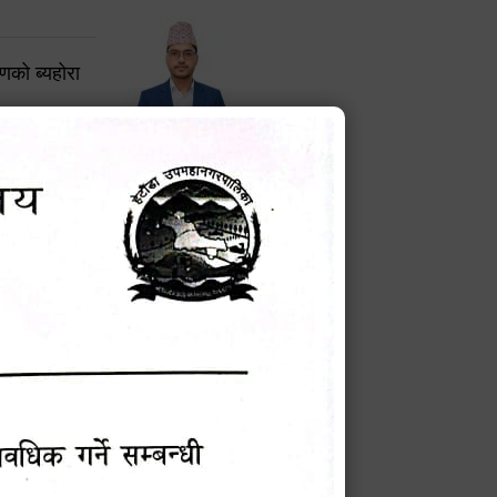
करणको ब्यहोरा
टेक बहादुर वली
प्रमुख प्रशासकीय अधिकृत
Phone: 9855010111
बन्धी सूचना !
चना
मेवारी
सविन न्यौपाने
प्रबक्ता, वडा १ नं. अध्यक्ष
Phone: ९८५५०६७३३७