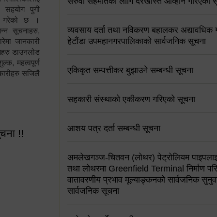
सरुवा सहमतिको लागि दरखास्त आव्हान गरिएको स
न सहयोग पुगी
स गरेको छ ।
व्यवसाय दर्ता तथा नविकरण बहालकर अद्यावधिक गर्
्न सूचनाहरु,
हेटौंडा उपमहानगरपालिकाको सार्वजनिक सूचना
ारेमा जानकारी
रामहरु डाउनलोड
क, महत्वपूर्ण
एकिकृत सम्पत्तीकर बुझाउने सम्बन्धी सूचना
कारीहरु सजिलै
सहकारी संस्थाको एकीकरण गरिएको सूचना
आशय पत्र दर्ता सम्बन्धी सूचना
ूचना !!
अमलेखगञ्ज-चितवन (लोथर) पेट्रोलियम पाइपलाइ
तथा लोथरमा Greenfield Terminal निर्माण पर
वातावरणीय प्रभाव मूल्याङ्कनको सार्वजनिक सुनुवा
सार्वजनिक सूचना
 सूचना !!