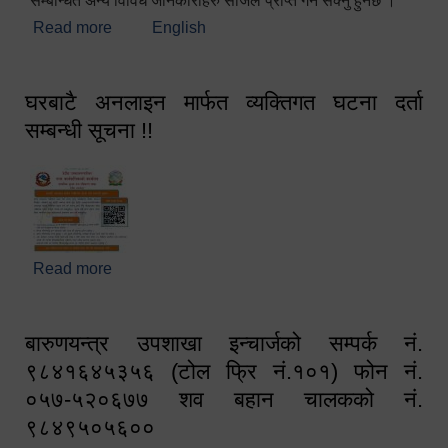
सम्बन्धित अन्य विविध जानकारीहरु सजिलै प्राप्त गर्न सक्नु हुनेछ ।
Read more
about स्वागतम!!!
English
घरबाटै अनलाइन मार्फत व्यक्तिगत घटना दर्ता
सम्बन्धी सूचना !!
Read more
about घरबाटै अनलाइन मार्फत व्यक्तिगत घटना दर्ता सम्बन्धी
सूचना !!
बारुणयन्त्र उपशाखा इन्चार्जको सम्पर्क नं.
९८४१६४५३५६ (टोल फ्रि नं.१०१) फोन नं.
०५७-५२०६७७ शव बहान चालकको नं.
९८४९५०५६००