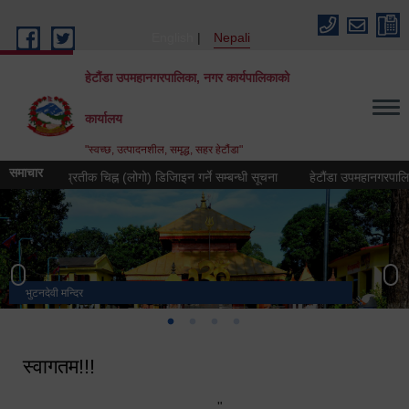
Skip to main content
English
Nepali
हेटौंडा उपमहानगरपालिका, नगर कार्यपालिकाको
कार्यालय
"स्वच्छ, उत्पादनशील, समृद्ध, सहर हेटौंडा"
समाचार
२०८३ को प्रतीक चिह्न (लोगो) डिजिाइन गर्ने सम्बन्धी सूचना
हेटौंडा उपमहानगरपालिकाको नग
भुटनदेवी मन्दिर
स्मारक
मनकामना डाँडाबाट देखिएको दृश्य
हेटौंडा उपमहानगरपालिका नगर कार्यपालिकाको कार्यालय
स्वागतम!!!
"