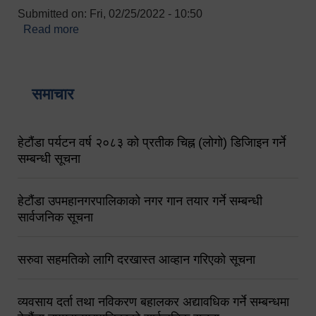
Submitted on:
Fri, 02/25/2022 - 10:50
Read more
about बारुणयन्त्र उपशाखा इन्चार्जको सम्पर्क नं.
९८४१६४५३५६ (टोल फ्रि नं.१०१) फोन नं. ०५७-५२०६७७
शव बहान चालकको नं. ९८४९५०५६००
समाचार
हेटौंडा पर्यटन वर्ष २०८३ को प्रतीक चिह्न (लोगो) डिजिाइन गर्ने
सम्बन्धी सूचना
हेटौंडा उपमहानगरपालिकाको नगर गान तयार गर्ने सम्बन्धी
सार्वजनिक सूचना
सरुवा सहमतिको लागि दरखास्त आव्हान गरिएको सूचना
व्यवसाय दर्ता तथा नविकरण बहालकर अद्यावधिक गर्ने सम्बन्धमा