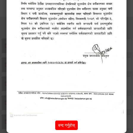
सेवाहरु
संस्था दर्ता सिफारिस
एकिकृत सम्पत्ति कर/घर जग्गा कर
विवाह दर्ता
सम्बन्ध विच्छेद दर्ता
बसाइ-सराई जाने/आउने दर्ता
बन्द गर्नुहोस्