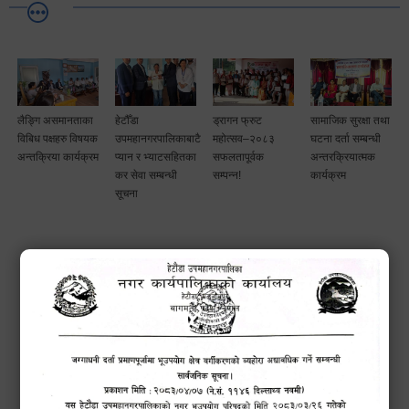
लैङ्गि असमानताका
हेटौँडा
ड्रागन फ्रुट
सामाजिक सुरक्षा तथा
विबिध पक्षहरु विषयक
उपमहानगरपालिकाबाटै
महोत्सव–२०८३
घटना दर्ता सम्बन्धी
अन्तक्रिया कार्यक्रम
प्यान र भ्याटसहितका
सफलतापूर्वक
अन्तरक्रियात्मक
कर सेवा सम्बन्धी
सम्पन्न!
कार्यक्रम
सूचना