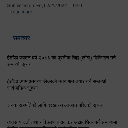
Submitted on:
Fri, 02/25/2022 - 10:50
Read more
about बारुणयन्त्र उपशाखा इन्चार्जको सम्पर्क नं.
९८४१६४५३५६ (टोल फ्रि नं.१०१) फोन नं. ०५७-५२०६७७
शव बहान चालकको नं. ९८४९५०५६००
समाचार
हेटौंडा पर्यटन वर्ष २०८३ को प्रतीक चिह्न (लोगो) डिजिाइन गर्ने
सम्बन्धी सूचना
हेटौंडा उपमहानगरपालिकाको नगर गान तयार गर्ने सम्बन्धी
सार्वजनिक सूचना
सरुवा सहमतिको लागि दरखास्त आव्हान गरिएको सूचना
व्यवसाय दर्ता तथा नविकरण बहालकर अद्यावधिक गर्ने सम्बन्धमा