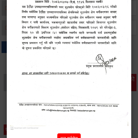
मृत्यू दर्ता
जन्म दर्ता
अन्य
थप विवरणहरु
सामाजिक सुरक्षा तथा
महिला
सूचनाको
वातावरण
व्यक्तिगत घटना दर्ता
विकास
हक
विशेष विवरणहरु
प्रेस नोट