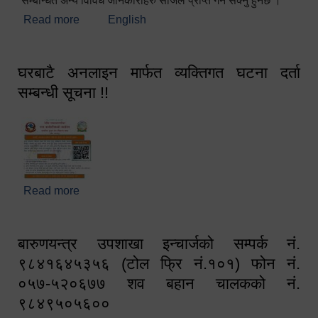
सम्बन्धित अन्य विविध जानकारीहरु सजिलै प्राप्त गर्न सक्नु हुनेछ ।
Read more
about स्वागतम!!!
English
घरबाटै अनलाइन मार्फत व्यक्तिगत घटना दर्ता
सम्बन्धी सूचना !!
Read more
about घरबाटै अनलाइन मार्फत व्यक्तिगत घटना दर्ता सम्बन्धी
सूचना !!
बारुणयन्त्र उपशाखा इन्चार्जको सम्पर्क नं.
९८४१६४५३५६ (टोल फ्रि नं.१०१) फोन नं.
०५७-५२०६७७ शव बहान चालकको नं.
९८४९५०५६००