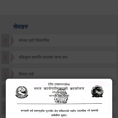
सेवाहरु
संस्था दर्ता सिफारिस
एकिकृत सम्पत्ति कर/घर जग्गा कर
विवाह दर्ता
सम्बन्ध विच्छेद दर्ता
बसाइ-सराई जाने/आउने दर्ता