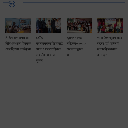
लैङ्गि असमानताका
हेटौँडा
ड्रागन फ्रुट
सामाजिक सुरक्षा तथा
विबिध पक्षहरु विषयक
उपमहानगरपालिकाबाटै
महोत्सव–२०८३
घटना दर्ता सम्बन्धी
अन्तक्रिया कार्यक्रम
प्यान र भ्याटसहितका
सफलतापूर्वक
अन्तरक्रियात्मक
कर सेवा सम्बन्धी
सम्पन्न!
कार्यक्रम
सूचना