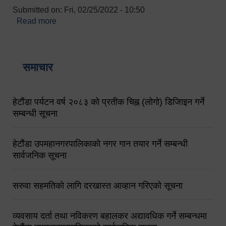
Submitted on:
Fri, 02/25/2022 - 10:50
Read more
about बारुणयन्त्र उपशाखा इन्चार्जको सम्पर्क नं.
९८४१६४५३५६ (टोल फ्रि नं.१०१) फोन नं. ०५७-५२०६७७
शव बहान चालकको नं. ९८४९५०५६००
समाचार
हेटौंडा पर्यटन वर्ष २०८३ को प्रतीक चिह्न (लोगो) डिजिाइन गर्ने
सम्बन्धी सूचना
हेटौंडा उपमहानगरपालिकाको नगर गान तयार गर्ने सम्बन्धी
सार्वजनिक सूचना
सरुवा सहमतिको लागि दरखास्त आव्हान गरिएको सूचना
व्यवसाय दर्ता तथा नविकरण बहालकर अद्यावधिक गर्ने सम्बन्धमा