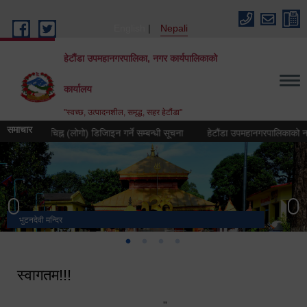
Skip to main content
English
Nepali
हेटौंडा उपमहानगरपालिका, नगर कार्यपालिकाको
कार्यालय
"स्वच्छ, उत्पादनशील, समृद्ध, सहर हेटौंडा"
समाचार
्रतीक चिह्न (लोगो) डिजिाइन गर्ने सम्बन्धी सूचना
हेटौंडा उपमहानगरपालिकाको नगर गान तय
भुटनदेवी मन्दिर
स्मारक
मनकामना डाँडाबाट देखिएको दृश्य
हेटौंडा उपमहानगरपालिका नगर कार्यपालिकाको कार्यालय
स्वागतम!!!
"