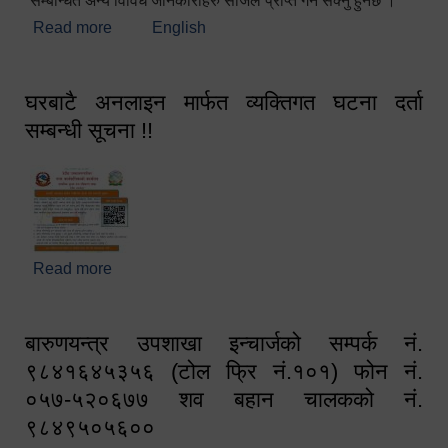
सम्बन्धित अन्य विविध जानकारीहरु सजिलै प्राप्त गर्न सक्नु हुनेछ ।
Read more
about स्वागतम!!!
English
घरबाटै अनलाइन मार्फत व्यक्तिगत घटना दर्ता
सम्बन्धी सूचना !!
Read more
about घरबाटै अनलाइन मार्फत व्यक्तिगत घटना दर्ता सम्बन्धी
सूचना !!
बारुणयन्त्र उपशाखा इन्चार्जको सम्पर्क नं.
९८४१६४५३५६ (टोल फ्रि नं.१०१) फोन नं.
०५७-५२०६७७ शव बहान चालकको नं.
९८४९५०५६००