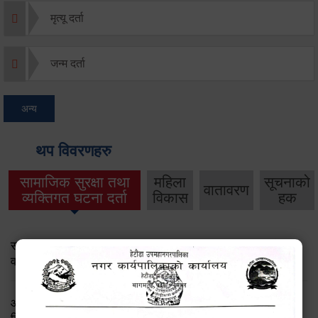
मृत्यू दर्ता
जन्म दर्ता
अन्य
थप विवरणहरु
सामाजिक सुरक्षा तथा
महिला
सूचनाको
वातावरण
व्यक्तिगत घटना दर्ता
विकास
हक
सामाजिक सुरक्षा तथा पञ्जीकरण शाखा ( आ.व. २०८२/०८३ को
वार्षिक प्रगति प्रतिवेदन)
आ.व.२०८२।८३ को सामाजिक सुरक्षा भत्ता प्राप्त गर्ने लाभग्राहीको