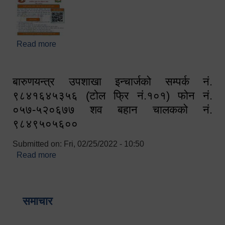
Read more
about घरबाटै अनलाइन मार्फत व्यक्तिगत घटना दर्ता सम्बन्धी
सूचना !!
बारुणयन्त्र उपशाखा इन्चार्जको सम्पर्क नं.
९८४१६४५३५६ (टोल फ्रि नं.१०१) फोन नं.
०५७-५२०६७७ शव बहान चालकको नं.
९८४९५०५६००
Submitted on:
Fri, 02/25/2022 - 10:50
Read more
about बारुणयन्त्र उपशाखा इन्चार्जको सम्पर्क नं.
९८४१६४५३५६ (टोल फ्रि नं.१०१) फोन नं. ०५७-५२०६७७
शव बहान चालकको नं. ९८४९५०५६००
समाचार