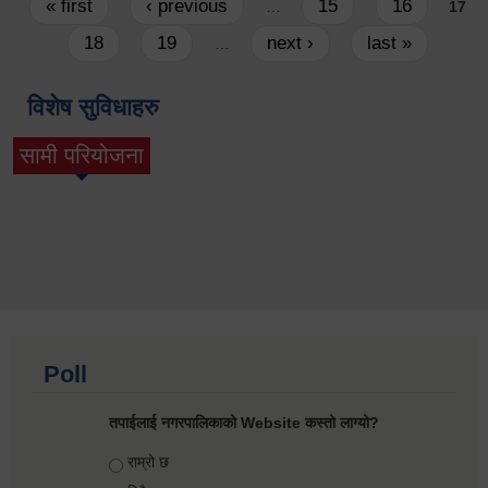
Pages
« first
‹ previous
15
16
…
17
18
19
next ›
last »
…
विशेष सुविधाहरु
सामी परियोजना
(active tab)
Poll
तपाईलाई नगरपालिकाको Website कस्तो लाग्यो?
Choices
राम्रो छ