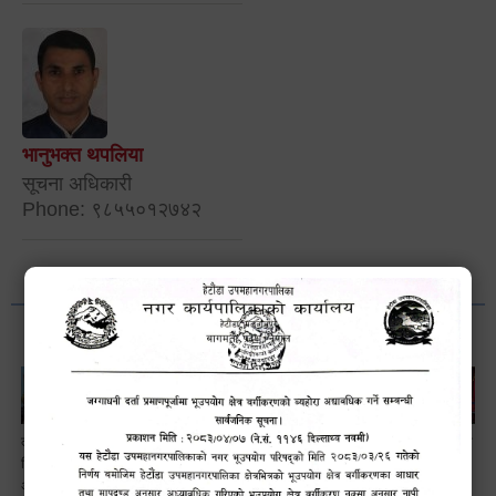
भानुभक्त थपलिया
सूचना अधिकारी
Phone: ९८५५०१२७४२
लैङ्गि असमानताका
हेटौँडा
ड्रागन फ्रुट
सामाजिक सुरक्षा तथा
विबिध पक्षहरु विषयक
उपमहानगरपालिकाबाटै
महोत्सव–२०८३
घटना दर्ता सम्बन्धी
अन्तक्रिया कार्यक्रम
प्यान र भ्याटसहितका
सफलतापूर्वक
अन्तरक्रियात्मक