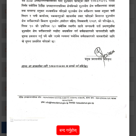
एकिकृत सम्पत्ति कर/घर जग्गा कर
विवाह दर्ता
सम्बन्ध विच्छेद दर्ता
बसाइ-सराई जाने/आउने दर्ता
मृत्यू दर्ता
जन्म दर्ता
अन्य
बन्द गर्नुहोस्