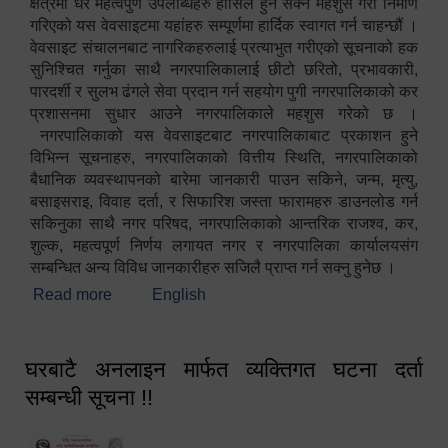
क्षेत्रमा धेरै महत्वपुर्ण उपलब्धिहरु हासिल हुन सक्ने महशुस गरी निर्माण
गरिएको यस वेवसाइटमा यहांहरु सम्पूर्णमा हार्दिक स्वागत गर्न चाहन्छौं ।
वेवसाइट संचालनबाट नागरिकहरुलाई प्रत्याभुत गरीएको सूचनाको हक
सुनिश्चित गर्नुका साथै नगरपालिकालाई छीटो छरितो, प्रभावकारी,
पारदर्शी र सुलभ ढंगले सेवा प्रदान गर्न सहयोग पुगी नगरपालिकाको कर
प्रशासनमा सुधार आउने नगरपालिकाले महशुस गरेको छ ।
नगरपालिकाको यस वेवसाइटबाट नगरपालिकाबाट प्रकाशन हुने
विभिन्न सूचनाहरु, नगरपालिकाको वित्तीय स्थिति, नगरपालिकाको
बैधानिक व्यवस्थापनको बारेमा जानकारी पाउन सकिने, जन्म, मृत्यु,
बसाइसराइ, विवाह दर्ता, र सिफारिश जस्ता फारामहरु डाउनलोड गर्न
सकिनुका साथै नगर परिषद, नगरपालिकाको आन्तरिक राजश्व, कर,
शुल्क, महत्वपूर्ण निर्णय लगायत नगर र नगरपालिका कार्यालयसंग
सम्बन्धित अन्य विविध जानकारीहरु सजिलै प्राप्त गर्न सक्नु हुनेछ ।
Read more
about स्वागतम!!!
English
घरबाटै अनलाइन मार्फत व्यक्तिगत घटना दर्ता
सम्बन्धी सूचना !!