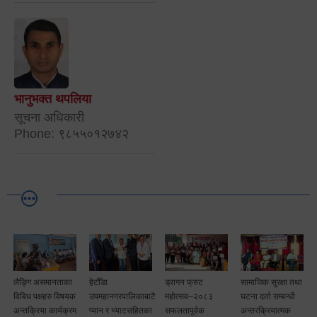
भानुभक्त थपलिया
सूचना अधिकारी
Phone: ९८५५०१२७४२
लैङ्गि असमानताका
हेटौँडा
ड्रागन फ्रुट
सामाजिक सुरक्षा तथा
विबिध पक्षहरु विषयक
उपमहानगरपालिकाबाटै
महोत्सव–२०८३
घटना दर्ता सम्बन्धी
अन्तक्रिया कार्यक्रम
प्यान र भ्याटसहितका
सफलतापूर्वक
अन्तरक्रियात्मक