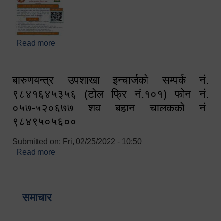
Read more
about घरबाटै अनलाइन मार्फत व्यक्तिगत घटना दर्ता सम्बन्धी
सूचना !!
बारुणयन्त्र उपशाखा इन्चार्जको सम्पर्क नं.
९८४१६४५३५६ (टोल फ्रि नं.१०१) फोन नं.
०५७-५२०६७७ शव बहान चालकको नं.
९८४९५०५६००
Submitted on:
Fri, 02/25/2022 - 10:50
Read more
about बारुणयन्त्र उपशाखा इन्चार्जको सम्पर्क नं.
९८४१६४५३५६ (टोल फ्रि नं.१०१) फोन नं. ०५७-५२०६७७
शव बहान चालकको नं. ९८४९५०५६००
समाचार