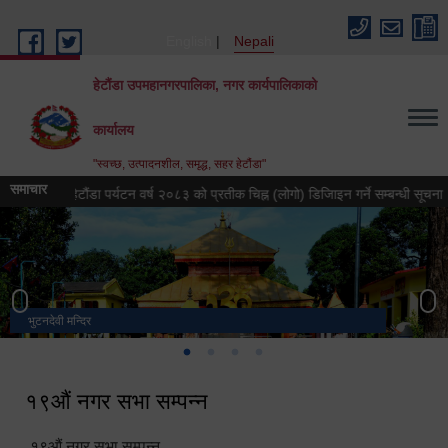
Skip to main content
English
Nepali
हेटौंडा उपमहानगरपालिका, नगर कार्यपालिकाको
कार्यालय
"स्वच्छ, उत्पादनशील, समृद्ध, सहर हेटौंडा"
समाचार
हेटौंडा पर्यटन वर्ष २०८३ को प्रतीक चिह्न (लोगो) डिजिाइन गर्ने सम्बन्धी सूचना
ह
भुटनदेवी मन्दिर
स्मारक
मनकामना डाँडाबाट देखिएको दृश्य
हेटौंडा उपमहानगरपालिका नगर कार्यपालिकाको कार्यालय
१९औं नगर सभा सम्पन्न
१९औं नगर सभा सम्पन्न