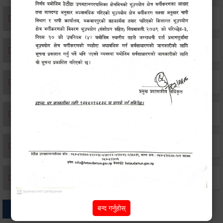
एकिकृत सम्पत्ति कर/घर जग्गा कर
विवाह दर्ता
सम्बन्ध विच्छेद दर्ता
बसाइ-सराई जाने/आउने दर्ता
मृत्यू दर्ता
जन्म दर्ता
बन्द गर्नुहोस्
अन्य