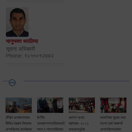
भानुभक्त थपलिया
सूचना अधिकारी
Phone: ९८५५०१२७४२
लैङ्गि असमानताका
हेटौँडा
ड्रागन फ्रुट
सामाजिक सुरक्षा तथा
विबिध पक्षहरु विषयक
उपमहानगरपालिकाबाटै
महोत्सव–२०८३
घटना दर्ता सम्बन्धी
अन्तक्रिया कार्यक्रम
प्यान र भ्याटसहितका
सफलतापूर्वक
अन्तरक्रियात्मक