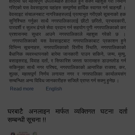
क्षेत्रमा धेरै महत्वपुर्ण उपलब्धिहरु हासिल हुन सक्ने महशुस गरी निर्माण
गरिएको यस वेवसाइटमा यहांहरु सम्पूर्णमा हार्दिक स्वागत गर्न चाहन्छौं ।
वेवसाइट संचालनबाट नागरिकहरुलाई प्रत्याभुत गरीएको सूचनाको हक
सुनिश्चित गर्नुका साथै नगरपालिकालाई छीटो छरितो, प्रभावकारी,
पारदर्शी र सुलभ ढंगले सेवा प्रदान गर्न सहयोग पुगी नगरपालिकाको कर
प्रशासनमा सुधार आउने नगरपालिकाले महशुस गरेको छ ।
नगरपालिकाको यस वेवसाइटबाट नगरपालिकाबाट प्रकाशन हुने
विभिन्न सूचनाहरु, नगरपालिकाको वित्तीय स्थिति, नगरपालिकाको
बैधानिक व्यवस्थापनको बारेमा जानकारी पाउन सकिने, जन्म, मृत्यु,
बसाइसराइ, विवाह दर्ता, र सिफारिश जस्ता फारामहरु डाउनलोड गर्न
सकिनुका साथै नगर परिषद, नगरपालिकाको आन्तरिक राजश्व, कर,
शुल्क, महत्वपूर्ण निर्णय लगायत नगर र नगरपालिका कार्यालयसंग
सम्बन्धित अन्य विविध जानकारीहरु सजिलै प्राप्त गर्न सक्नु हुनेछ ।
Read more
about स्वागतम!!!
English
घरबाटै अनलाइन मार्फत व्यक्तिगत घटना दर्ता
सम्बन्धी सूचना !!