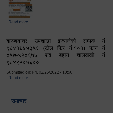
Read more
about घरबाटै अनलाइन मार्फत व्यक्तिगत घटना दर्ता सम्बन्धी
सूचना !!
बारुणयन्त्र उपशाखा इन्चार्जको सम्पर्क नं.
९८४१६४५३५६ (टोल फ्रि नं.१०१) फोन नं.
०५७-५२०६७७ शव बहान चालकको नं.
९८४९५०५६००
Submitted on:
Fri, 02/25/2022 - 10:50
Read more
about बारुणयन्त्र उपशाखा इन्चार्जको सम्पर्क नं.
९८४१६४५३५६ (टोल फ्रि नं.१०१) फोन नं. ०५७-५२०६७७
शव बहान चालकको नं. ९८४९५०५६००
समाचार