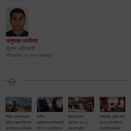
भानुभक्त थपलिया
सूचना अधिकारी
Phone: ९८५५०१२७४२
लैङ्गि असमानताका
हेटौँडा
ड्रागन फ्रुट
सामाजिक सुरक्षा तथा
विबिध पक्षहरु विषयक
उपमहानगरपालिकाबाटै
महोत्सव–२०८३
घटना दर्ता सम्बन्धी
अन्तक्रिया कार्यक्रम
प्यान र भ्याटसहितका
सफलतापूर्वक
अन्तरक्रियात्मक