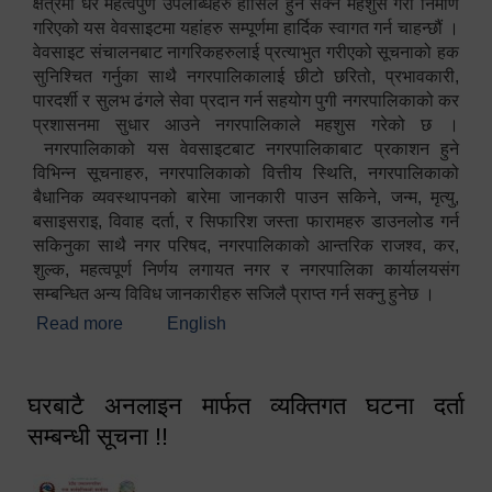
क्षेत्रमा धेरै महत्वपुर्ण उपलब्धिहरु हासिल हुन सक्ने महशुस गरी निर्माण
गरिएको यस वेवसाइटमा यहांहरु सम्पूर्णमा हार्दिक स्वागत गर्न चाहन्छौं ।
वेवसाइट संचालनबाट नागरिकहरुलाई प्रत्याभुत गरीएको सूचनाको हक
सुनिश्चित गर्नुका साथै नगरपालिकालाई छीटो छरितो, प्रभावकारी,
पारदर्शी र सुलभ ढंगले सेवा प्रदान गर्न सहयोग पुगी नगरपालिकाको कर
प्रशासनमा सुधार आउने नगरपालिकाले महशुस गरेको छ ।
नगरपालिकाको यस वेवसाइटबाट नगरपालिकाबाट प्रकाशन हुने
विभिन्न सूचनाहरु, नगरपालिकाको वित्तीय स्थिति, नगरपालिकाको
बैधानिक व्यवस्थापनको बारेमा जानकारी पाउन सकिने, जन्म, मृत्यु,
बसाइसराइ, विवाह दर्ता, र सिफारिश जस्ता फारामहरु डाउनलोड गर्न
सकिनुका साथै नगर परिषद, नगरपालिकाको आन्तरिक राजश्व, कर,
शुल्क, महत्वपूर्ण निर्णय लगायत नगर र नगरपालिका कार्यालयसंग
सम्बन्धित अन्य विविध जानकारीहरु सजिलै प्राप्त गर्न सक्नु हुनेछ ।
Read more
about स्वागतम!!!
English
घरबाटै अनलाइन मार्फत व्यक्तिगत घटना दर्ता
सम्बन्धी सूचना !!