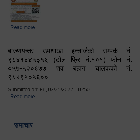
Read more
about घरबाटै अनलाइन मार्फत व्यक्तिगत घटना दर्ता सम्बन्धी
सूचना !!
बारुणयन्त्र उपशाखा इन्चार्जको सम्पर्क नं.
९८४१६४५३५६ (टोल फ्रि नं.१०१) फोन नं.
०५७-५२०६७७ शव बहान चालकको नं.
९८४९५०५६००
Submitted on:
Fri, 02/25/2022 - 10:50
Read more
about बारुणयन्त्र उपशाखा इन्चार्जको सम्पर्क नं.
९८४१६४५३५६ (टोल फ्रि नं.१०१) फोन नं. ०५७-५२०६७७
शव बहान चालकको नं. ९८४९५०५६००
समाचार