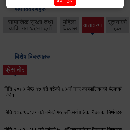
बन्द गर्नुहोस्
थप विवरणहरु
सामाजिक सुरक्षा तथा
महिला
सूचनाको
वातावरण
व्यक्तिगत घटना दर्ता
विकास
हक
विशेष विवरणहरु
प्रेस नोट
मिति २०८३ जेष्ठ १७ गते बसेको ८३औं नगर कार्यपालिकाको बैठकको
निर्णय
मिति २०८२/८/२१ गते बसेको ७६ औँ कार्यपालिका बैठकका निर्णयहरु
मिति २०८२/८/११ गते बसेको ७५ औँ कार्यपालिका बैठकका निर्णयहरु