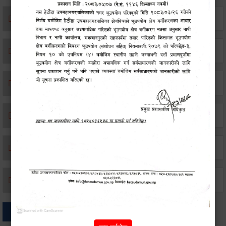
एकिकृत सम्पत्ति कर/घर जग्गा कर
विवाह दर्ता
सम्बन्ध विच्छेद दर्ता
बसाइ-सराई जाने/आउने दर्ता
मृत्यू दर्ता
जन्म दर्ता
अन्य