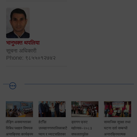
भानुभक्त थपलिया
सूचना अधिकारी
Phone: ९८५५०१२७४२
लैङ्गि असमानताका
हेटौँडा
ड्रागन फ्रुट
सामाजिक सुरक्षा तथा
विबिध पक्षहरु विषयक
उपमहानगरपालिकाबाटै
महोत्सव–२०८३
घटना दर्ता सम्बन्धी
अन्तक्रिया कार्यक्रम
प्यान र भ्याटसहितका
सफलतापूर्वक
अन्तरक्रियात्मक