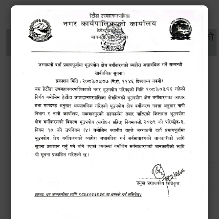
थप विवरणहरु
सामाजिक सुरक्षा तथा
महिला
सूचनाको
वातावरण
व्यक्तिगत घटना दर्ता
विकास
हक
सडक किनारमा फुलेका फूलले बढायो हेटौंडाको सौन्दर्य
उपमहानगर परिसरमा साता व्यापी सरसफाई अभियान सम्पन्न
खोला तथा किनारमा सवारी साधन धुन निषेध गरिएको अत्यन्त जरूरी
सूचना !
हेटौंडा उपमहानगरपालिकाको विपद् व्यवस्थापनरणनीतिक कार्ययोजना
उच्च सतर्कताको लागि अनुरोध