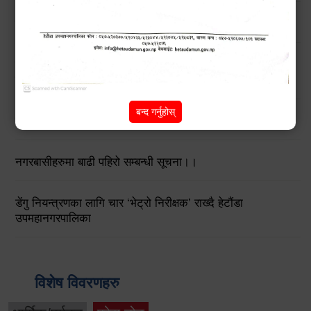
मनसुनजन्य विपद्‍बाट सतर्कता अपनाउने सम्बन्धी जरुरी सूचना !!
बिन प्रयोगकर्ताहरुको लागि तालिम कार्यक्रम सम्बन्धी सार्वजनिक
सूचना !!
बन्द गर्नुहोस्
हेटौंडाका चराहरु (Birds of Hetauda)
नगरबासीहरुमा बाढी पहिरो सम्बन्धी सूचना।।
डेंगु नियन्त्रणका लागि चार ‘भेट्रो निरीक्षक’ राख्दै हेटौंडा
उपमहानगरपालिका
विशेष विवरणहरु