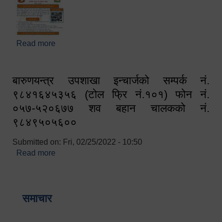
Read more
about घरबाटै अनलाइन मार्फत व्यक्तिगत घटना दर्ता सम्बन्धी
सूचना !!
बारुणयन्त्र उपशाखा इन्चार्जको सम्पर्क नं.
९८४१६४५३५६ (टोल फ्रि नं.१०१) फोन नं.
०५७-५२०६७७ शव बहान चालकको नं.
९८४९५०५६००
Submitted on:
Fri, 02/25/2022 - 10:50
Read more
about बारुणयन्त्र उपशाखा इन्चार्जको सम्पर्क नं.
९८४१६४५३५६ (टोल फ्रि नं.१०१) फोन नं. ०५७-५२०६७७
शव बहान चालकको नं. ९८४९५०५६००
समाचार