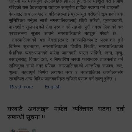
क्षेत्रमा धेरै महत्वपुर्ण उपलब्धिहरु हासिल हुन सक्ने महशुस गरी निर्माण
गरिएको यस वेवसाइटमा यहांहरु सम्पूर्णमा हार्दिक स्वागत गर्न चाहन्छौं ।
वेवसाइट संचालनबाट नागरिकहरुलाई प्रत्याभुत गरीएको सूचनाको हक
सुनिश्चित गर्नुका साथै नगरपालिकालाई छीटो छरितो, प्रभावकारी,
पारदर्शी र सुलभ ढंगले सेवा प्रदान गर्न सहयोग पुगी नगरपालिकाको कर
प्रशासनमा सुधार आउने नगरपालिकाले महशुस गरेको छ ।
नगरपालिकाको यस वेवसाइटबाट नगरपालिकाबाट प्रकाशन हुने
विभिन्न सूचनाहरु, नगरपालिकाको वित्तीय स्थिति, नगरपालिकाको
बैधानिक व्यवस्थापनको बारेमा जानकारी पाउन सकिने, जन्म, मृत्यु,
बसाइसराइ, विवाह दर्ता, र सिफारिश जस्ता फारामहरु डाउनलोड गर्न
सकिनुका साथै नगर परिषद, नगरपालिकाको आन्तरिक राजश्व, कर,
शुल्क, महत्वपूर्ण निर्णय लगायत नगर र नगरपालिका कार्यालयसंग
सम्बन्धित अन्य विविध जानकारीहरु सजिलै प्राप्त गर्न सक्नु हुनेछ ।
Read more
about स्वागतम!!!
English
घरबाटै अनलाइन मार्फत व्यक्तिगत घटना दर्ता
सम्बन्धी सूचना !!