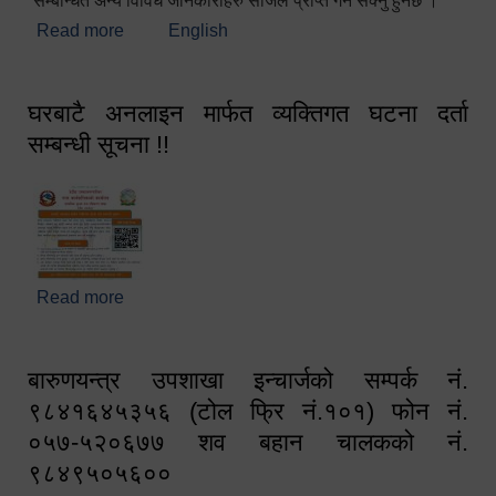
सम्बन्धित अन्य विविध जानकारीहरु सजिलै प्राप्त गर्न सक्नु हुनेछ ।
Read more
about स्वागतम!!!
English
घरबाटै अनलाइन मार्फत व्यक्तिगत घटना दर्ता
सम्बन्धी सूचना !!
Read more
about घरबाटै अनलाइन मार्फत व्यक्तिगत घटना दर्ता सम्बन्धी
सूचना !!
बारुणयन्त्र उपशाखा इन्चार्जको सम्पर्क नं.
९८४१६४५३५६ (टोल फ्रि नं.१०१) फोन नं.
०५७-५२०६७७ शव बहान चालकको नं.
९८४९५०५६००