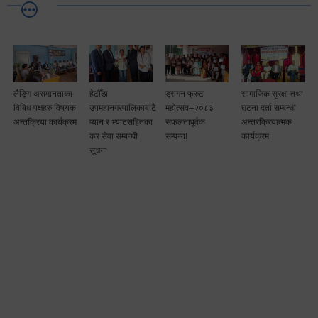
लैङ्गि असमानताका
हेटौँडा
ड्रागन फ्रुट
सामाजिक सुरक्षा तथा
विबिध पक्षहरु विषयक
उपमहानगरपालिकाबाटै
महोत्सव–२०८३
घटना दर्ता सम्बन्धी
अन्तक्रिया कार्यक्रम
प्यान र भ्याटसहितका
सफलतापूर्वक
अन्तरक्रियात्मक
कर सेवा सम्बन्धी
सम्पन्न!
कार्यक्रम
सूचना