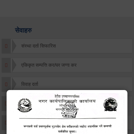
सेवाहरु
संस्था दर्ता सिफारिस
एकिकृत सम्पत्ति कर/घर जग्गा कर
विवाह दर्ता
सम्बन्ध विच्छेद दर्ता
बसाइ-सराई जाने/आउने दर्ता