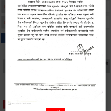
मृत्यू दर्ता
जन्म दर्ता
अन्य
थप विवरणहरु
सामाजिक सुरक्षा तथा
महिला
सूचनाको
वातावरण
व्यक्तिगत घटना दर्ता
विकास
हक
विशेष विवरणहरु
प्रेस नोट