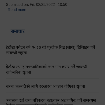
Submitted on:
Fri, 02/25/2022 - 10:50
Read more
about बारुणयन्त्र उपशाखा इन्चार्जको सम्पर्क नं.
९८४१६४५३५६ (टोल फ्रि नं.१०१) फोन नं. ०५७-५२०६७७
शव बहान चालकको नं. ९८४९५०५६००
समाचार
हेटौंडा पर्यटन वर्ष २०८३ को प्रतीक चिह्न (लोगो) डिजिाइन गर्ने
सम्बन्धी सूचना
हेटौंडा उपमहानगरपालिकाको नगर गान तयार गर्ने सम्बन्धी
सार्वजनिक सूचना
सरुवा सहमतिको लागि दरखास्त आव्हान गरिएको सूचना
व्यवसाय दर्ता तथा नविकरण बहालकर अद्यावधिक गर्ने सम्बन्धमा