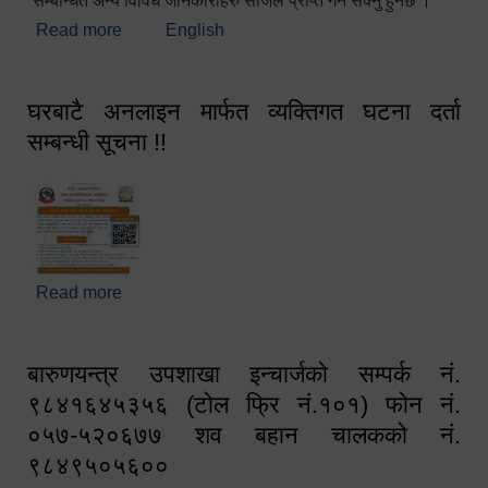
सम्बन्धित अन्य विविध जानकारीहरु सजिलै प्राप्त गर्न सक्नु हुनेछ ।
Read more
about स्वागतम!!!
English
घरबाटै अनलाइन मार्फत व्यक्तिगत घटना दर्ता
सम्बन्धी सूचना !!
Read more
about घरबाटै अनलाइन मार्फत व्यक्तिगत घटना दर्ता सम्बन्धी
सूचना !!
बारुणयन्त्र उपशाखा इन्चार्जको सम्पर्क नं.
९८४१६४५३५६ (टोल फ्रि नं.१०१) फोन नं.
०५७-५२०६७७ शव बहान चालकको नं.
९८४९५०५६००