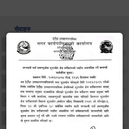
सेवाहरु
संस्था दर्ता सिफारिस
एकिकृत सम्पत्ति कर/घर जग्गा कर
विवाह दर्ता
सम्बन्ध विच्छेद दर्ता
बसाइ-सराई जाने/आउने दर्ता