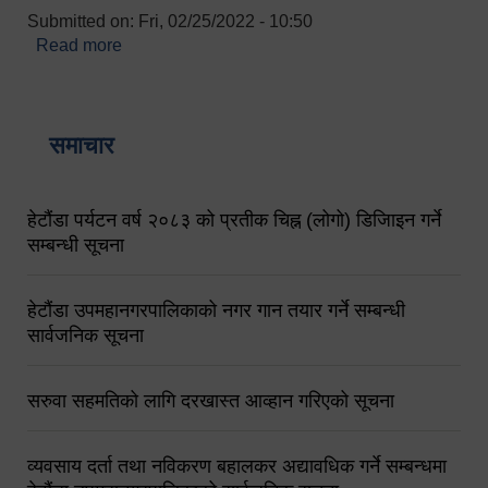
Submitted on:
Fri, 02/25/2022 - 10:50
Read more
about बारुणयन्त्र उपशाखा इन्चार्जको सम्पर्क नं.
९८४१६४५३५६ (टोल फ्रि नं.१०१) फोन नं. ०५७-५२०६७७
शव बहान चालकको नं. ९८४९५०५६००
समाचार
हेटौंडा पर्यटन वर्ष २०८३ को प्रतीक चिह्न (लोगो) डिजिाइन गर्ने
सम्बन्धी सूचना
हेटौंडा उपमहानगरपालिकाको नगर गान तयार गर्ने सम्बन्धी
सार्वजनिक सूचना
सरुवा सहमतिको लागि दरखास्त आव्हान गरिएको सूचना
व्यवसाय दर्ता तथा नविकरण बहालकर अद्यावधिक गर्ने सम्बन्धमा