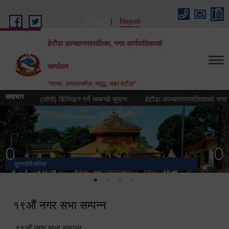
Skip to main content
English
Nepali
हेटौंडा उपमहानगरपालिका, नगर कार्यपालिकाको
कार्यालय
"स्वच्छ, उत्पादनशील, समृद्ध, सहर हेटौंडा"
समाचार
क चिह्न (लोगो) डिजिाइन गर्ने सम्बन्धी सूचना
हेटौंडा उपमहानगरपालिकाको नगर गान तयार 
भुटनदेवी मन्दिर
स्मारक
मनकामना डाँडाबाट देखिएको दृश्य
हेटौंडा उपमहानगरपालिका नगर कार्यपालिकाको कार्यालय
१९औं नगर सभा सम्पन्न
१९औं नगर सभा सम्पन्न