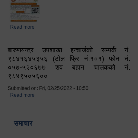
Read more
about घरबाटै अनलाइन मार्फत व्यक्तिगत घटना दर्ता सम्बन्धी
सूचना !!
बारुणयन्त्र उपशाखा इन्चार्जको सम्पर्क नं.
९८४१६४५३५६ (टोल फ्रि नं.१०१) फोन नं.
०५७-५२०६७७ शव बहान चालकको नं.
९८४९५०५६००
Submitted on:
Fri, 02/25/2022 - 10:50
Read more
about बारुणयन्त्र उपशाखा इन्चार्जको सम्पर्क नं.
९८४१६४५३५६ (टोल फ्रि नं.१०१) फोन नं. ०५७-५२०६७७
शव बहान चालकको नं. ९८४९५०५६००
समाचार