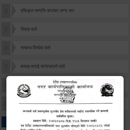
एकिकृत सम्पत्ति कर/घर जग्गा कर
विवाह दर्ता
सम्बन्ध विच्छेद दर्ता
बसाइ-सराई जाने/आउने दर्ता
मृत्यू दर्ता
जन्म दर्ता
अन्य