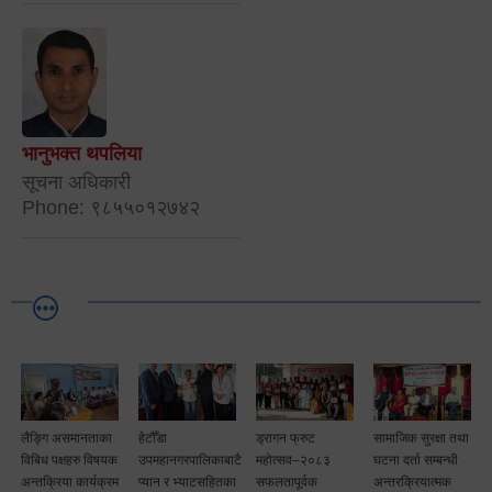
भानुभक्त थपलिया
सूचना अधिकारी
Phone: ९८५५०१२७४२
लैङ्गि असमानताका
हेटौँडा
ड्रागन फ्रुट
सामाजिक सुरक्षा तथा
विबिध पक्षहरु विषयक
उपमहानगरपालिकाबाटै
महोत्सव–२०८३
घटना दर्ता सम्बन्धी
अन्तक्रिया कार्यक्रम
प्यान र भ्याटसहितका
सफलतापूर्वक
अन्तरक्रियात्मक