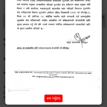
थप विवरणहरु
सामाजिक सुरक्षा तथा
महिला
सूचनाको
वातावरण
व्यक्तिगत घटना दर्ता
विकास
हक
बालमैत्री स्थानीय शासनयुक्त घोषणा पश्चात दिगोपनको लागि
रणनीतिक योजना
बालमैत्री स्थानीय शासनयुक्त नगर घोषणाका लागि अन्तिम प्रतिवेदन
बालमैत्री स्थानीय शासनयुक्त वडा घोषणा चरणको स्थिति पत्र
अपाङ्गता भएका व्यक्तिहरुका लागि समुदायमा आधारित पुर्नस्थापना
(सी.बी.आर.) कार्यक्रम सञ्चालन गर्न ईच्छुक गैर सरकारी संघ/
संस्थाहरुलाई प्रस्ताव पेश सम्बन्धी सूचना !!!
बन्द गर्नुहोस्