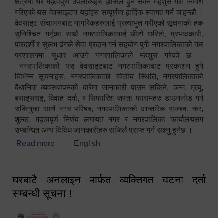
क्षेत्रमा धेरै महत्वपुर्ण उपलब्धिहरु हासिल हुन सक्ने महशुस गरी निर्माण
गरिएको यस वेवसाइटमा यहांहरु सम्पूर्णमा हार्दिक स्वागत गर्न चाहन्छौं ।
वेवसाइट संचालनबाट नागरिकहरुलाई प्रत्याभुत गरीएको सूचनाको हक
सुनिश्चित गर्नुका साथै नगरपालिकालाई छीटो छरितो, प्रभावकारी,
पारदर्शी र सुलभ ढंगले सेवा प्रदान गर्न सहयोग पुगी नगरपालिकाको कर
प्रशासनमा सुधार आउने नगरपालिकाले महशुस गरेको छ ।
नगरपालिकाको यस वेवसाइटबाट नगरपालिकाबाट प्रकाशन हुने
विभिन्न सूचनाहरु, नगरपालिकाको वित्तीय स्थिति, नगरपालिकाको
बैधानिक व्यवस्थापनको बारेमा जानकारी पाउन सकिने, जन्म, मृत्यु,
बसाइसराइ, विवाह दर्ता, र सिफारिश जस्ता फारामहरु डाउनलोड गर्न
सकिनुका साथै नगर परिषद, नगरपालिकाको आन्तरिक राजश्व, कर,
शुल्क, महत्वपूर्ण निर्णय लगायत नगर र नगरपालिका कार्यालयसंग
सम्बन्धित अन्य विविध जानकारीहरु सजिलै प्राप्त गर्न सक्नु हुनेछ ।
Read more
about स्वागतम!!!
English
घरबाटै अनलाइन मार्फत व्यक्तिगत घटना दर्ता
सम्बन्धी सूचना !!