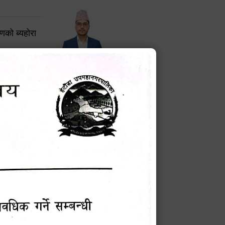
करणको ब्यहोरा
टेक बहादुर वली
प्रमुख प्रशासकीय अधिकृत
Phone: 9855010111
बन्धी सूचना !
चना
मेवारी
सविन न्यौपाने
प्रबक्ता, वडा १ नं. अध्यक्ष
Phone: ९८५५०६७३३७