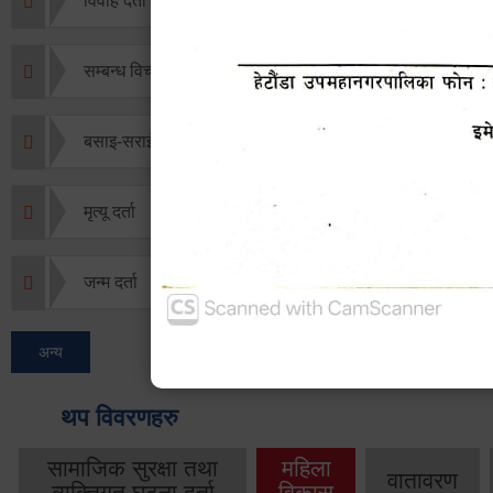
विवाह दर्ता
सम्बन्ध विच्छेद दर्ता
बसाइ-सराई जाने/आउने दर्ता
मृत्यू दर्ता
जन्म दर्ता
अन्य
थप विवरणहरु
सामाजिक सुरक्षा तथा
महिला
वातावरण
व्यक्तिगत घटना दर्ता
विकास