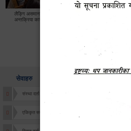
लैङ्गि असमानताका विबिध पक्षहरु विषयक
हेटौँडा उप
अन्तक्रिया कार्यक्रम
भ्याटसहितक
सेवाहरु
संस्था दर्ता सिफारिस
एकिकृत सम्पत्ति कर/घर जग्गा कर