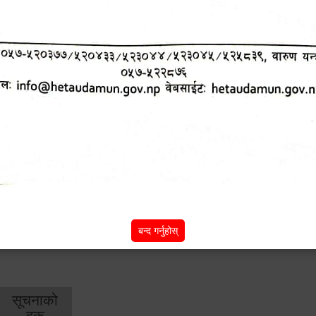
शिक्षा
स्वास्थ्य
आर्
तर्फ
तर्फ
विक
विशेष सुविधाहरु
सामी परियोजना
(active tab)
बन्द गर्नुहोस्
सूचनाको
हक