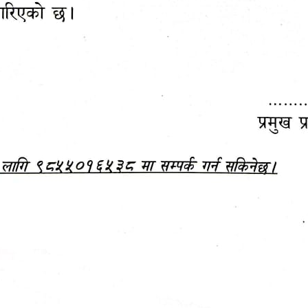
महानगरपालिकाबाटै प्यान र
ड्रागन फ्रुट महोत्सव–२०८३
ा कर सेवा सम्बन्धी सूचना
सफलतापूर्वक सम्पन्न!
जानकारी
बजेट,
आम्दानी र
दस्तावेज
खर्च
अन्य विवरणहरु