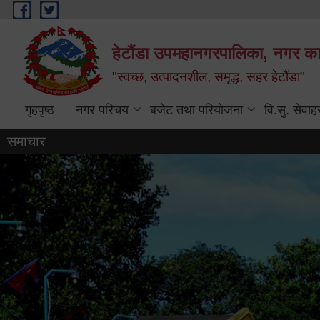
Skip to main content
हेटौंडा उपमहानगरपालिका, नगर कार
"स्वच्छ, उत्पादनशील, समृद्ध, सहर हेटौंडा"
गृहपृष्ठ
नगर परिचय
बजेट तथा परियोजना
वि.सु. सेवाह
समाचार