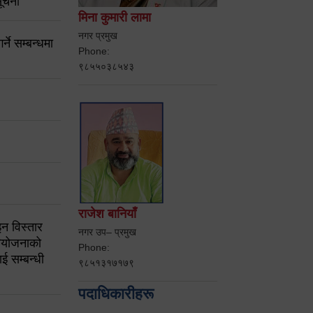
ूचना
मिना कुमारी लामा
नगर प्रमुख
ने सम्बन्धमा
Phone:
९८५५०३८५४३
राजेश बानियाँ
न विस्तार
नगर उप– प्रमुख
ियोजनाको
Phone:
ई सम्बन्धी
९८५१३१७१७९
पदाधिकारीहरू