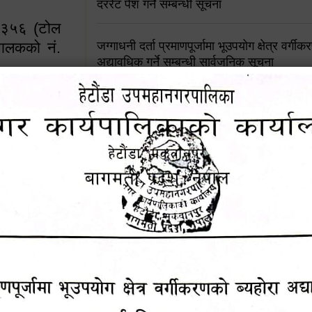
दररेट पेश गर्ने सम्बन्धी सूचना
४५३५६ (टोल
ालकको नं.
जग्गाधनी दर्ता प्रमाणपूर्जामा भूउपयोग क्षेत्र वर्गी
अद्यावधिक गर्ने सम्बन्धी सार्वजनिक सूचना
आशय पत्र दर्ता सम्बन्धी सूचना
१६४५३५६ (टोल फ्रि
९८४९५०५६००
शिक्षक सरुवा सहमतिका लागि दरखास्त आव्हान सम्
हेटौंडा उपमहानगरपालिकाको सूची दर्ता सम्बन्धी सू
चुरियामाई सुरुङको संरक्षण तथा व्यवस्थापनको जिम्
समितिलाई हस्तान्तरण
पोषाक र परिचयपत्र अनिवार्य लगाउने सम्बन्धमा ।