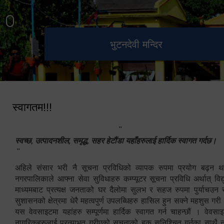
हेटौंडा उपमहानगरपालिका नगर
मनकामना डाँडाबाट देखिएको दृश्य
भुटनदेवी मन्दिर
स्मारक
कार्यपालिकाको कार्यालय
स्वागतम!!!
"
स्वच्छ, उत्पादनशील, समृद्ध, सहर हेटौंडा यहाँहरुलाई हार्दिक स्वागत गर्दछ।
"
अहिले संसार भरी नै सूचना प्रविधिको व्यापक रुपमा प्रयोग बढ्न थ
नगरपालिकाले आफ्ना सेवा सुविधाहरु कम्प्यूटर सूचना प्रविधि अर्थात् विद
माध्यमबाट प्रत्यक्ष जनताको घर दैलोमा सुलभ र सहज रुपमा पुर्याचउन
सुशासनको क्षेत्रमा धेरै महत्वपुर्ण उपलब्धिहरु हासिल हुन सक्ने महशुस गरी
यस वेवसाइटमा यहांहरु सम्पूर्णमा हार्दिक स्वागत गर्न चाहन्छौं । वेव
नागरिकहरुलाई प्रत्याभुत गरीएको सूचनाको हक सुनिश्चित गर्नुका साथै