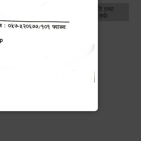
थिक
राजस्व
भवन अनुमति तथा
ास
तर्फ
मापदण्ड तर्फ