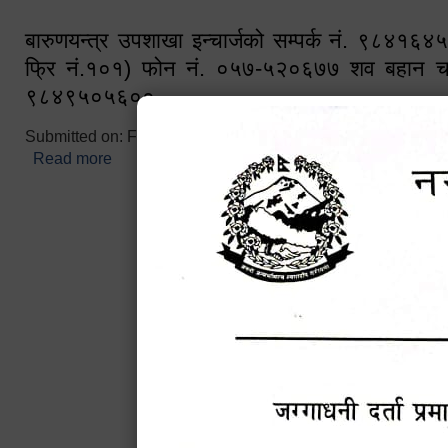
बारुणयन्त्र उपशाखा इन्चार्जको सम्पर्क नं. ९८४१६
फ्रि नं.१०१) फोन नं. ०५७-५२०६७७ शव बहान च
९८४९५०५६००
Submitted on:
Fri, 02/25/2022 - 10:50
Read more
about बारुणयन्त्र उपशाखा इन्चार्जको सम्पर्क नं. ९८४
नं.१०१) फोन नं. ०५७-५२०६७७ शव बहान चालकको नं. 