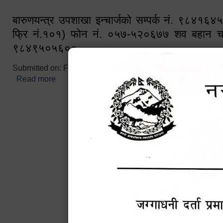
बारुणयन्त्र उपशाखा इन्चार्जको सम्पर्क नं. ९८४१६
फ्रि नं.१०१) फोन नं. ०५७-५२०६७७ शव बहान च
९८४९५०५६००
Submitted on:
Fri, 02/25/2022 - 10:50
Read more
about बारुणयन्त्र उपशाखा इन्चार्जको सम्पर्क नं. ९८४
नं.१०१) फोन नं. ०५७-५२०६७७ शव बहान चालकको नं. 