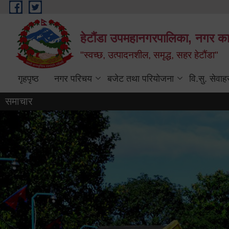
Skip to main content
हेटौंडा उपमहानगरपालिका, नगर कार
"स्वच्छ, उत्पादनशील, समृद्ध, सहर हेटौंडा"
गृहपृष्ठ
नगर परिचय
बजेट तथा परियोजना
वि.सु. सेवाह
समाचार