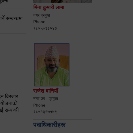
ूचना
मिना कुमारी लामा
नगर प्रमुख
ने सम्बन्धमा
Phone:
९८५५०३८५४३
राजेश बानियाँ
न विस्तार
नगर उप– प्रमुख
ियोजनाको
Phone:
ई सम्बन्धी
९८५१३१७१७९
पदाधिकारीहरू