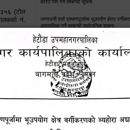
दररेट पेश गर्ने सम्बन्धी सूचना
४५३५६ (टोल
ालकको नं.
जग्गाधनी दर्ता प्रमाणपूर्जामा भूउपयोग क्षेत्र वर्गी
अद्यावधिक गर्ने सम्बन्धी सार्वजनिक सूचना
आशय पत्र दर्ता सम्बन्धी सूचना
१६४५३५६ (टोल फ्रि
९८४९५०५६००
शिक्षक सरुवा सहमतिका लागि दरखास्त आव्हान सम्
हेटौंडा उपमहानगरपालिकाको सूची दर्ता सम्बन्धी सू
चुरियामाई सुरुङको संरक्षण तथा व्यवस्थापनको जिम्
समितिलाई हस्तान्तरण
पोषाक र परिचयपत्र अनिवार्य लगाउने सम्बन्धमा ।