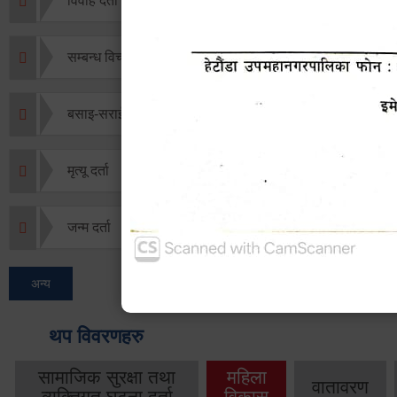
विवाह दर्ता
सम्बन्ध विच्छेद दर्ता
बसाइ-सराई जाने/आउने दर्ता
मृत्यू दर्ता
जन्म दर्ता
अन्य
थप विवरणहरु
सामाजिक सुरक्षा तथा
महिला
वातावरण
व्यक्तिगत घटना दर्ता
विकास