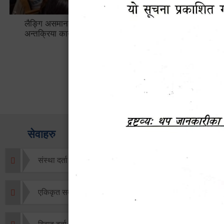
लैङ्गि असमानताका विबिध पक्षहरु विषयक
हेटौँडा उप
अन्तक्रिया कार्यक्रम
भ्याटसहितक
सेवाहरु
संस्था दर्ता सिफारिस
एकिकृत सम्पत्ति कर/घर जग्गा कर