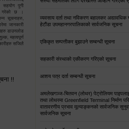
सरुवा सहमतिको लागि दरखास्त आव्हान गरिएको स
न सहयोग पुगी
स गरेको छ ।
व्यवसाय दर्ता तथा नविकरण बहालकर अद्यावधिक गर्
्न सूचनाहरु,
हेटौंडा उपमहानगरपालिकाको सार्वजनिक सूचना
ारेमा जानकारी
रामहरु डाउनलोड
क, महत्वपूर्ण
एकिकृत सम्पत्तीकर बुझाउने सम्बन्धी सूचना
कारीहरु सजिलै
सहकारी संस्थाको एकीकरण गरिएको सूचना
आशय पत्र दर्ता सम्बन्धी सूचना
ूचना !!
अमलेखगञ्ज-चितवन (लोथर) पेट्रोलियम पाइपलाइ
तथा लोथरमा Greenfield Terminal निर्माण पर
वातावरणीय प्रभाव मूल्याङ्कनको सार्वजनिक सुनुवा
सार्वजनिक सूचना
 सूचना !!