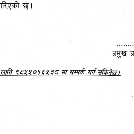
महानगरपालिकाबाटै प्यान र
ड्रागन फ्रुट महोत्सव–२०८३
ा कर सेवा सम्बन्धी सूचना
सफलतापूर्वक सम्पन्न!
जानकारी
बजेट,
आम्दानी र
दस्तावेज
खर्च
आ.व. २०८३/०८४ को बजेट वक्तव्य, नीति तथा 