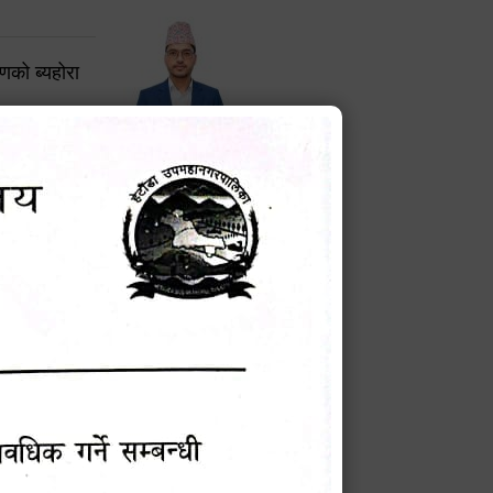
करणको ब्यहोरा
टेक बहादुर वली
प्रमुख प्रशासकीय अधिकृत
Phone: 9855010111
बन्धी सूचना !
चना
मेवारी
सविन न्यौपाने
प्रबक्ता, वडा १ नं. अध्यक्ष
Phone: ९८५५०६७३३७