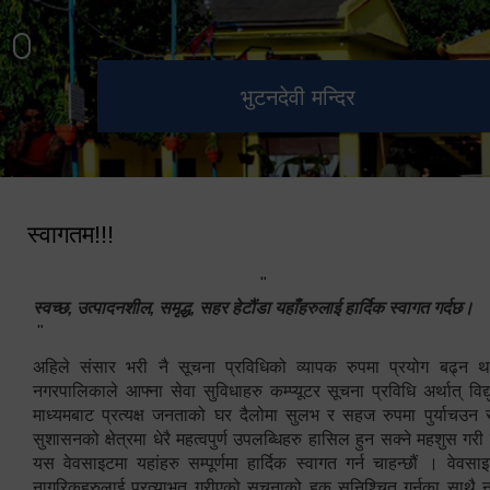
हेटौंडा उपमहानगरपालिका नगर
मनकामना डाँडाबाट देखिएको दृश्य
भुटनदेवी मन्दिर
स्मारक
कार्यपालिकाको कार्यालय
स्वागतम!!!
"
स्वच्छ, उत्पादनशील, समृद्ध, सहर हेटौंडा यहाँहरुलाई हार्दिक स्वागत गर्दछ।
"
अहिले संसार भरी नै सूचना प्रविधिको व्यापक रुपमा प्रयोग बढ्न थ
नगरपालिकाले आफ्ना सेवा सुविधाहरु कम्प्यूटर सूचना प्रविधि अर्थात् विद
माध्यमबाट प्रत्यक्ष जनताको घर दैलोमा सुलभ र सहज रुपमा पुर्याचउन
सुशासनको क्षेत्रमा धेरै महत्वपुर्ण उपलब्धिहरु हासिल हुन सक्ने महशुस गरी
यस वेवसाइटमा यहांहरु सम्पूर्णमा हार्दिक स्वागत गर्न चाहन्छौं । वेव
नागरिकहरुलाई प्रत्याभुत गरीएको सूचनाको हक सुनिश्चित गर्नुका साथै