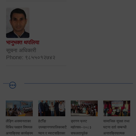
भानुभक्त थपलिया
सूचना अधिकारी
Phone: ९८५५०१२७४२
लैङ्गि असमानताका
हेटौँडा
ड्रागन फ्रुट
सामाजिक सुरक्षा तथा
विबिध पक्षहरु विषयक
उपमहानगरपालिकाबाटै
महोत्सव–२०८३
घटना दर्ता सम्बन्धी
अन्तक्रिया कार्यक्रम
प्यान र भ्याटसहितका
सफलतापूर्वक
अन्तरक्रियात्मक