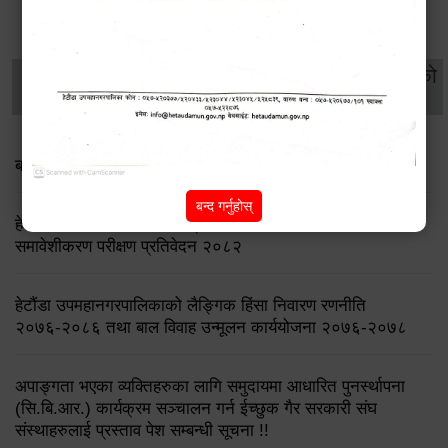
थप विवरणहरु
सामाजिक सुरक्षा तथा
महिला
सूचनाको
वातावरण
व्यक्तिगत घटना दर्ता
विकास
हक
बाल भेला तथा योजना तर्जुमा सम्बन्धी सूचना
बन्द गर्नुहोस्
हेटौंडा उपमहानगरपालिका: लैङ्गिक समानता तथा सामाजिक
समावेशीकरण परीक्षण प्रतिवेदन २०८२
हेटौंडा उपमहानगरपालिकाको लैङ्गिक हिंसा निवारण रणनीति
२०७६-२०८६ तथा बाल विवाह उन्मूलन कार्ययोजना २०७६-२०७८
अपाङ्गता भएका व्यक्तिहरुका लागि समुदायमा आधारित पुनर्स्थापना
(सि.बि.आर.) कार्यक्रम सञ्चालन गर्न ईच्छुक गैर सरकारी संघ
संस्थाहरुलाई प्रस्ताव पेश सम्बन्धी सूचना !!