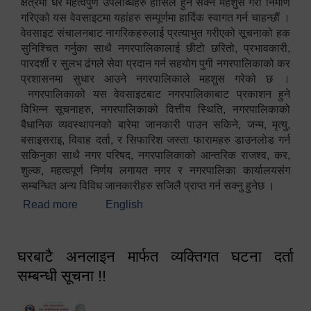
क्षेत्रमा धेरै महत्वपुर्ण उपलब्धिहरु हासिल हुन सक्ने महशुस गरी निर्माण
गरिएको यस वेवसाइटमा यहांहरु सम्पूर्णमा हार्दिक स्वागत गर्न चाहन्छौं ।
वेवसाइट संचालनबाट नागरिकहरुलाई प्रत्याभुत गरीएको सूचनाको हक
सुनिश्चित गर्नुका साथै नगरपालिकालाई छीटो छरितो, प्रभावकारी,
पारदर्शी र सुलभ ढंगले सेवा प्रदान गर्न सहयोग पुगी नगरपालिकाको कर
प्रशासनमा सुधार आउने नगरपालिकाले महशुस गरेको छ ।
नगरपालिकाको यस वेवसाइटबाट नगरपालिकाबाट प्रकाशन हुने
विभिन्न सूचनाहरु, नगरपालिकाको वित्तीय स्थिति, नगरपालिकाको
बैधानिक व्यवस्थापनको बारेमा जानकारी पाउन सकिने, जन्म, मृत्यु,
बसाइसराइ, विवाह दर्ता, र सिफारिश जस्ता फारामहरु डाउनलोड गर्न
सकिनुका साथै नगर परिषद, नगरपालिकाको आन्तरिक राजश्व, कर,
शुल्क, महत्वपूर्ण निर्णय लगायत नगर र नगरपालिका कार्यालयसंग
सम्बन्धित अन्य विविध जानकारीहरु सजिलै प्राप्त गर्न सक्नु हुनेछ ।
Read more
about स्वागतम!!!
English
घरबाटै अनलाइन मार्फत व्यक्तिगत घटना दर्ता
सम्बन्धी सूचना !!