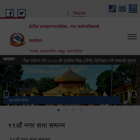
Skip to main content
English
Nepali
हेटौंडा उपमहानगरपालिका, नगर कार्यपालिकाको
कार्यालय
"स्वच्छ, उत्पादनशील, समृद्ध, सहर हेटौंडा"
समाचार
हेटौंडा पर्यटन वर्ष २०८३ को प्रतीक चिह्न (लोगो) डिजिाइन गर्ने सम्बन्धी सूचना
हेट
भुटनदेवी मन्दिर
स्मारक
मनकामना डाँडाबाट देखिएको दृश्य
हेटौंडा उपमहानगरपालिका नगर कार्यपालिकाको कार्यालय
१९औं नगर सभा सम्पन्न
१९औं नगर सभा सम्पन्न