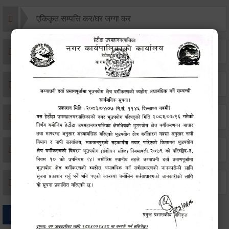
एकिकृत सम्पत्ति कर/घर जग्गा कर
विवाह दर्ता
सम्बन्ध विच्छेद दर्ता
बसाइ-सराई जाने/आउने दर्ता
मृत्यू दर्ता
जन्म दर्ता
अन्य