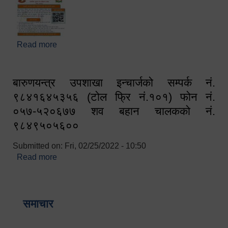
Read more
about घरबाटै अनलाइन मार्फत व्यक्तिगत घटना दर्ता सम्बन्धी
सूचना !!
बारुणयन्त्र उपशाखा इन्चार्जको सम्पर्क नं.
९८४१६४५३५६ (टोल फ्रि नं.१०१) फोन नं.
०५७-५२०६७७ शव बहान चालकको नं.
९८४९५०५६००
Submitted on:
Fri, 02/25/2022 - 10:50
Read more
about बारुणयन्त्र उपशाखा इन्चार्जको सम्पर्क नं.
९८४१६४५३५६ (टोल फ्रि नं.१०१) फोन नं. ०५७-५२०६७७
शव बहान चालकको नं. ९८४९५०५६००
समाचार