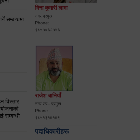
ूचना
मिना कुमारी लामा
नगर प्रमुख
ने सम्बन्धमा
Phone:
९८५५०३८५४३
राजेश बानियाँ
न विस्तार
नगर उप– प्रमुख
ियोजनाको
Phone:
ई सम्बन्धी
९८५१३१७१७९
पदाधिकारीहरू