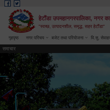
Skip to main content
हेटौंडा उपमहानगरपालिका, नगर कार
"स्वच्छ, उत्पादनशील, समृद्ध, सहर हेटौंडा"
गृहपृष्ठ
नगर परिचय
बजेट तथा परियोजना
वि.सु. सेवाह
समाचार