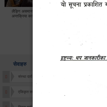
लैङ्गि असमानताका विबिध पक्षहरु विषयक
हेटौँडा उप
अन्तक्रिया कार्यक्रम
भ्याटसहितक
सेवाहरु
संस्था दर्ता सिफारिस
एकिकृत सम्पत्ति कर/घर जग्गा कर