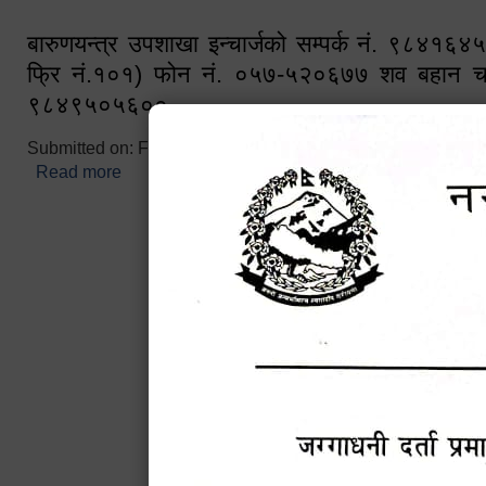
बारुणयन्त्र उपशाखा इन्चार्जको सम्पर्क नं. ९८४१६
फ्रि नं.१०१) फोन नं. ०५७-५२०६७७ शव बहान च
९८४९५०५६००
Submitted on:
Fri, 02/25/2022 - 10:50
Read more
about बारुणयन्त्र उपशाखा इन्चार्जको सम्पर्क नं. ९८४
नं.१०१) फोन नं. ०५७-५२०६७७ शव बहान चालकको नं. 