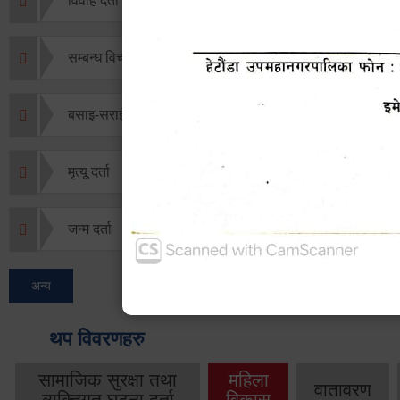
विवाह दर्ता
सम्बन्ध विच्छेद दर्ता
बसाइ-सराई जाने/आउने दर्ता
मृत्यू दर्ता
जन्म दर्ता
अन्य
थप विवरणहरु
सामाजिक सुरक्षा तथा
महिला
वातावरण
व्यक्तिगत घटना दर्ता
विकास