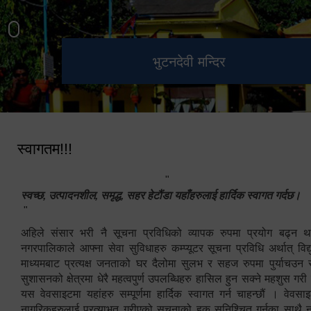
हेटौंडा उपमहानगरपालिका नगर
मनकामना डाँडाबाट देखिएको दृश्य
भुटनदेवी मन्दिर
स्मारक
कार्यपालिकाको कार्यालय
स्वागतम!!!
"
स्वच्छ, उत्पादनशील, समृद्ध, सहर हेटौंडा यहाँहरुलाई हार्दिक स्वागत गर्दछ।
"
अहिले संसार भरी नै सूचना प्रविधिको व्यापक रुपमा प्रयोग बढ्न थ
नगरपालिकाले आफ्ना सेवा सुविधाहरु कम्प्यूटर सूचना प्रविधि अर्थात् विद
माध्यमबाट प्रत्यक्ष जनताको घर दैलोमा सुलभ र सहज रुपमा पुर्याचउन
सुशासनको क्षेत्रमा धेरै महत्वपुर्ण उपलब्धिहरु हासिल हुन सक्ने महशुस गरी
यस वेवसाइटमा यहांहरु सम्पूर्णमा हार्दिक स्वागत गर्न चाहन्छौं । वेव
नागरिकहरुलाई प्रत्याभुत गरीएको सूचनाको हक सुनिश्चित गर्नुका साथै