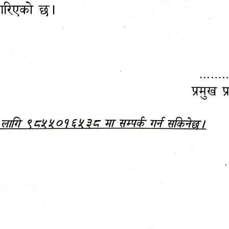
महानगरपालिकाबाटै प्यान र
ड्रागन फ्रुट महोत्सव–२०८३
ा कर सेवा सम्बन्धी सूचना
सफलतापूर्वक सम्पन्न!
जानकारी
बजेट,
आम्दानी र
दस्तावेज
खर्च
अध्ययन/ प्रतिवेदन
अनुसन्धान रिपोर्ट
-