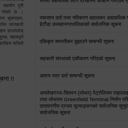
सरुवा सहमतिको लागि दरखास्त आव्हान गरिएको स
न सहयोग पुगी
स गरेको छ ।
व्यवसाय दर्ता तथा नविकरण बहालकर अद्यावधिक गर्
्न सूचनाहरु,
हेटौंडा उपमहानगरपालिकाको सार्वजनिक सूचना
ारेमा जानकारी
रामहरु डाउनलोड
क, महत्वपूर्ण
एकिकृत सम्पत्तीकर बुझाउने सम्बन्धी सूचना
कारीहरु सजिलै
सहकारी संस्थाको एकीकरण गरिएको सूचना
आशय पत्र दर्ता सम्बन्धी सूचना
ूचना !!
अमलेखगञ्ज-चितवन (लोथर) पेट्रोलियम पाइपलाइ
तथा लोथरमा Greenfield Terminal निर्माण पर
वातावरणीय प्रभाव मूल्याङ्कनको सार्वजनिक सुनुवा
सार्वजनिक सूचना
 सूचना !!