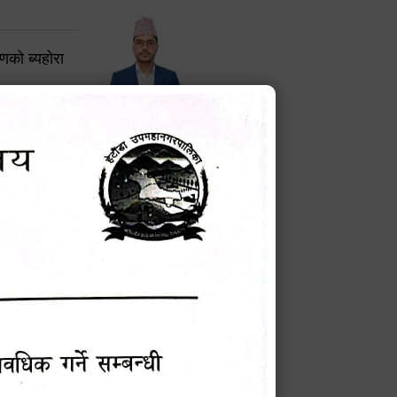
करणको ब्यहोरा
टेक बहादुर वली
प्रमुख प्रशासकीय अधिकृत
Phone: 9855010111
बन्धी सूचना !
चना
मेवारी
सविन न्यौपाने
प्रबक्ता, वडा १ नं. अध्यक्ष
Phone: ९८५५०६७३३७