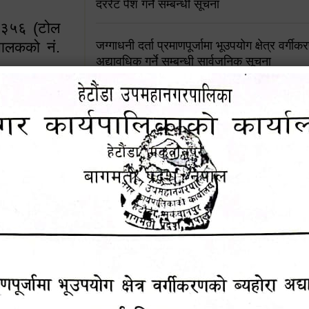
दररेट पेश गर्ने सम्बन्धी सूचना
४५३५६ (टोल
ालकको नं.
जग्गाधनी दर्ता प्रमाणपूर्जामा भूउपयोग क्षेत्र वर्गी
अद्यावधिक गर्ने सम्बन्धी सार्वजनिक सूचना
आशय पत्र दर्ता सम्बन्धी सूचना
१६४५३५६ (टोल फ्रि
९८४९५०५६००
शिक्षक सरुवा सहमतिका लागि दरखास्त आव्हान सम्
हेटौंडा उपमहानगरपालिकाको सूची दर्ता सम्बन्धी सू
चुरियामाई सुरुङको संरक्षण तथा व्यवस्थापनको जिम्
समितिलाई हस्तान्तरण
पोषाक र परिचयपत्र अनिवार्य लगाउने सम्बन्धमा ।