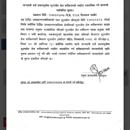
मृत्यू दर्ता
जन्म दर्ता
अन्य
थप विवरणहरु
सामाजिक सुरक्षा तथा
महिला
सूचनाको
वातावरण
व्यक्तिगत घटना दर्ता
विकास
हक
विशेष विवरणहरु
प्रेस नोट