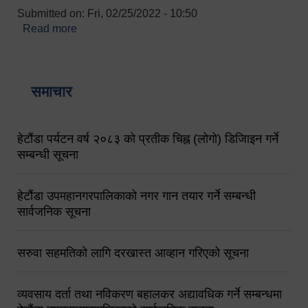
Submitted on:
Fri, 02/25/2022 - 10:50
Read more
about बारुणयन्त्र उपशाखा इन्चार्जको सम्पर्क नं.
९८४१६४५३५६ (टोल फ्रि नं.१०१) फोन नं. ०५७-५२०६७७
शव बहान चालकको नं. ९८४९५०५६००
समाचार
हेटौंडा पर्यटन वर्ष २०८३ को प्रतीक चिह्न (लोगो) डिजिाइन गर्ने
सम्बन्धी सूचना
हेटौंडा उपमहानगरपालिकाको नगर गान तयार गर्ने सम्बन्धी
सार्वजनिक सूचना
सरुवा सहमतिको लागि दरखास्त आव्हान गरिएको सूचना
व्यवसाय दर्ता तथा नविकरण बहालकर अद्यावधिक गर्ने सम्बन्धमा