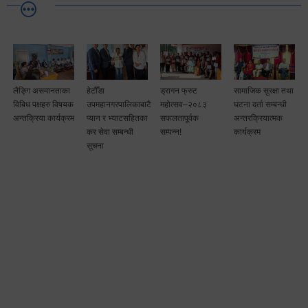
लैङ्गि असमानताका
हेटौँडा
ड्रागन फ्रुट
सामाजिक सुरक्षा तथा
विबिध पक्षहरु विषयक
उपमहानगरपालिकाबाटै
महोत्सव–२०८३
घटना दर्ता सम्बन्धी
अन्तक्रिया कार्यक्रम
प्यान र भ्याटसहितका
सफलतापूर्वक
अन्तरक्रियात्मक
कर सेवा सम्बन्धी
सम्पन्न!
कार्यक्रम
सूचना