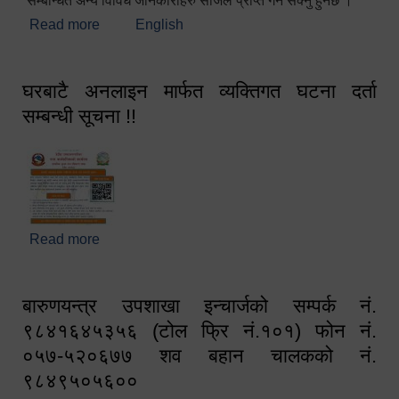
सम्बन्धित अन्य विविध जानकारीहरु सजिलै प्राप्त गर्न सक्नु हुनेछ ।
Read more
about स्वागतम!!!
English
घरबाटै अनलाइन मार्फत व्यक्तिगत घटना दर्ता
सम्बन्धी सूचना !!
Read more
about घरबाटै अनलाइन मार्फत व्यक्तिगत घटना दर्ता सम्बन्धी
सूचना !!
बारुणयन्त्र उपशाखा इन्चार्जको सम्पर्क नं.
९८४१६४५३५६ (टोल फ्रि नं.१०१) फोन नं.
०५७-५२०६७७ शव बहान चालकको नं.
९८४९५०५६००