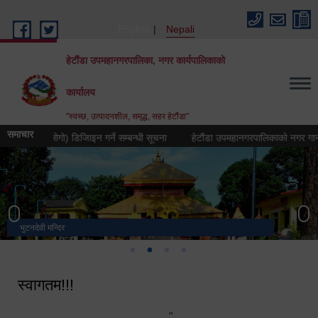
Skip to main content
English
Nepali
हेटौंडा उपमहानगरपालिका, नगर कार्यपालिकाको
कार्यालय
"स्वच्छ, उत्पादनशील, समृद्ध, सहर हेटौंडा"
समाचार
चिह्न (लोगो) डिजिाइन गर्ने सम्बन्धी सूचना
हेटौंडा उपमहानगरपालिकाको नगर गान तयार गर
भुटनदेवी मन्दिर
स्मारक
मनकामना डाँडाबाट देखिएको दृश्य
हेटौंडा उपमहानगरपालिका नगर कार्यपालिकाको कार्यालय
स्वागतम!!!
"