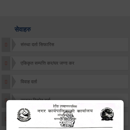
सेवाहरु
संस्था दर्ता सिफारिस
एकिकृत सम्पत्ति कर/घर जग्गा कर
विवाह दर्ता
सम्बन्ध विच्छेद दर्ता
बसाइ-सराई जाने/आउने दर्ता