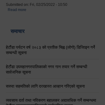
Submitted on:
Fri, 02/25/2022 - 10:50
Read more
about बारुणयन्त्र उपशाखा इन्चार्जको सम्पर्क नं.
९८४१६४५३५६ (टोल फ्रि नं.१०१) फोन नं. ०५७-५२०६७७
शव बहान चालकको नं. ९८४९५०५६००
समाचार
हेटौंडा पर्यटन वर्ष २०८३ को प्रतीक चिह्न (लोगो) डिजिाइन गर्ने
सम्बन्धी सूचना
हेटौंडा उपमहानगरपालिकाको नगर गान तयार गर्ने सम्बन्धी
सार्वजनिक सूचना
सरुवा सहमतिको लागि दरखास्त आव्हान गरिएको सूचना
व्यवसाय दर्ता तथा नविकरण बहालकर अद्यावधिक गर्ने सम्बन्धमा