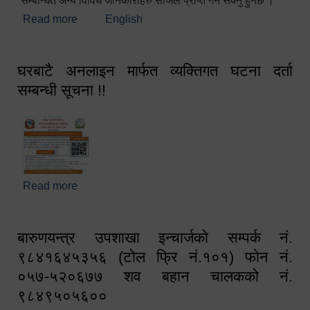
सम्बन्धित अन्य विविध जानकारीहरु सजिलै प्राप्त गर्न सक्नु हुनेछ ।
Read more
about स्वागतम!!!
English
घरबाटै अनलाइन मार्फत व्यक्तिगत घटना दर्ता
सम्बन्धी सूचना !!
Read more
about घरबाटै अनलाइन मार्फत व्यक्तिगत घटना दर्ता सम्बन्धी
सूचना !!
बारुणयन्त्र उपशाखा इन्चार्जको सम्पर्क नं.
९८४१६४५३५६ (टोल फ्रि नं.१०१) फोन नं.
०५७-५२०६७७ शव बहान चालकको नं.
९८४९५०५६००