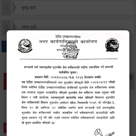
मृत्यू दर्ता
जन्म दर्ता
अन्य
थप विवरणहरु
सामाजिक सुरक्षा तथा
महिला
सूचनाको
वातावरण
व्यक्तिगत घटना दर्ता
विकास
हक
विशेष विवरणहरु
प्रेस नोट