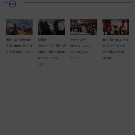
लैङ्गि असमानताका
हेटौँडा
ड्रागन फ्रुट
सामाजिक सुरक्षा तथा
विबिध पक्षहरु विषयक
उपमहानगरपालिकाबाटै
महोत्सव–२०८३
घटना दर्ता सम्बन्धी
अन्तक्रिया कार्यक्रम
प्यान र भ्याटसहितका
सफलतापूर्वक
अन्तरक्रियात्मक
कर सेवा सम्बन्धी
सम्पन्न!
कार्यक्रम
सूचना