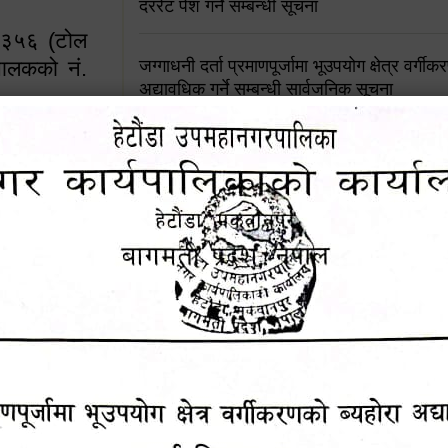
दररेट पेश गर्ने सम्बन्धी सूचना
४५३५६ (टोल
ालकको नं.
जग्गाधनी दर्ता प्रमाणपूर्जामा भूउपयोग क्षेत्र वर्गी
अद्यावधिक गर्ने सम्बन्धी सार्वजनिक सूचना
आशय पत्र दर्ता सम्बन्धी सूचना
१६४५३५६ (टोल फ्रि
९८४९५०५६००
शिक्षक सरुवा सहमतिका लागि दरखास्त आव्हान सम्
हेटौंडा उपमहानगरपालिकाको सूची दर्ता सम्बन्धी सू
चुरियामाई सुरुङको संरक्षण तथा व्यवस्थापनको जिम्
समितिलाई हस्तान्तरण
पोषाक र परिचयपत्र अनिवार्य लगाउने सम्बन्धमा ।