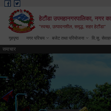
Skip to main content
हेटौंडा उपमहानगरपालिका, नगर कार
"स्वच्छ, उत्पादनशील, समृद्ध, सहर हेटौंडा"
गृहपृष्ठ
नगर परिचय
बजेट तथा परियोजना
वि.सु. सेवाह
समाचार