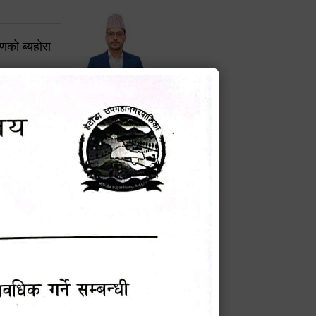
करणको ब्यहोरा
टेक बहादुर वली
प्रमुख प्रशासकीय अधिकृत
Phone: 9855010111
बन्धी सूचना !
चना
मेवारी
सविन न्यौपाने
प्रबक्ता, वडा १ नं. अध्यक्ष
Phone: ९८५५०६७३३७