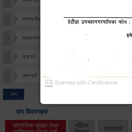
विवाह दर्ता
सम्बन्ध विच्छेद दर्ता
बसाइ-सराई जाने/आउने दर्ता
मृत्यू दर्ता
जन्म दर्ता
अन्य
थप विवरणहरु
सामाजिक सुरक्षा तथा
महिला
वातावरण
व्यक्तिगत घटना दर्ता
विकास