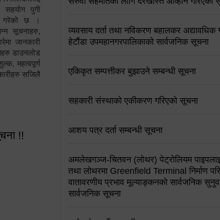
सरुवा सहमतिको लागि दरखास्त आव्हान गरिएको स
न सहयोग पुगी
स गरेको छ ।
व्यवसाय दर्ता तथा नविकरण बहालकर अद्यावधिक गर्
्न सूचनाहरु,
हेटौंडा उपमहानगरपालिकाको सार्वजनिक सूचना
ारेमा जानकारी
रामहरु डाउनलोड
क, महत्वपूर्ण
एकिकृत सम्पत्तीकर बुझाउने सम्बन्धी सूचना
कारीहरु सजिलै
सहकारी संस्थाको एकीकरण गरिएको सूचना
आशय पत्र दर्ता सम्बन्धी सूचना
ूचना !!
अमलेखगञ्ज-चितवन (लोथर) पेट्रोलियम पाइपलाइ
तथा लोथरमा Greenfield Terminal निर्माण पर
वातावरणीय प्रभाव मूल्याङ्कनको सार्वजनिक सुनुवा
सार्वजनिक सूचना
 सूचना !!