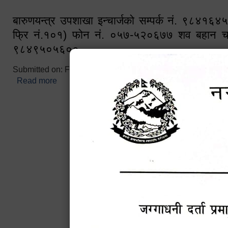
बारुणयन्त्र उपशाखा इन्चार्जको सम्पर्क नं. ९८४१६
फ्रि नं.१०१) फोन नं. ०५७-५२०६७७ शव बहान च
९८४९५०५६००
Submitted on:
Fri, 02/25/2022 - 10:50
Read more
about बारुणयन्त्र उपशाखा इन्चार्जको सम्पर्क नं. ९८४
नं.१०१) फोन नं. ०५७-५२०६७७ शव बहान चालकको नं. 