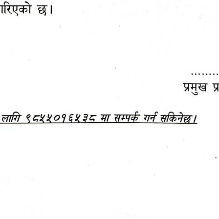
महानगरपालिकाबाटै प्यान र
ड्रागन फ्रुट महोत्सव–२०८३
ा कर सेवा सम्बन्धी सूचना
सफलतापूर्वक सम्पन्न!
जानकारी
बजेट,
आम्दानी र
दस्तावेज
खर्च
अध्ययन/ प्रतिवेदन
अनुसन्धान रिपोर्ट
-