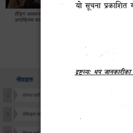
लैङ्गि असमानताका विबिध पक्षहरु विषयक
हेटौँडा उप
अन्तक्रिया कार्यक्रम
भ्याटसहितक
सेवाहरु
संस्था दर्ता सिफारिस
एकिकृत सम्पत्ति कर/घर जग्गा कर