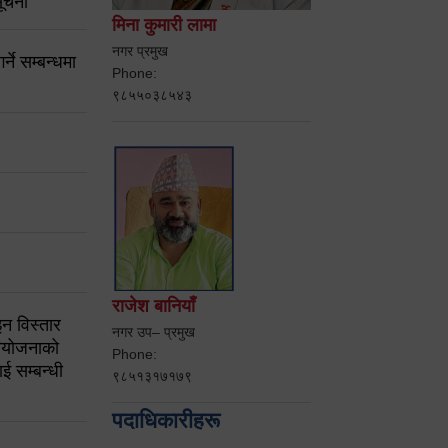
ूचना
मिना कुमारी लामा
नगर प्रमुख
ने सम्बन्धमा
Phone:
९८५५०३८५४३
राजेश बानियाँ
न विस्तार
नगर उप– प्रमुख
ियोजनाको
Phone:
ई सम्बन्धी
९८५१३१७१७९
पदाधिकारीहरू