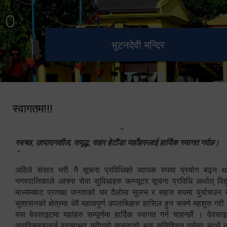
हेटौंडा उपमहानगरपालिका नगर
मनकामना डाँडाबाट देखिएको दृश्य
भुटनदेवी मन्दिर
स्मारक
कार्यपालिकाको कार्यालय
स्वागतम!!!
"
स्वच्छ, उत्पादनशील, समृद्ध, सहर हेटौंडा यहाँहरुलाई हार्दिक स्वागत गर्दछ।
"
अहिले संसार भरी नै सूचना प्रविधिको व्यापक रुपमा प्रयोग बढ्न थ
नगरपालिकाले आफ्ना सेवा सुविधाहरु कम्प्यूटर सूचना प्रविधि अर्थात् विद
माध्यमबाट प्रत्यक्ष जनताको घर दैलोमा सुलभ र सहज रुपमा पुर्याचउन
सुशासनको क्षेत्रमा धेरै महत्वपुर्ण उपलब्धिहरु हासिल हुन सक्ने महशुस गरी
यस वेवसाइटमा यहांहरु सम्पूर्णमा हार्दिक स्वागत गर्न चाहन्छौं । वेव
नागरिकहरुलाई प्रत्याभुत गरीएको सूचनाको हक सुनिश्चित गर्नुका साथै