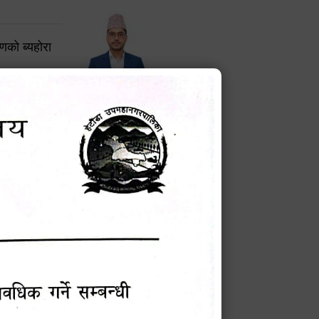
करणको ब्यहोरा
टेक बहादुर वली
प्रमुख प्रशासकीय अधिकृत
Phone: 9855010111
बन्धी सूचना !
चना
मेवारी
सविन न्यौपाने
प्रबक्ता, वडा १ नं. अध्यक्ष
Phone: ९८५५०६७३३७