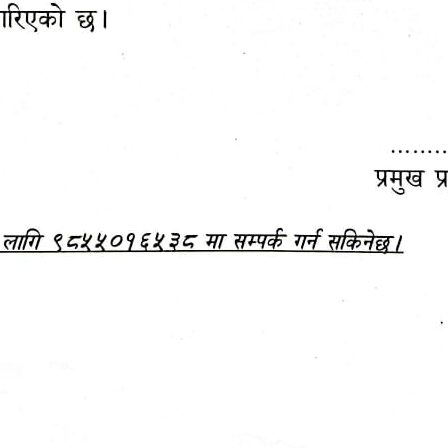
महानगरपालिकाबाटै प्यान र
ड्रागन फ्रुट महोत्सव–२०८३
ा कर सेवा सम्बन्धी सूचना
सफलतापूर्वक सम्पन्न!
जानकारी
बजेट,
आम्दानी र
दस्तावेज
खर्च
अध्ययन/ प्रतिवेदन
अनुसन्धान रिपोर्ट
-