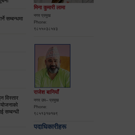
ूचना
मिना कुमारी लामा
नगर प्रमुख
ने सम्बन्धमा
Phone:
९८५५०३८५४३
राजेश बानियाँ
न विस्तार
नगर उप– प्रमुख
ियोजनाको
Phone:
ई सम्बन्धी
९८५१३१७१७९
पदाधिकारीहरू