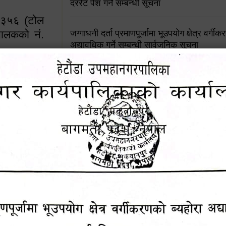
दररेट पेश गर्ने सम्बन्धी सूचना
४५३५६ (टोल
ालकको नं.
जग्गाधनी दर्ता प्रमाणपूर्जामा भूउपयोग क्षेत्र वर्गी
अद्यावधिक गर्ने सम्बन्धी सार्वजनिक सूचना
आशय पत्र दर्ता सम्बन्धी सूचना
१६४५३५६ (टोल फ्रि
९८४९५०५६००
शिक्षक सरुवा सहमतिका लागि दरखास्त आव्हान सम्
हेटौंडा उपमहानगरपालिकाको सूची दर्ता सम्बन्धी सू
चुरियामाई सुरुङको संरक्षण तथा व्यवस्थापनको जिम्
समितिलाई हस्तान्तरण
पोषाक र परिचयपत्र अनिवार्य लगाउने सम्बन्धमा ।