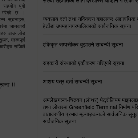
सरुवा सहमतिको लागि दरखास्त आव्हान गरिएको स
न सहयोग पुगी
स गरेको छ ।
व्यवसाय दर्ता तथा नविकरण बहालकर अद्यावधिक गर्
्न सूचनाहरु,
हेटौंडा उपमहानगरपालिकाको सार्वजनिक सूचना
ारेमा जानकारी
रामहरु डाउनलोड
क, महत्वपूर्ण
एकिकृत सम्पत्तीकर बुझाउने सम्बन्धी सूचना
कारीहरु सजिलै
सहकारी संस्थाको एकीकरण गरिएको सूचना
आशय पत्र दर्ता सम्बन्धी सूचना
ूचना !!
अमलेखगञ्ज-चितवन (लोथर) पेट्रोलियम पाइपलाइ
तथा लोथरमा Greenfield Terminal निर्माण पर
वातावरणीय प्रभाव मूल्याङ्कनको सार्वजनिक सुनुवा
सार्वजनिक सूचना
 सूचना !!