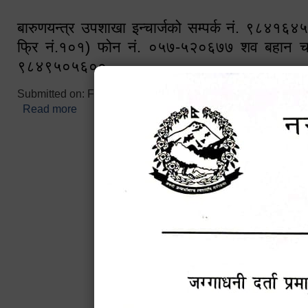
बारुणयन्त्र उपशाखा इन्चार्जको सम्पर्क नं. ९८४१६
फ्रि नं.१०१) फोन नं. ०५७-५२०६७७ शव बहान च
९८४९५०५६००
Submitted on:
Fri, 02/25/2022 - 10:50
Read more
about बारुणयन्त्र उपशाखा इन्चार्जको सम्पर्क नं. ९८४
नं.१०१) फोन नं. ०५७-५२०६७७ शव बहान चालकको नं. 