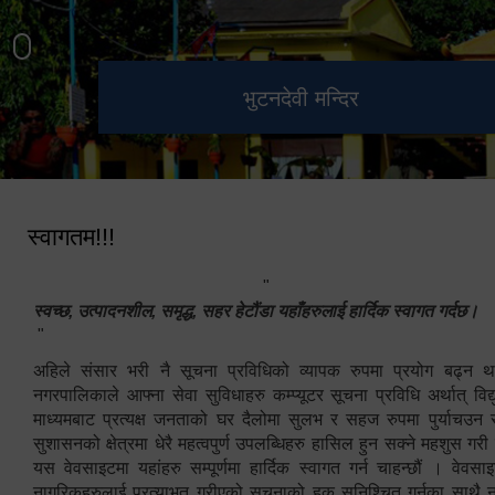
हेटौंडा उपमहानगरपालिका नगर
मनकामना डाँडाबाट देखिएको दृश्य
भुटनदेवी मन्दिर
स्मारक
कार्यपालिकाको कार्यालय
स्वागतम!!!
"
स्वच्छ, उत्पादनशील, समृद्ध, सहर हेटौंडा यहाँहरुलाई हार्दिक स्वागत गर्दछ।
"
अहिले संसार भरी नै सूचना प्रविधिको व्यापक रुपमा प्रयोग बढ्न थ
नगरपालिकाले आफ्ना सेवा सुविधाहरु कम्प्यूटर सूचना प्रविधि अर्थात् विद
माध्यमबाट प्रत्यक्ष जनताको घर दैलोमा सुलभ र सहज रुपमा पुर्याचउन
सुशासनको क्षेत्रमा धेरै महत्वपुर्ण उपलब्धिहरु हासिल हुन सक्ने महशुस गरी
यस वेवसाइटमा यहांहरु सम्पूर्णमा हार्दिक स्वागत गर्न चाहन्छौं । वेव
नागरिकहरुलाई प्रत्याभुत गरीएको सूचनाको हक सुनिश्चित गर्नुका साथै