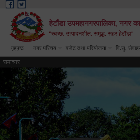
Skip to main content
हेटौंडा उपमहानगरपालिका, नगर कार
"स्वच्छ, उत्पादनशील, समृद्ध, सहर हेटौंडा"
गृहपृष्ठ
नगर परिचय
बजेट तथा परियोजना
वि.सु. सेवाह
समाचार