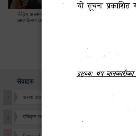
लैङ्गि असमानताका विबिध पक्षहरु विषयक
हेटौँडा उप
अन्तक्रिया कार्यक्रम
भ्याटसहितक
सेवाहरु
संस्था दर्ता सिफारिस
एकिकृत सम्पत्ति कर/घर जग्गा कर