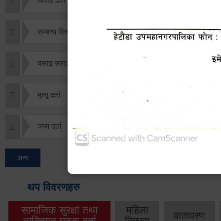
विवाह दर्ता
सम्बन्ध विच्छेद दर्ता
बसाइ-सराई जाने/आउने दर्ता
मृत्यू दर्ता
जन्म दर्ता
अन्य
थप विवरणहरु
सामाजिक सुरक्षा तथा
महिला
वातावरण
व्यक्तिगत घटना दर्ता
विकास