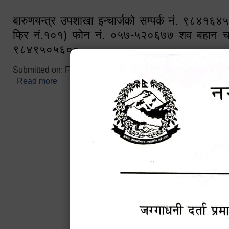
बारुणयन्त्र उपशाखा इन्चार्जको सम्पर्क नं. ९८४१६
फ्रि नं.१०१) फोन नं. ०५७-५२०६७७ शव बहान च
९८४९५०५६००
Submitted on:
Fri, 02/25/2022 - 10:50
Read more
about बारुणयन्त्र उपशाखा इन्चार्जको सम्पर्क नं. ९८४
नं.१०१) फोन नं. ०५७-५२०६७७ शव बहान चालकको नं. 