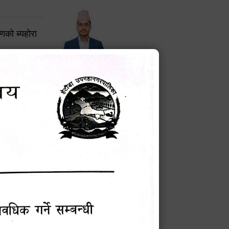
करणको ब्यहोरा
टेक बहादुर वली
प्रमुख प्रशासकीय अधिकृत
Phone: 9855010111
बन्धी सूचना !
चना
मेवारी
सविन न्यौपाने
प्रबक्ता, वडा १ नं. अध्यक्ष
Phone: ९८५५०६७३३७