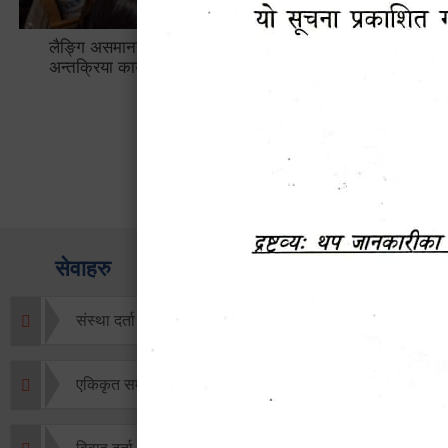
लैङ्गि असमानताका विबिध पक्षहरु विषयक
हेटौँडा उप
अन्तक्रिया कार्यक्रम
भ्याटसहितक
सेवाहरु
संस्था दर्ता सिफारिस
एकिकृत सम्पत्ति कर/घर जग्गा कर