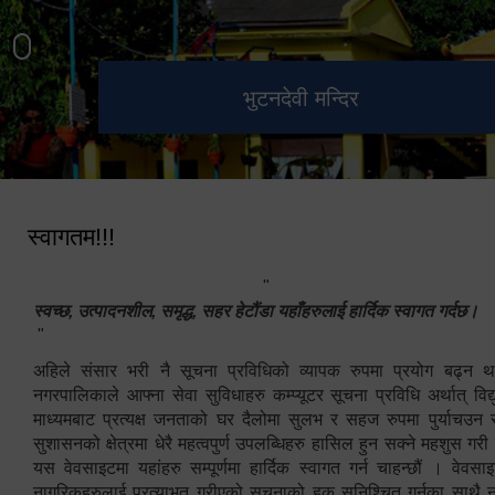
हेटौंडा उपमहानगरपालिका नगर
मनकामना डाँडाबाट देखिएको दृश्य
भुटनदेवी मन्दिर
स्मारक
कार्यपालिकाको कार्यालय
स्वागतम!!!
"
स्वच्छ, उत्पादनशील, समृद्ध, सहर हेटौंडा यहाँहरुलाई हार्दिक स्वागत गर्दछ।
"
अहिले संसार भरी नै सूचना प्रविधिको व्यापक रुपमा प्रयोग बढ्न थ
नगरपालिकाले आफ्ना सेवा सुविधाहरु कम्प्यूटर सूचना प्रविधि अर्थात् विद
माध्यमबाट प्रत्यक्ष जनताको घर दैलोमा सुलभ र सहज रुपमा पुर्याचउन
सुशासनको क्षेत्रमा धेरै महत्वपुर्ण उपलब्धिहरु हासिल हुन सक्ने महशुस गरी
यस वेवसाइटमा यहांहरु सम्पूर्णमा हार्दिक स्वागत गर्न चाहन्छौं । वेव
नागरिकहरुलाई प्रत्याभुत गरीएको सूचनाको हक सुनिश्चित गर्नुका साथै