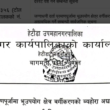
दररेट पेश गर्ने सम्बन्धी सूचना
४५३५६ (टोल
ालकको नं.
जग्गाधनी दर्ता प्रमाणपूर्जामा भूउपयोग क्षेत्र वर्गी
अद्यावधिक गर्ने सम्बन्धी सार्वजनिक सूचना
आशय पत्र दर्ता सम्बन्धी सूचना
१६४५३५६ (टोल फ्रि
९८४९५०५६००
शिक्षक सरुवा सहमतिका लागि दरखास्त आव्हान सम्
हेटौंडा उपमहानगरपालिकाको सूची दर्ता सम्बन्धी सू
चुरियामाई सुरुङको संरक्षण तथा व्यवस्थापनको जिम्
समितिलाई हस्तान्तरण
पोषाक र परिचयपत्र अनिवार्य लगाउने सम्बन्धमा ।