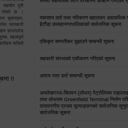
सरुवा सहमतिको लागि दरखास्त आव्हान गरिएको स
न सहयोग पुगी
स गरेको छ ।
व्यवसाय दर्ता तथा नविकरण बहालकर अद्यावधिक गर्
्न सूचनाहरु,
हेटौंडा उपमहानगरपालिकाको सार्वजनिक सूचना
ारेमा जानकारी
रामहरु डाउनलोड
क, महत्वपूर्ण
एकिकृत सम्पत्तीकर बुझाउने सम्बन्धी सूचना
कारीहरु सजिलै
सहकारी संस्थाको एकीकरण गरिएको सूचना
आशय पत्र दर्ता सम्बन्धी सूचना
ूचना !!
अमलेखगञ्ज-चितवन (लोथर) पेट्रोलियम पाइपलाइ
तथा लोथरमा Greenfield Terminal निर्माण पर
वातावरणीय प्रभाव मूल्याङ्कनको सार्वजनिक सुनुवा
सार्वजनिक सूचना
 सूचना !!