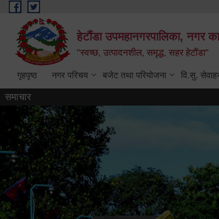
Skip to main content
हेटौंडा उपमहानगरपालिका, नगर कार
"स्वच्छ, उत्पादनशील, समृद्ध, सहर हेटौंडा"
गृहपृष्ठ
नगर परिचय
बजेट तथा परियोजना
वि.सु. सेवाह
समाचार