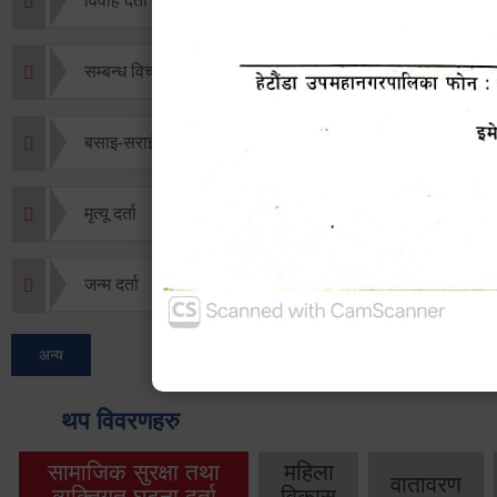
विवाह दर्ता
सम्बन्ध विच्छेद दर्ता
बसाइ-सराई जाने/आउने दर्ता
मृत्यू दर्ता
जन्म दर्ता
अन्य
थप विवरणहरु
सामाजिक सुरक्षा तथा
महिला
वातावरण
व्यक्तिगत घटना दर्ता
विकास