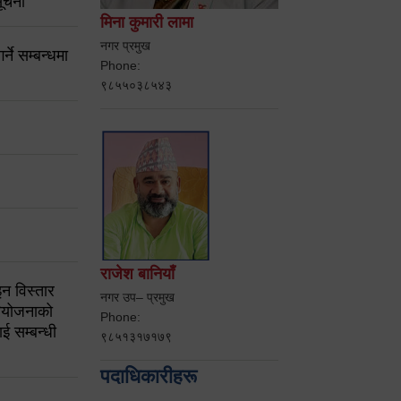
ूचना
मिना कुमारी लामा
नगर प्रमुख
ने सम्बन्धमा
Phone:
९८५५०३८५४३
राजेश बानियाँ
न विस्तार
नगर उप– प्रमुख
ियोजनाको
Phone:
ई सम्बन्धी
९८५१३१७१७९
पदाधिकारीहरू