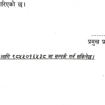
महानगरपालिकाबाटै प्यान र
ड्रागन फ्रुट महोत्सव–२०८३
ा कर सेवा सम्बन्धी सूचना
सफलतापूर्वक सम्पन्न!
जानकारी
बजेट,
आम्दानी र
दस्तावेज
खर्च
अध्ययन/ प्रतिवेदन
अनुसन्धान रिपोर्ट
-