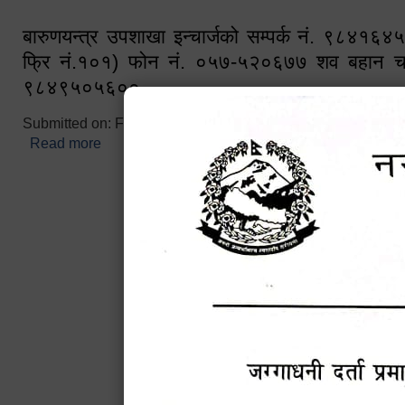
बारुणयन्त्र उपशाखा इन्चार्जको सम्पर्क नं. ९८४१६
फ्रि नं.१०१) फोन नं. ०५७-५२०६७७ शव बहान च
९८४९५०५६००
Submitted on:
Fri, 02/25/2022 - 10:50
Read more
about बारुणयन्त्र उपशाखा इन्चार्जको सम्पर्क नं. ९८४
नं.१०१) फोन नं. ०५७-५२०६७७ शव बहान चालकको नं. 