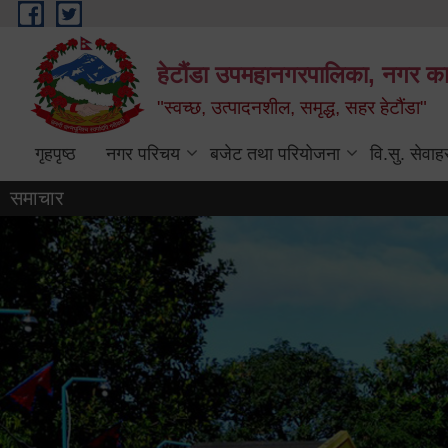
Skip to main content
हेटौंडा उपमहानगरपालिका, नगर कार
"स्वच्छ, उत्पादनशील, समृद्ध, सहर हेटौंडा"
गृहपृष्ठ
नगर परिचय
बजेट तथा परियोजना
वि.सु. सेवाह
समाचार