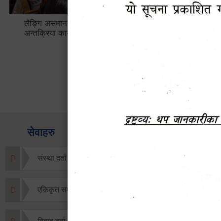
लैङ्गि असमानताका विबिध पक्षहरु विषयक
हेटौँडा उप
अन्तक्रिया कार्यक्रम
भ्याटसहितक
सेवाहरु
संस्था दर्ता सिफारिस
एकिकृत सम्पत्ति कर/घर जग्गा कर