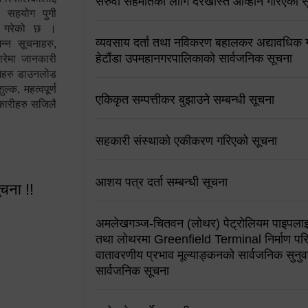
सरुवा सहमतिको लागि दरखास्त आव्हान गरिएको स
न सहयोग पुगी
स गरेको छ ।
व्यवसाय दर्ता तथा नविकरण बहालकर अद्यावधिक गर्
्न सूचनाहरु,
हेटौंडा उपमहानगरपालिकाको सार्वजनिक सूचना
ारेमा जानकारी
रामहरु डाउनलोड
क, महत्वपूर्ण
एकिकृत सम्पत्तीकर बुझाउने सम्बन्धी सूचना
कारीहरु सजिलै
सहकारी संस्थाको एकीकरण गरिएको सूचना
आशय पत्र दर्ता सम्बन्धी सूचना
ूचना !!
अमलेखगञ्ज-चितवन (लोथर) पेट्रोलियम पाइपलाइ
तथा लोथरमा Greenfield Terminal निर्माण पर
वातावरणीय प्रभाव मूल्याङ्कनको सार्वजनिक सुनुवा
सार्वजनिक सूचना
 सूचना !!