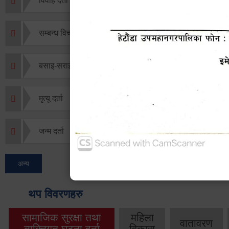
विवाह दर्ता
सम्बन्ध विच्छेद दर्ता
बसाइ-सराई जाने/आउने दर्ता
मृत्यू दर्ता
जन्म दर्ता
अन्य
थप विवरणहरु
सामाजिक सुरक्षा तथा
महिला
वातावरण
व्यक्तिगत घटना दर्ता
विकास