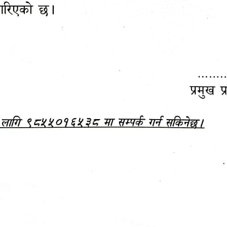
महानगरपालिकाबाटै प्यान र
ड्रागन फ्रुट महोत्सव–२०८३
ा कर सेवा सम्बन्धी सूचना
सफलतापूर्वक सम्पन्न!
जानकारी
बजेट,
आम्दानी र
दस्तावेज
खर्च
अध्ययन/ प्रतिवेदन
अनुसन्धान रिपोर्ट
-