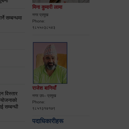
ूचना
मिना कुमारी लामा
नगर प्रमुख
ने सम्बन्धमा
Phone:
९८५५०३८५४३
राजेश बानियाँ
न विस्तार
नगर उप– प्रमुख
ियोजनाको
Phone:
ई सम्बन्धी
९८५१३१७१७९
पदाधिकारीहरू