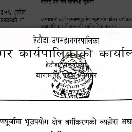
दररेट पेश गर्ने सम्बन्धी सूचना
४५३५६ (टोल
ालकको नं.
जग्गाधनी दर्ता प्रमाणपूर्जामा भूउपयोग क्षेत्र वर्गी
अद्यावधिक गर्ने सम्बन्धी सार्वजनिक सूचना
आशय पत्र दर्ता सम्बन्धी सूचना
१६४५३५६ (टोल फ्रि
९८४९५०५६००
शिक्षक सरुवा सहमतिका लागि दरखास्त आव्हान सम्
हेटौंडा उपमहानगरपालिकाको सूची दर्ता सम्बन्धी सू
चुरियामाई सुरुङको संरक्षण तथा व्यवस्थापनको जिम्
समितिलाई हस्तान्तरण
पोषाक र परिचयपत्र अनिवार्य लगाउने सम्बन्धमा ।