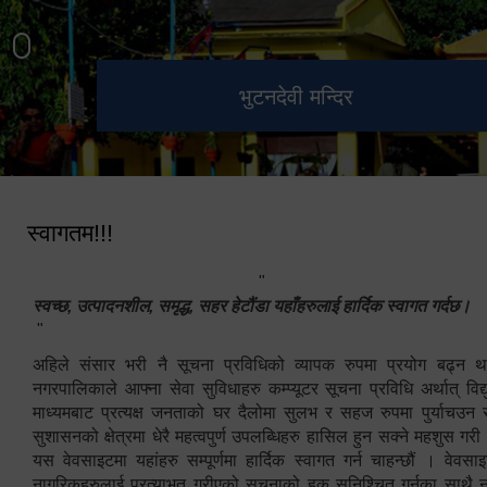
हेटौंडा उपमहानगरपालिका नगर
मनकामना डाँडाबाट देखिएको दृश्य
भुटनदेवी मन्दिर
स्मारक
कार्यपालिकाको कार्यालय
स्वागतम!!!
"
स्वच्छ, उत्पादनशील, समृद्ध, सहर हेटौंडा यहाँहरुलाई हार्दिक स्वागत गर्दछ।
"
अहिले संसार भरी नै सूचना प्रविधिको व्यापक रुपमा प्रयोग बढ्न थ
नगरपालिकाले आफ्ना सेवा सुविधाहरु कम्प्यूटर सूचना प्रविधि अर्थात् विद
माध्यमबाट प्रत्यक्ष जनताको घर दैलोमा सुलभ र सहज रुपमा पुर्याचउन
सुशासनको क्षेत्रमा धेरै महत्वपुर्ण उपलब्धिहरु हासिल हुन सक्ने महशुस गरी
यस वेवसाइटमा यहांहरु सम्पूर्णमा हार्दिक स्वागत गर्न चाहन्छौं । वेव
नागरिकहरुलाई प्रत्याभुत गरीएको सूचनाको हक सुनिश्चित गर्नुका साथै