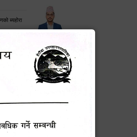
करणको ब्यहोरा
टेक बहादुर वली
प्रमुख प्रशासकीय अधिकृत
Phone: 9855010111
बन्धी सूचना !
चना
मेवारी
सविन न्यौपाने
प्रबक्ता, वडा १ नं. अध्यक्ष
Phone: ९८५५०६७३३७