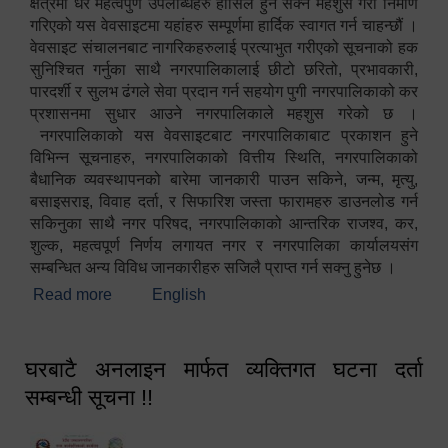
क्षेत्रमा धेरै महत्वपुर्ण उपलब्धिहरु हासिल हुन सक्ने महशुस गरी निर्माण
गरिएको यस वेवसाइटमा यहांहरु सम्पूर्णमा हार्दिक स्वागत गर्न चाहन्छौं ।
वेवसाइट संचालनबाट नागरिकहरुलाई प्रत्याभुत गरीएको सूचनाको हक
सुनिश्चित गर्नुका साथै नगरपालिकालाई छीटो छरितो, प्रभावकारी,
पारदर्शी र सुलभ ढंगले सेवा प्रदान गर्न सहयोग पुगी नगरपालिकाको कर
प्रशासनमा सुधार आउने नगरपालिकाले महशुस गरेको छ ।
नगरपालिकाको यस वेवसाइटबाट नगरपालिकाबाट प्रकाशन हुने
विभिन्न सूचनाहरु, नगरपालिकाको वित्तीय स्थिति, नगरपालिकाको
बैधानिक व्यवस्थापनको बारेमा जानकारी पाउन सकिने, जन्म, मृत्यु,
बसाइसराइ, विवाह दर्ता, र सिफारिश जस्ता फारामहरु डाउनलोड गर्न
सकिनुका साथै नगर परिषद, नगरपालिकाको आन्तरिक राजश्व, कर,
शुल्क, महत्वपूर्ण निर्णय लगायत नगर र नगरपालिका कार्यालयसंग
सम्बन्धित अन्य विविध जानकारीहरु सजिलै प्राप्त गर्न सक्नु हुनेछ ।
Read more
about स्वागतम!!!
English
घरबाटै अनलाइन मार्फत व्यक्तिगत घटना दर्ता
सम्बन्धी सूचना !!