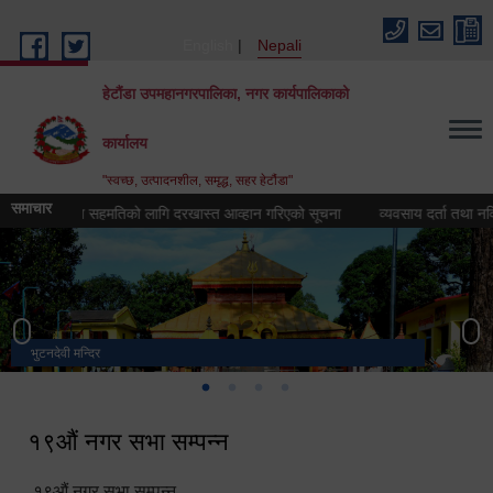
Skip to main content
English
Nepali
हेटौंडा उपमहानगरपालिका, नगर कार्यपालिकाको
कार्यालय
"स्वच्छ, उत्पादनशील, समृद्ध, सहर हेटौंडा"
समाचार
सरुवा सहमतिको लागि दरखास्त आव्हान गरिएको सूचना
व्यवसाय दर्ता तथा नविकरण
भुटनदेवी मन्दिर
स्मारक
मनकामना डाँडाबाट देखिएको दृश्य
हेटौंडा उपमहानगरपालिका नगर कार्यपालिकाको कार्यालय
१९औं नगर सभा सम्पन्न
१९औं नगर सभा सम्पन्न