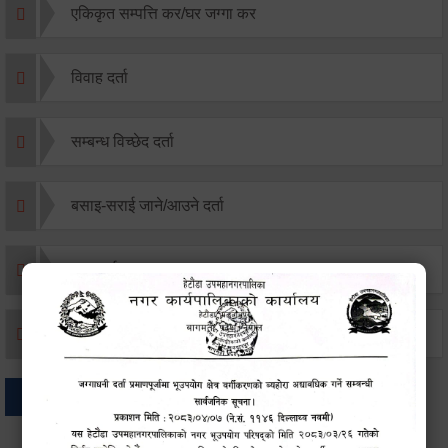
एकिकृत सम्पत्ति कर/घर जग्गा कर
विवाह दर्ता
सम्बन्ध विच्छेद दर्ता
बसाइ-सराई जाने/आउने दर्ता
मृत्यू दर्ता
जन्म दर्ता
अन्य