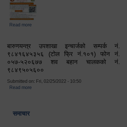
Read more
about घरबाटै अनलाइन मार्फत व्यक्तिगत घटना दर्ता सम्बन्धी
सूचना !!
बारुणयन्त्र उपशाखा इन्चार्जको सम्पर्क नं.
९८४१६४५३५६ (टोल फ्रि नं.१०१) फोन नं.
०५७-५२०६७७ शव बहान चालकको नं.
९८४९५०५६००
Submitted on:
Fri, 02/25/2022 - 10:50
Read more
about बारुणयन्त्र उपशाखा इन्चार्जको सम्पर्क नं.
९८४१६४५३५६ (टोल फ्रि नं.१०१) फोन नं. ०५७-५२०६७७
शव बहान चालकको नं. ९८४९५०५६००
समाचार