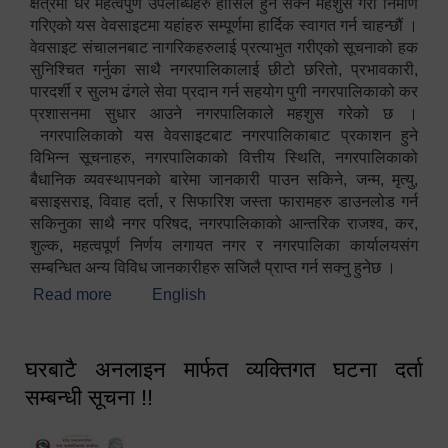
क्षेत्रमा धेरै महत्वपुर्ण उपलब्धिहरु हासिल हुन सक्ने महशुस गरी निर्माण
गरिएको यस वेवसाइटमा यहांहरु सम्पूर्णमा हार्दिक स्वागत गर्न चाहन्छौं ।
वेवसाइट संचालनबाट नागरिकहरुलाई प्रत्याभुत गरीएको सूचनाको हक
सुनिश्चित गर्नुका साथै नगरपालिकालाई छीटो छरितो, प्रभावकारी,
पारदर्शी र सुलभ ढंगले सेवा प्रदान गर्न सहयोग पुगी नगरपालिकाको कर
प्रशासनमा सुधार आउने नगरपालिकाले महशुस गरेको छ ।
नगरपालिकाको यस वेवसाइटबाट नगरपालिकाबाट प्रकाशन हुने
विभिन्न सूचनाहरु, नगरपालिकाको वित्तीय स्थिति, नगरपालिकाको
बैधानिक व्यवस्थापनको बारेमा जानकारी पाउन सकिने, जन्म, मृत्यु,
बसाइसराइ, विवाह दर्ता, र सिफारिश जस्ता फारामहरु डाउनलोड गर्न
सकिनुका साथै नगर परिषद, नगरपालिकाको आन्तरिक राजश्व, कर,
शुल्क, महत्वपूर्ण निर्णय लगायत नगर र नगरपालिका कार्यालयसंग
सम्बन्धित अन्य विविध जानकारीहरु सजिलै प्राप्त गर्न सक्नु हुनेछ ।
Read more
about स्वागतम!!!
English
घरबाटै अनलाइन मार्फत व्यक्तिगत घटना दर्ता
सम्बन्धी सूचना !!