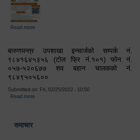
Read more
about घरबाटै अनलाइन मार्फत व्यक्तिगत घटना दर्ता सम्बन्धी
सूचना !!
बारुणयन्त्र उपशाखा इन्चार्जको सम्पर्क नं.
९८४१६४५३५६ (टोल फ्रि नं.१०१) फोन नं.
०५७-५२०६७७ शव बहान चालकको नं.
९८४९५०५६००
Submitted on:
Fri, 02/25/2022 - 10:50
Read more
about बारुणयन्त्र उपशाखा इन्चार्जको सम्पर्क नं.
९८४१६४५३५६ (टोल फ्रि नं.१०१) फोन नं. ०५७-५२०६७७
शव बहान चालकको नं. ९८४९५०५६००
समाचार