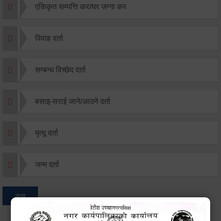
एकिकृत सम्पत्ति कर/घर जग्गा कर
विवाह दर्ता
सम्बन्ध विच्छेद दर्ता
बसाइ-सराई जाने/आउने दर्ता
मृत्यू दर्ता
जन्म दर्ता
अन्य