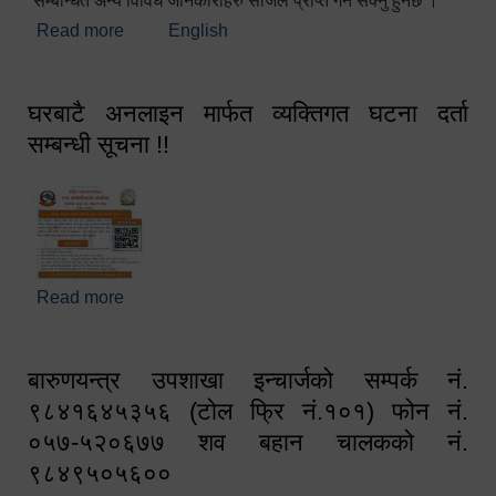
सम्बन्धित अन्य विविध जानकारीहरु सजिलै प्राप्त गर्न सक्नु हुनेछ ।
Read more
about स्वागतम!!!
English
घरबाटै अनलाइन मार्फत व्यक्तिगत घटना दर्ता
सम्बन्धी सूचना !!
Read more
about घरबाटै अनलाइन मार्फत व्यक्तिगत घटना दर्ता सम्बन्धी
सूचना !!
बारुणयन्त्र उपशाखा इन्चार्जको सम्पर्क नं.
९८४१६४५३५६ (टोल फ्रि नं.१०१) फोन नं.
०५७-५२०६७७ शव बहान चालकको नं.
९८४९५०५६००