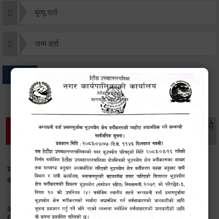
मृत्यू दर्ता
जन्म दर्ता
अन्य
थप विवरणहरु
सामाजिक सुरक्षा तथा
महिला
सूचनाको
वातावरण
व्यक्तिगत घटना दर्ता
विकास
हक
सामाजिक सुरक्षा तथा पञ्जीकरण शाखा ( आ.व. २०८२/०८३ को
वार्षिक प्रगति प्रतिवेदन)
आ.व.२०८२।८३ को सामाजिक सुरक्षा भत्ता प्राप्त गर्ने लाभग्राहीको