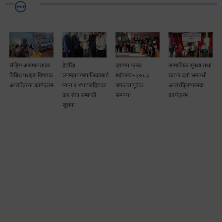
लैङ्गि असमानताका
हेटौँडा
ड्रागन फ्रुट
सामाजिक सुरक्षा तथा
विबिध पक्षहरु विषयक
उपमहानगरपालिकाबाटै
महोत्सव–२०८३
घटना दर्ता सम्बन्धी
अन्तक्रिया कार्यक्रम
प्यान र भ्याटसहितका
सफलतापूर्वक
अन्तरक्रियात्मक
कर सेवा सम्बन्धी
सम्पन्न!
कार्यक्रम
सूचना