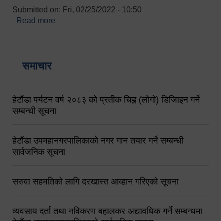
Submitted on:
Fri, 02/25/2022 - 10:50
Read more
about बारुणयन्त्र उपशाखा इन्चार्जको सम्पर्क नं.
९८४१६४५३५६ (टोल फ्रि नं.१०१) फोन नं. ०५७-५२०६७७
शव बहान चालकको नं. ९८४९५०५६००
समाचार
हेटौंडा पर्यटन वर्ष २०८३ को प्रतीक चिह्न (लोगो) डिजिाइन गर्ने
सम्बन्धी सूचना
हेटौंडा उपमहानगरपालिकाको नगर गान तयार गर्ने सम्बन्धी
सार्वजनिक सूचना
सरुवा सहमतिको लागि दरखास्त आव्हान गरिएको सूचना
व्यवसाय दर्ता तथा नविकरण बहालकर अद्यावधिक गर्ने सम्बन्धमा