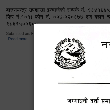
बारुणयन्त्र उपशाखा इन्चार्जको सम्पर्क नं. ९८४१६
फ्रि नं.१०१) फोन नं. ०५७-५२०६७७ शव बहान च
९८४९५०५६००
Submitted on:
Fri, 02/25/2022 - 10:50
Read more
about बारुणयन्त्र उपशाखा इन्चार्जको सम्पर्क नं. ९८४
नं.१०१) फोन नं. ०५७-५२०६७७ शव बहान चालकको नं. 