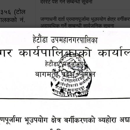
दररेट पेश गर्ने सम्बन्धी सूचना
४५३५६ (टोल
ालकको नं.
जग्गाधनी दर्ता प्रमाणपूर्जामा भूउपयोग क्षेत्र वर्गी
अद्यावधिक गर्ने सम्बन्धी सार्वजनिक सूचना
आशय पत्र दर्ता सम्बन्धी सूचना
१६४५३५६ (टोल फ्रि
९८४९५०५६००
शिक्षक सरुवा सहमतिका लागि दरखास्त आव्हान सम्
हेटौंडा उपमहानगरपालिकाको सूची दर्ता सम्बन्धी सू
चुरियामाई सुरुङको संरक्षण तथा व्यवस्थापनको जिम्
समितिलाई हस्तान्तरण
पोषाक र परिचयपत्र अनिवार्य लगाउने सम्बन्धमा ।