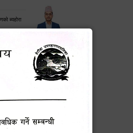
करणको ब्यहोरा
टेक बहादुर वली
प्रमुख प्रशासकीय अधिकृत
Phone: 9855010111
बन्धी सूचना !
चना
मेवारी
सविन न्यौपाने
प्रबक्ता, वडा १ नं. अध्यक्ष
Phone: ९८५५०६७३३७