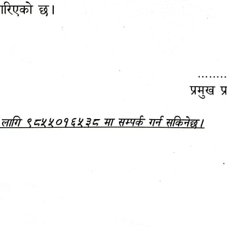
महानगरपालिकाबाटै प्यान र
ड्रागन फ्रुट महोत्सव–२०८३
ा कर सेवा सम्बन्धी सूचना
सफलतापूर्वक सम्पन्न!
जानकारी
बजेट,
आम्दानी र
दस्तावेज
खर्च
हेटौंडा पर्यटन वर्ष २०८३ को प्रतीक चिह्न (लोगो)