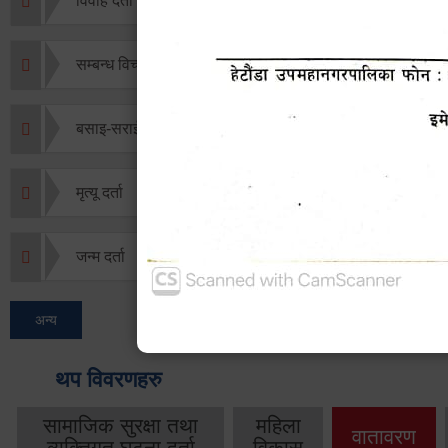
विवाह दर्ता
सम्बन्ध विच्छेद दर्ता
बसाइ-सराई जाने/आउने दर्ता
मृत्यू दर्ता
जन्म दर्ता
अन्य
थप विवरणहरु
सामाजिक सुरक्षा तथा
महिला
वातावरण
व्यक्तिगत घटना दर्ता
विकास