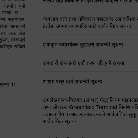
सरुवा सहमतिको लागि दरखास्त आव्हान गरिएको स
न सहयोग पुगी
स गरेको छ ।
व्यवसाय दर्ता तथा नविकरण बहालकर अद्यावधिक गर्
्न सूचनाहरु,
हेटौंडा उपमहानगरपालिकाको सार्वजनिक सूचना
ारेमा जानकारी
रामहरु डाउनलोड
क, महत्वपूर्ण
एकिकृत सम्पत्तीकर बुझाउने सम्बन्धी सूचना
कारीहरु सजिलै
सहकारी संस्थाको एकीकरण गरिएको सूचना
आशय पत्र दर्ता सम्बन्धी सूचना
ूचना !!
अमलेखगञ्ज-चितवन (लोथर) पेट्रोलियम पाइपलाइ
तथा लोथरमा Greenfield Terminal निर्माण पर
वातावरणीय प्रभाव मूल्याङ्कनको सार्वजनिक सुनुवा
सार्वजनिक सूचना
 सूचना !!