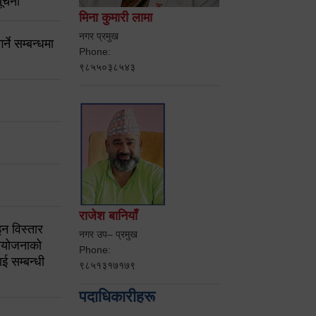
ूचना
मिना कुमारी लामा
नगर प्रमुख
ने सम्बन्धमा
Phone:
९८५५०३८५४३
राजेश बानियाँ
न विस्तार
नगर उप– प्रमुख
ियोजनाको
Phone:
ई सम्बन्धी
९८५१३१७१७९
पदाधिकारीहरू