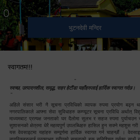
हेटौंडा उपमहानगरपालिका नगर
मनकामना डाँडाबाट देखिएको दृश्य
भुटनदेवी मन्दिर
स्मारक
कार्यपालिकाको कार्यालय
स्वागतम!!!
"
स्वच्छ, उत्पादनशील, समृद्ध, सहर हेटौंडा यहाँहरुलाई हार्दिक स्वागत गर्दछ।
"
अहिले संसार भरी नै सूचना प्रविधिको व्यापक रुपमा प्रयोग बढ्न थ
नगरपालिकाले आफ्ना सेवा सुविधाहरु कम्प्यूटर सूचना प्रविधि अर्थात् विद
माध्यमबाट प्रत्यक्ष जनताको घर दैलोमा सुलभ र सहज रुपमा पुर्याचउन
सुशासनको क्षेत्रमा धेरै महत्वपुर्ण उपलब्धिहरु हासिल हुन सक्ने महशुस गरी
यस वेवसाइटमा यहांहरु सम्पूर्णमा हार्दिक स्वागत गर्न चाहन्छौं । वेव
नागरिकहरुलाई प्रत्याभुत गरीएको सूचनाको हक सुनिश्चित गर्नुका साथै