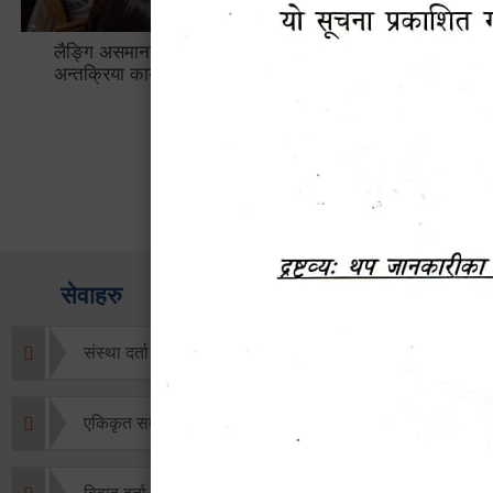
लैङ्गि असमानताका विबिध पक्षहरु विषयक
हेटौँडा उप
अन्तक्रिया कार्यक्रम
भ्याटसहितक
सेवाहरु
संस्था दर्ता सिफारिस
एकिकृत सम्पत्ति कर/घर जग्गा कर