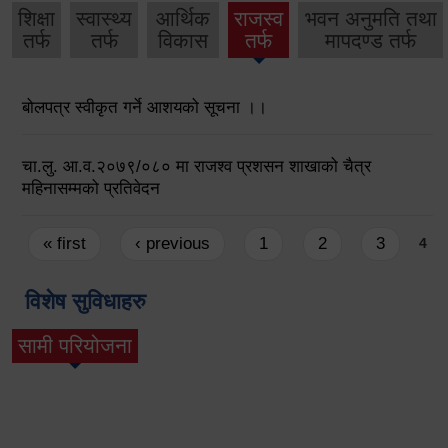
शिक्षा
स्वास्थ्य
आर्थिक
राजस्व
भवन अनुमति तथा
तर्फ
तर्फ
विकास
तर्फ
मापदण्ड तर्फ
बोलपत्र स्वीकृत गर्ने आशयको सूचना ।।
चा.लु. आ.व.२०७९/०८० मा राजश्व प्रशसन शाखाको चैत्र
महिनासम्मको प्रतिवेदन
Pages
« first
‹ previous
1
2
3
4
विशेष सुविधाहरु
सामी परियोजना
(active tab)