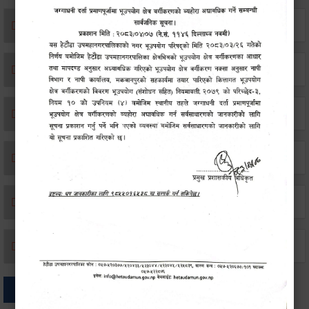
एकिकृत सम्पत्ति कर/घर जग्गा कर
विवाह दर्ता
सम्बन्ध विच्छेद दर्ता
बसाइ-सराई जाने/आउने दर्ता
मृत्यू दर्ता
जन्म दर्ता
अन्य