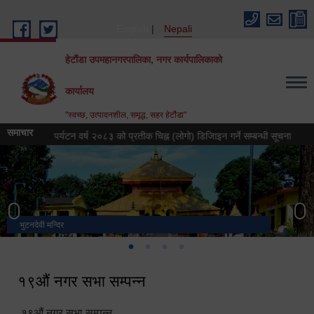
Skip to main content
English
Nepali
हेटौंडा उपमहानगरपालिका, नगर कार्यपालिकाको
कार्यालय
"स्वच्छ, उत्पादनशील, समृद्ध, सहर हेटौंडा"
समाचार
हेटौंडा पर्यटन वर्ष २०८३ को प्रतीक चिह्न (लोगो) डिजिाइन गर्ने सम्बन्धी सूचना
हेटौंड
भुटनदेवी मन्दिर
स्मारक
मनकामना डाँडाबाट देखिएको दृश्य
हेटौंडा उपमहानगरपालिका नगर कार्यपालिकाको कार्यालय
१९औं नगर सभा सम्पन्न
१९औं नगर सभा सम्पन्न