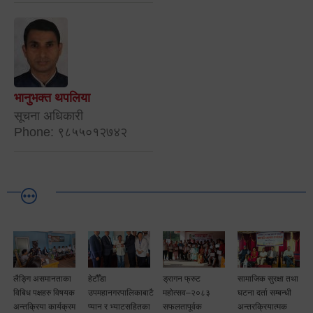
भानुभक्त थपलिया
सूचना अधिकारी
Phone: ९८५५०१२७४२
लैङ्गि असमानताका
हेटौँडा
ड्रागन फ्रुट
सामाजिक सुरक्षा तथा
विबिध पक्षहरु विषयक
उपमहानगरपालिकाबाटै
महोत्सव–२०८३
घटना दर्ता सम्बन्धी
अन्तक्रिया कार्यक्रम
प्यान र भ्याटसहितका
सफलतापूर्वक
अन्तरक्रियात्मक