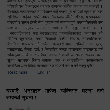
क्षेत्रमा धेरै महत्वपुर्ण उपलब्धिहरु हासिल हुन सक्ने महशुस गरी निर्माण
गरिएको यस वेवसाइटमा यहांहरु सम्पूर्णमा हार्दिक स्वागत गर्न चाहन्छौं ।
वेवसाइट संचालनबाट नागरिकहरुलाई प्रत्याभुत गरीएको सूचनाको हक
सुनिश्चित गर्नुका साथै नगरपालिकालाई छीटो छरितो, प्रभावकारी,
पारदर्शी र सुलभ ढंगले सेवा प्रदान गर्न सहयोग पुगी नगरपालिकाको कर
प्रशासनमा सुधार आउने नगरपालिकाले महशुस गरेको छ ।
नगरपालिकाको यस वेवसाइटबाट नगरपालिकाबाट प्रकाशन हुने
विभिन्न सूचनाहरु, नगरपालिकाको वित्तीय स्थिति, नगरपालिकाको
बैधानिक व्यवस्थापनको बारेमा जानकारी पाउन सकिने, जन्म, मृत्यु,
बसाइसराइ, विवाह दर्ता, र सिफारिश जस्ता फारामहरु डाउनलोड गर्न
सकिनुका साथै नगर परिषद, नगरपालिकाको आन्तरिक राजश्व, कर,
शुल्क, महत्वपूर्ण निर्णय लगायत नगर र नगरपालिका कार्यालयसंग
सम्बन्धित अन्य विविध जानकारीहरु सजिलै प्राप्त गर्न सक्नु हुनेछ ।
Read more
about स्वागतम!!!
English
घरबाटै अनलाइन मार्फत व्यक्तिगत घटना दर्ता
सम्बन्धी सूचना !!