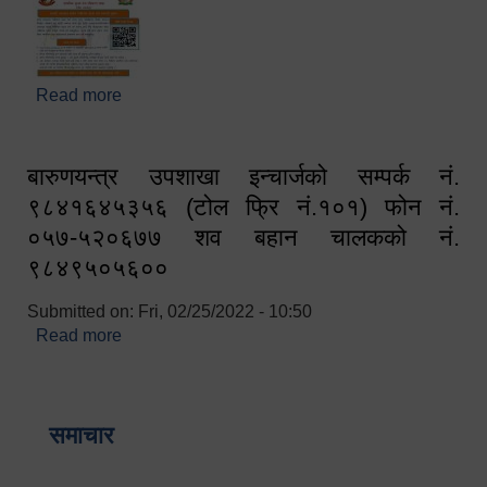
Read more
about घरबाटै अनलाइन मार्फत व्यक्तिगत घटना दर्ता सम्बन्धी
सूचना !!
बारुणयन्त्र उपशाखा इन्चार्जको सम्पर्क नं.
९८४१६४५३५६ (टोल फ्रि नं.१०१) फोन नं.
०५७-५२०६७७ शव बहान चालकको नं.
९८४९५०५६००
Submitted on:
Fri, 02/25/2022 - 10:50
Read more
about बारुणयन्त्र उपशाखा इन्चार्जको सम्पर्क नं.
९८४१६४५३५६ (टोल फ्रि नं.१०१) फोन नं. ०५७-५२०६७७
शव बहान चालकको नं. ९८४९५०५६००
समाचार