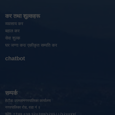
कर तथा शुल्कहरू
व्यवसाय कर
बहाल कर
सेवा शुल्क
घर जग्गा कर/ एकीकृत सम्पति कर
chatbot
सम्पर्क
हेटौडा उपमहानगरपालिका कार्यालय
नगरपालिका रोड, वडा नं २
फोन: +९७७ ०५७ ५२०३७७/५२४६८८/५२००४४/