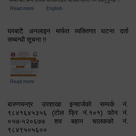
सम्बन्धित अन्य विविध जानकारीहरु सजिलै प्राप्त गर्न सक्नु हुनेछ ।
Read more
about स्वागतम!!!
English
घरबाटै अनलाइन मार्फत व्यक्तिगत घटना दर्ता
सम्बन्धी सूचना !!
Read more
about घरबाटै अनलाइन मार्फत व्यक्तिगत घटना दर्ता सम्बन्धी
सूचना !!
बारुणयन्त्र उपशाखा इन्चार्जको सम्पर्क नं.
९८४१६४५३५६ (टोल फ्रि नं.१०१) फोन नं.
०५७-५२०६७७ शव बहान चालकको नं.
९८४९५०५६००