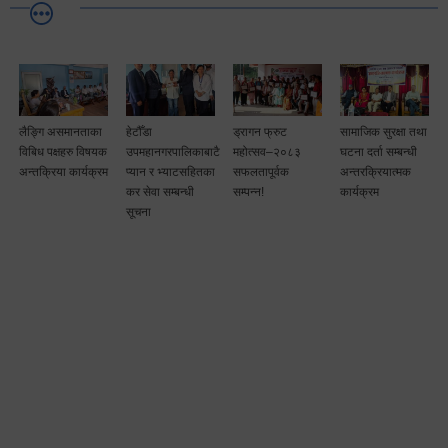
लैङ्गि असमानताका
हेटौँडा
ड्रागन फ्रुट
सामाजिक सुरक्षा तथा
विबिध पक्षहरु विषयक
उपमहानगरपालिकाबाटै
महोत्सव–२०८३
घटना दर्ता सम्बन्धी
अन्तक्रिया कार्यक्रम
प्यान र भ्याटसहितका
सफलतापूर्वक
अन्तरक्रियात्मक
कर सेवा सम्बन्धी
सम्पन्न!
कार्यक्रम
सूचना