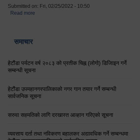
Submitted on:
Fri, 02/25/2022 - 10:50
Read more
about बारुणयन्त्र उपशाखा इन्चार्जको सम्पर्क नं.
९८४१६४५३५६ (टोल फ्रि नं.१०१) फोन नं. ०५७-५२०६७७
शव बहान चालकको नं. ९८४९५०५६००
समाचार
हेटौंडा पर्यटन वर्ष २०८३ को प्रतीक चिह्न (लोगो) डिजिाइन गर्ने
सम्बन्धी सूचना
हेटौंडा उपमहानगरपालिकाको नगर गान तयार गर्ने सम्बन्धी
सार्वजनिक सूचना
सरुवा सहमतिको लागि दरखास्त आव्हान गरिएको सूचना
व्यवसाय दर्ता तथा नविकरण बहालकर अद्यावधिक गर्ने सम्बन्धमा