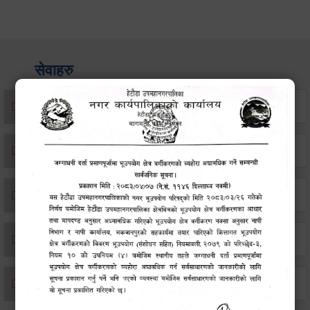
सेवाहरु
संस्था दर्ता सिफारिस
एकिकृत सम्पत्ति कर/घर जग्गा कर
विवाह दर्ता
सम्बन्ध विच्छेद दर्ता
बसाइ-सराई जाने/आउने दर्ता