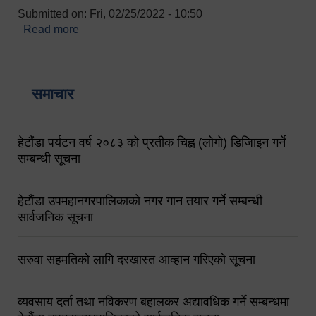
Submitted on:
Fri, 02/25/2022 - 10:50
Read more
about बारुणयन्त्र उपशाखा इन्चार्जको सम्पर्क नं.
९८४१६४५३५६ (टोल फ्रि नं.१०१) फोन नं. ०५७-५२०६७७
शव बहान चालकको नं. ९८४९५०५६००
समाचार
हेटौंडा पर्यटन वर्ष २०८३ को प्रतीक चिह्न (लोगो) डिजिाइन गर्ने
सम्बन्धी सूचना
हेटौंडा उपमहानगरपालिकाको नगर गान तयार गर्ने सम्बन्धी
सार्वजनिक सूचना
सरुवा सहमतिको लागि दरखास्त आव्हान गरिएको सूचना
व्यवसाय दर्ता तथा नविकरण बहालकर अद्यावधिक गर्ने सम्बन्धमा