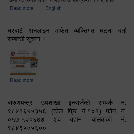
सम्बन्धित अन्य विविध जानकारीहरु सजिलै प्राप्त गर्न सक्नु हुनेछ ।
Read more
about स्वागतम!!!
English
घरबाटै अनलाइन मार्फत व्यक्तिगत घटना दर्ता
सम्बन्धी सूचना !!
Read more
about घरबाटै अनलाइन मार्फत व्यक्तिगत घटना दर्ता सम्बन्धी
सूचना !!
बारुणयन्त्र उपशाखा इन्चार्जको सम्पर्क नं.
९८४१६४५३५६ (टोल फ्रि नं.१०१) फोन नं.
०५७-५२०६७७ शव बहान चालकको नं.
९८४९५०५६००