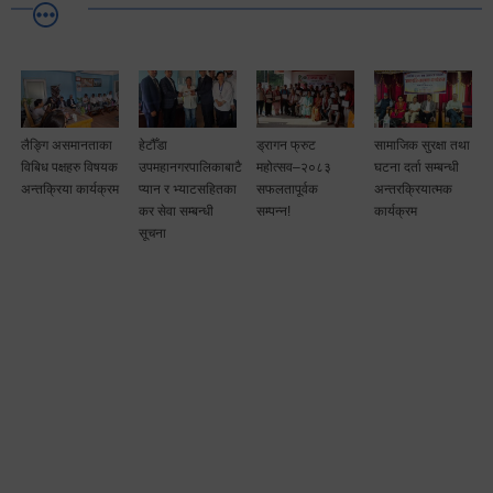
लैङ्गि असमानताका
हेटौँडा
ड्रागन फ्रुट
सामाजिक सुरक्षा तथा
विबिध पक्षहरु विषयक
उपमहानगरपालिकाबाटै
महोत्सव–२०८३
घटना दर्ता सम्बन्धी
अन्तक्रिया कार्यक्रम
प्यान र भ्याटसहितका
सफलतापूर्वक
अन्तरक्रियात्मक
कर सेवा सम्बन्धी
सम्पन्न!
कार्यक्रम
सूचना