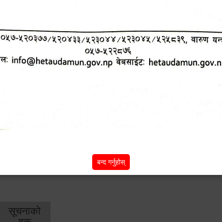
शिक्षा
स्वास्थ्य
आर्
तर्फ
तर्फ
विक
विशेष सुविधाहरु
सामी परियोजना
(active tab)
बन्द गर्नुहोस्
सूचनाको
हक