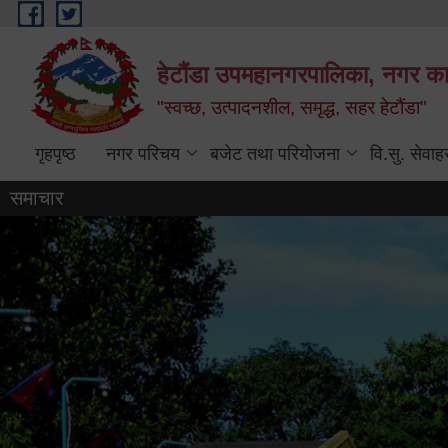
Skip to main content
हेटौंडा उपमहानगरपालिका, नगर कार
"स्वच्छ, उत्पादनशील, समृद्ध, सहर हेटौंडा"
गृहपृष्ठ
नगर परिचय
बजेट तथा परियोजना
वि.सु. सेवाह
समाचार