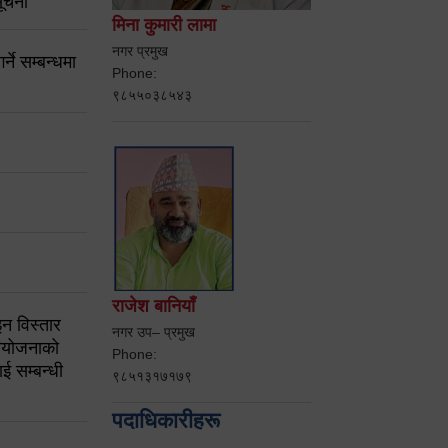
ूचना
मिना कुमारी लामा
नगर प्रमुख
ने सम्बन्धमा
Phone:
९८५५०३८५४३
राजेश बानियाँ
न विस्तार
नगर उप– प्रमुख
ियोजनाको
Phone:
ई सम्बन्धी
९८५१३१७१७९
पदाधिकारीहरू