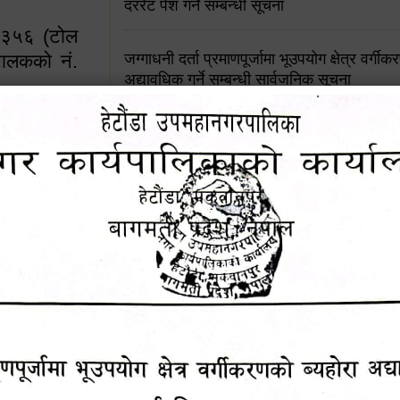
दररेट पेश गर्ने सम्बन्धी सूचना
४५३५६ (टोल
ालकको नं.
जग्गाधनी दर्ता प्रमाणपूर्जामा भूउपयोग क्षेत्र वर्गी
अद्यावधिक गर्ने सम्बन्धी सार्वजनिक सूचना
आशय पत्र दर्ता सम्बन्धी सूचना
१६४५३५६ (टोल फ्रि
९८४९५०५६००
शिक्षक सरुवा सहमतिका लागि दरखास्त आव्हान सम्
हेटौंडा उपमहानगरपालिकाको सूची दर्ता सम्बन्धी सू
चुरियामाई सुरुङको संरक्षण तथा व्यवस्थापनको जिम्
समितिलाई हस्तान्तरण
पोषाक र परिचयपत्र अनिवार्य लगाउने सम्बन्धमा ।