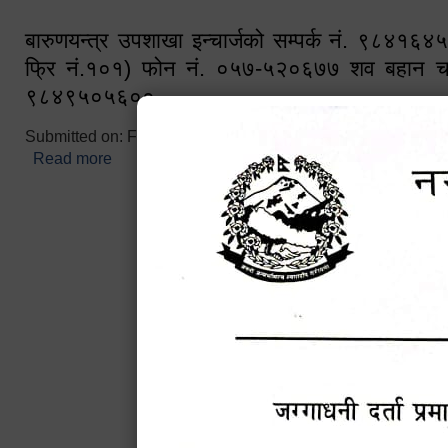
बारुणयन्त्र उपशाखा इन्चार्जको सम्पर्क नं. ९८४१६
फ्रि नं.१०१) फोन नं. ०५७-५२०६७७ शव बहान च
९८४९५०५६००
Submitted on:
Fri, 02/25/2022 - 10:50
Read more
about बारुणयन्त्र उपशाखा इन्चार्जको सम्पर्क नं. ९८४
नं.१०१) फोन नं. ०५७-५२०६७७ शव बहान चालकको नं. 