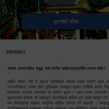
हेटौंडा उपमहानगरपालिका नगर
मनकामना डाँडाबाट देखिएको दृश्य
भुटनदेवी मन्दिर
स्मारक
कार्यपालिकाको कार्यालय
स्वागतम!!!
"
स्वच्छ, उत्पादनशील, समृद्ध, सहर हेटौंडा यहाँहरुलाई हार्दिक स्वागत गर्दछ।
"
अहिले संसार भरी नै सूचना प्रविधिको व्यापक रुपमा प्रयोग बढ्न थ
नगरपालिकाले आफ्ना सेवा सुविधाहरु कम्प्यूटर सूचना प्रविधि अर्थात् विद
माध्यमबाट प्रत्यक्ष जनताको घर दैलोमा सुलभ र सहज रुपमा पुर्याचउन
सुशासनको क्षेत्रमा धेरै महत्वपुर्ण उपलब्धिहरु हासिल हुन सक्ने महशुस गरी
यस वेवसाइटमा यहांहरु सम्पूर्णमा हार्दिक स्वागत गर्न चाहन्छौं । वेव
नागरिकहरुलाई प्रत्याभुत गरीएको सूचनाको हक सुनिश्चित गर्नुका साथै