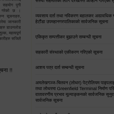
सरुवा सहमतिको लागि दरखास्त आव्हान गरिएको स
न सहयोग पुगी
स गरेको छ ।
व्यवसाय दर्ता तथा नविकरण बहालकर अद्यावधिक गर्
्न सूचनाहरु,
हेटौंडा उपमहानगरपालिकाको सार्वजनिक सूचना
ारेमा जानकारी
रामहरु डाउनलोड
क, महत्वपूर्ण
एकिकृत सम्पत्तीकर बुझाउने सम्बन्धी सूचना
कारीहरु सजिलै
सहकारी संस्थाको एकीकरण गरिएको सूचना
आशय पत्र दर्ता सम्बन्धी सूचना
ूचना !!
अमलेखगञ्ज-चितवन (लोथर) पेट्रोलियम पाइपलाइ
तथा लोथरमा Greenfield Terminal निर्माण पर
वातावरणीय प्रभाव मूल्याङ्कनको सार्वजनिक सुनुवा
सार्वजनिक सूचना
 सूचना !!