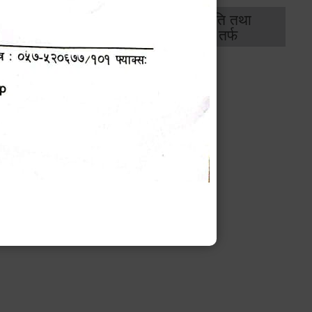
थिक
राजस्व
भवन अनुमति तथा
ास
तर्फ
मापदण्ड तर्फ