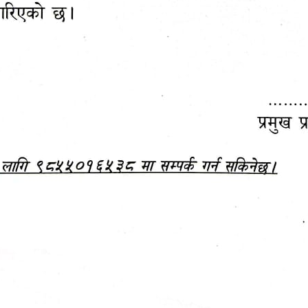
महानगरपालिकाबाटै प्यान र
ड्रागन फ्रुट महोत्सव–२०८३
ा कर सेवा सम्बन्धी सूचना
सफलतापूर्वक सम्पन्न!
जानकारी
बजेट,
आम्दानी र
दस्तावेज
खर्च
अन्य विवरणहरु