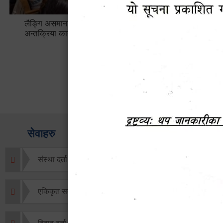
लैङ्गि असमानताका विबिध पक्षहरु विषयक
हेटौँडा उप
अन्तक्रिया कार्यक्रम
भ्याटसहितक
सेवाहरु
संस्था दर्ता सिफारिस
एकिकृत सम्पत्ति कर/घर जग्गा कर