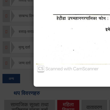
विवाह दर्ता
सम्बन्ध विच्छेद दर्ता
बसाइ-सराई जाने/आउने दर्ता
मृत्यू दर्ता
जन्म दर्ता
अन्य
थप विवरणहरु
सामाजिक सुरक्षा तथा
महिला
वातावरण
व्यक्तिगत घटना दर्ता
विकास