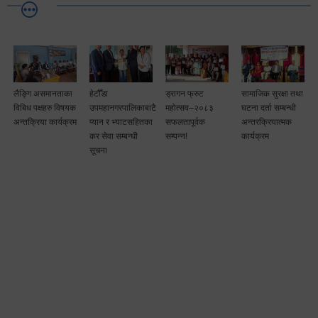
लैङ्गि असमानताका
हेटौँडा
ड्रागन फ्रुट
सामाजिक सुरक्षा तथा
विबिध पक्षहरु विषयक
उपमहानगरपालिकाबाटै
महोत्सव–२०८३
घटना दर्ता सम्बन्धी
अन्तक्रिया कार्यक्रम
प्यान र भ्याटसहितका
सफलतापूर्वक
अन्तरक्रियात्मक
कर सेवा सम्बन्धी
सम्पन्न!
कार्यक्रम
सूचना