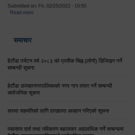
Submitted on:
Fri, 02/25/2022 - 10:50
Read more
about बारुणयन्त्र उपशाखा इन्चार्जको सम्पर्क नं.
९८४१६४५३५६ (टोल फ्रि नं.१०१) फोन नं. ०५७-५२०६७७
शव बहान चालकको नं. ९८४९५०५६००
समाचार
हेटौंडा पर्यटन वर्ष २०८३ को प्रतीक चिह्न (लोगो) डिजिाइन गर्ने
सम्बन्धी सूचना
हेटौंडा उपमहानगरपालिकाको नगर गान तयार गर्ने सम्बन्धी
सार्वजनिक सूचना
सरुवा सहमतिको लागि दरखास्त आव्हान गरिएको सूचना
व्यवसाय दर्ता तथा नविकरण बहालकर अद्यावधिक गर्ने सम्बन्धमा