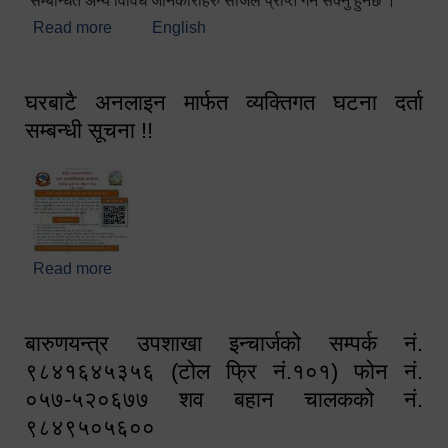
सम्बन्धित अन्य विविध जानकारीहरु सजिलै प्राप्त गर्न सक्नु हुनेछ ।
Read more
about स्वागतम!!!
English
घरबाटै अनलाइन मार्फत व्यक्तिगत घटना दर्ता
सम्बन्धी सूचना !!
Read more
about घरबाटै अनलाइन मार्फत व्यक्तिगत घटना दर्ता सम्बन्धी
सूचना !!
बारुणयन्त्र उपशाखा इन्चार्जको सम्पर्क नं.
९८४१६४५३५६ (टोल फ्रि नं.१०१) फोन नं.
०५७-५२०६७७ शव बहान चालकको नं.
९८४९५०५६००