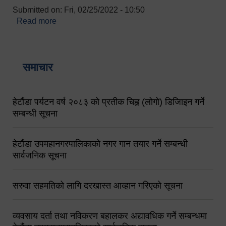
Submitted on:
Fri, 02/25/2022 - 10:50
Read more
about बारुणयन्त्र उपशाखा इन्चार्जको सम्पर्क नं.
९८४१६४५३५६ (टोल फ्रि नं.१०१) फोन नं. ०५७-५२०६७७
शव बहान चालकको नं. ९८४९५०५६००
समाचार
हेटौंडा पर्यटन वर्ष २०८३ को प्रतीक चिह्न (लोगो) डिजिाइन गर्ने
सम्बन्धी सूचना
हेटौंडा उपमहानगरपालिकाको नगर गान तयार गर्ने सम्बन्धी
सार्वजनिक सूचना
सरुवा सहमतिको लागि दरखास्त आव्हान गरिएको सूचना
व्यवसाय दर्ता तथा नविकरण बहालकर अद्यावधिक गर्ने सम्बन्धमा