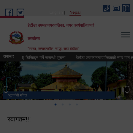
Skip to main content
English
Nepali
हेटौंडा उपमहानगरपालिका, नगर कार्यपालिकाको
कार्यालय
"स्वच्छ, उत्पादनशील, समृद्ध, सहर हेटौंडा"
समाचार
ह्न (लोगो) डिजिाइन गर्ने सम्बन्धी सूचना
हेटौंडा उपमहानगरपालिकाको नगर गान तयार गर्ने
भुटनदेवी मन्दिर
स्मारक
मनकामना डाँडाबाट देखिएको दृश्य
हेटौंडा उपमहानगरपालिका नगर कार्यपालिकाको कार्यालय
स्वागतम!!!
"