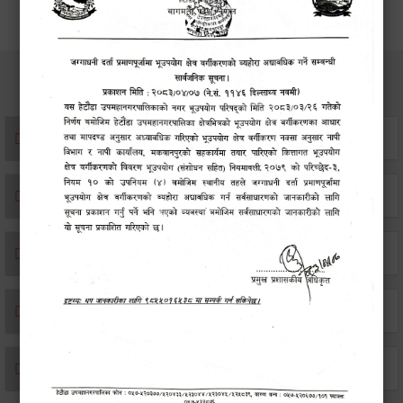
सेवाहरु
संस्था दर्ता सिफारिस
एकिकृत सम्पत्ति कर/घर जग्गा कर
विवाह दर्ता
सम्बन्ध विच्छेद दर्ता
बसाइ-सराई जाने/आउने दर्ता