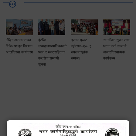
लैङ्गि असमानताका
हेटौँडा
ड्रागन फ्रुट
सामाजिक सुरक्षा तथा
विबिध पक्षहरु विषयक
उपमहानगरपालिकाबाटै
महोत्सव–२०८३
घटना दर्ता सम्बन्धी
अन्तक्रिया कार्यक्रम
प्यान र भ्याटसहितका
सफलतापूर्वक
अन्तरक्रियात्मक
कर सेवा सम्बन्धी
सम्पन्न!
कार्यक्रम
सूचना