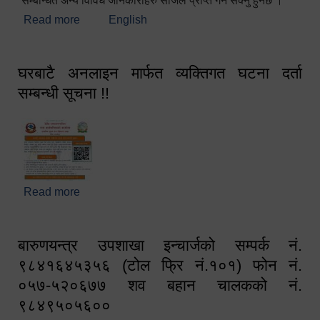
सम्बन्धित अन्य विविध जानकारीहरु सजिलै प्राप्त गर्न सक्नु हुनेछ ।
Read more
about स्वागतम!!!
English
घरबाटै अनलाइन मार्फत व्यक्तिगत घटना दर्ता
सम्बन्धी सूचना !!
Read more
about घरबाटै अनलाइन मार्फत व्यक्तिगत घटना दर्ता सम्बन्धी
सूचना !!
बारुणयन्त्र उपशाखा इन्चार्जको सम्पर्क नं.
९८४१६४५३५६ (टोल फ्रि नं.१०१) फोन नं.
०५७-५२०६७७ शव बहान चालकको नं.
९८४९५०५६००