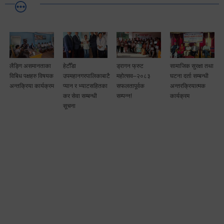
लैङ्गि असमानताका
हेटौँडा
ड्रागन फ्रुट
सामाजिक सुरक्षा तथा
विबिध पक्षहरु विषयक
उपमहानगरपालिकाबाटै
महोत्सव–२०८३
घटना दर्ता सम्बन्धी
अन्तक्रिया कार्यक्रम
प्यान र भ्याटसहितका
सफलतापूर्वक
अन्तरक्रियात्मक
कर सेवा सम्बन्धी
सम्पन्न!
कार्यक्रम
सूचना