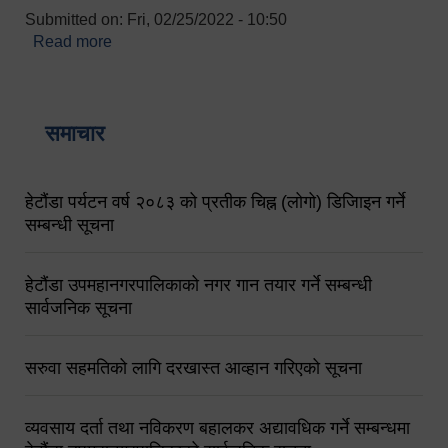
Submitted on:
Fri, 02/25/2022 - 10:50
Read more
about बारुणयन्त्र उपशाखा इन्चार्जको सम्पर्क नं.
९८४१६४५३५६ (टोल फ्रि नं.१०१) फोन नं. ०५७-५२०६७७
शव बहान चालकको नं. ९८४९५०५६००
समाचार
हेटौंडा पर्यटन वर्ष २०८३ को प्रतीक चिह्न (लोगो) डिजिाइन गर्ने
सम्बन्धी सूचना
हेटौंडा उपमहानगरपालिकाको नगर गान तयार गर्ने सम्बन्धी
सार्वजनिक सूचना
सरुवा सहमतिको लागि दरखास्त आव्हान गरिएको सूचना
व्यवसाय दर्ता तथा नविकरण बहालकर अद्यावधिक गर्ने सम्बन्धमा