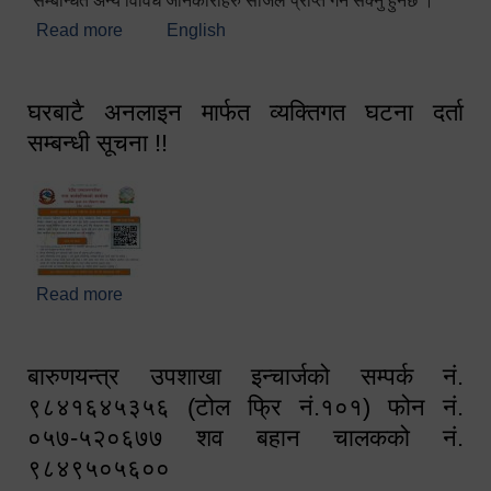
सम्बन्धित अन्य विविध जानकारीहरु सजिलै प्राप्त गर्न सक्नु हुनेछ ।
Read more
about स्वागतम!!!
English
घरबाटै अनलाइन मार्फत व्यक्तिगत घटना दर्ता
सम्बन्धी सूचना !!
Read more
about घरबाटै अनलाइन मार्फत व्यक्तिगत घटना दर्ता सम्बन्धी
सूचना !!
बारुणयन्त्र उपशाखा इन्चार्जको सम्पर्क नं.
९८४१६४५३५६ (टोल फ्रि नं.१०१) फोन नं.
०५७-५२०६७७ शव बहान चालकको नं.
९८४९५०५६००