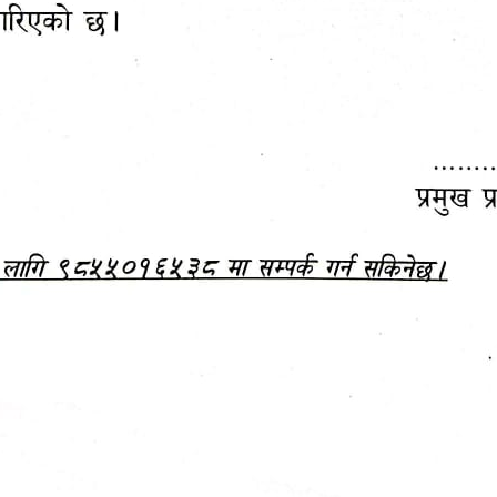
महानगरपालिकाबाटै प्यान र
ड्रागन फ्रुट महोत्सव–२०८३
ा कर सेवा सम्बन्धी सूचना
सफलतापूर्वक सम्पन्न!
जानकारी
बजेट,
आम्दानी र
दस्तावेज
खर्च
अध्ययन/ प्रतिवेदन
अनुसन्धान रिपोर्ट
-