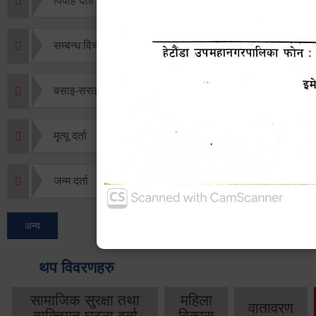
विवाह दर्ता
सम्बन्ध विच्छेद दर्ता
बसाइ-सराई जाने/आउने दर्ता
मृत्यू दर्ता
जन्म दर्ता
अन्य
थप विवरणहरु
सामाजिक सुरक्षा तथा
महिला
वातावरण
व्यक्तिगत घटना दर्ता
विकास