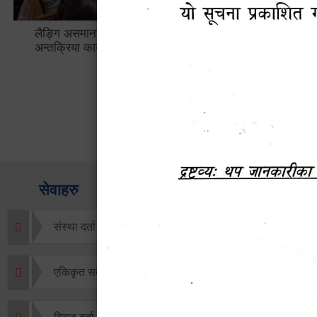
लैङ्गि असमानताका विबिध पक्षहरु विषयक
हेटौँडा उप
अन्तक्रिया कार्यक्रम
भ्याटसहितक
सेवाहरु
संस्था दर्ता सिफारिस
एकिकृत सम्पत्ति कर/घर जग्गा कर