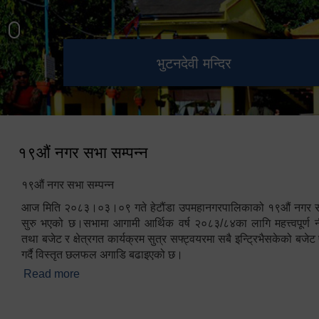
हेटौंडा उपमहानगरपालिका नगर
मनकामना डाँडाबाट देखिएको दृश्य
भुटनदेवी मन्दिर
स्मारक
कार्यपालिकाको कार्यालय
१९औं नगर सभा सम्पन्न
१९औं नगर सभा सम्पन्न
आज मिति २०८३।०३।०९ गते हेटौंडा उपमहानगरपालिकाको १९औं नगर सभ
सुरु भएको छ।सभामा आगामी आर्थिक वर्ष २०८३/८४का लागि महत्त्वपूर्ण नी
तथा बजेट र क्षेत्रगत कार्यक्रम सुत्र सफ्ट्वयरमा सबै इन्ट्रिभैसकेको बजेट 
गर्दै विस्तृत छलफल अगाडि बढाइएको छ।
Read more
about १९औं नगर सभा सम्पन्न