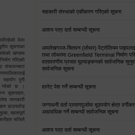
सहकारी संस्थाको एकीकरण गरिएको सूचना
आशय पत्र दर्ता सम्बन्धी सूचना
ालीरहेको वेला
्युतीय सूचनाका
अमलेखगञ्ज-चितवन (लोथर) पेट्रोलियम पाइपलाइ
 सकेको खण्डमा
तथा लोथरमा Greenfield Terminal निर्माण पर
 निर्माण गरिएको
वातावरणीय प्रभाव मूल्याङ्कनको सार्वजनिक सुनुवा
साइट संचालनबाट
सार्वजनिक सूचना
 नगरपालिकालाई
न सहयोग पुगी
स गरेको छ ।
दररेट पेश गर्ने सम्बन्धी सूचना
्न सूचनाहरु,
ारेमा जानकारी
जग्गाधनी दर्ता प्रमाणपूर्जामा भूउपयोग क्षेत्र वर्गी
रामहरु डाउनलोड
अद्यावधिक गर्ने सम्बन्धी सार्वजनिक सूचना
क, महत्वपूर्ण
कारीहरु सजिलै
आशय पत्र दर्ता सम्बन्धी सूचना