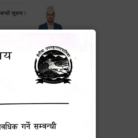
बन्धी सूचना !
चना
टेक बहादुर वली
प्रमुख प्रशासकीय अधिकृत
मेवारी
Phone: 9855010111
 सूचना
सविन न्यौपाने
प्रबक्ता, वडा १ नं. अध्यक्ष
म्बन्धी
Phone: ९८५५०६७३३७