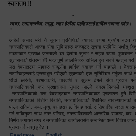
स्वागतम!!!
"
स्वच्छ, उत्पादनशील, समृद्ध, सहर हेटौंडा यहाँहरुलाई हार्दिक स्वागत गर्दछ।
"
अहिले संसार भरी नै सूचना प्रविधिको व्यापक रुपमा प्रयोग बढ्न थ
नगरपालिकाले आफ्ना सेवा सुविधाहरु कम्प्यूटर सूचना प्रविधि अर्थात् विद
माध्यमबाट प्रत्यक्ष जनताको घर दैलोमा सुलभ र सहज रुपमा पुर्याचउन
सुशासनको क्षेत्रमा धेरै महत्वपुर्ण उपलब्धिहरु हासिल हुन सक्ने महशुस गरी
यस वेवसाइटमा यहांहरु सम्पूर्णमा हार्दिक स्वागत गर्न चाहन्छौं । वेव
नागरिकहरुलाई प्रत्याभुत गरीएको सूचनाको हक सुनिश्चित गर्नुका साथै
छीटो छरितो, प्रभावकारी, पारदर्शी र सुलभ ढंगले सेवा प्रदान गर्
नगरपालिकाको कर प्रशासनमा सुधार आउने नगरपालिकाले महशु
नगरपालिकाको यस वेवसाइटबाट नगरपालिकाबाट प्रकाशन हुने विभिन
नगरपालिकाको वित्तीय स्थिति, नगरपालिकाको बैधानिक व्यवस्थापनको ब
पाउन सकिने, जन्म, मृत्यु, बसाइसराइ, विवाह दर्ता, र सिफारिश जस्ता फा
गर्न सकिनुका साथै नगर परिषद, नगरपालिकाको आन्तरिक राजश्व, कर, शुल्
निर्णय लगायत नगर र नगरपालिका कार्यालयसंग सम्बन्धित अन्य विविध जान
प्राप्त गर्न सक्नु हुनेछ ।
Read more
about स्वागतम!!!
English