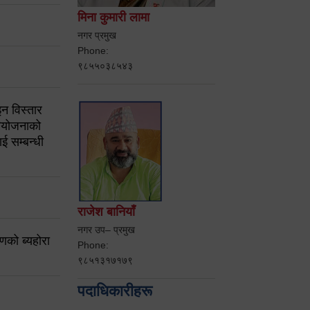
मिना कुमारी लामा
नगर प्रमुख
Phone:
९८५५०३८५४३
न विस्तार
ियोजनाको
ई सम्बन्धी
राजेश बानियाँ
नगर उप– प्रमुख
करणको ब्यहोरा
Phone:
९८५१३१७१७९
पदाधिकारीहरू