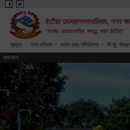
Skip to main content
हेटौंडा उपमहानगरपालिका, नगर कार
"स्वच्छ, उत्पादनशील, समृद्ध, सहर हेटौंडा"
गृहपृष्ठ
नगर परिचय
बजेट तथा परियोजना
वि.सु. सेवाह
समाचार