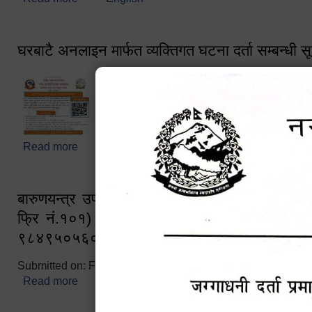
घरबाटै अनलाइन मार्फत व्यक्तिगत घटना दर्ता सम्बन्धी स
Read more
about घरबाटै अनलाइन मार्फत व्यक्तिगत घटना दर्ता सम्बन्धी
बारुणयन्त्र उपशाखा इन्चार्जको सम्पर्क नं. ९८४१६
फ्रि नं.१०१) फोन नं. ०५७-५२०६७७ शव बहान च
९८४९५०५६००
Submitted on:
Fri, 02/25/2022 - 10:50
Read more
about बारुणयन्त्र उपशाखा इन्चार्जको सम्पर्क नं. ९८४
नं.१०१) फोन नं. ०५७-५२०६७७ शव बहान चालकको नं. 