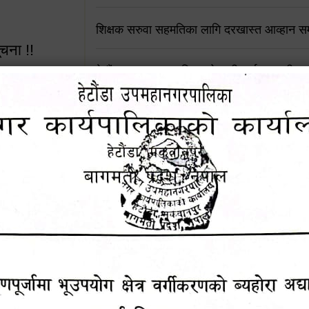
शिक्षक सरुवा सहमतिका लागि दरखास्त आव्हान सम्
ूचना !!
हेटौंडा उपमहानगरपालिकाको सूची दर्ता सम्बन्धी सू
चुरियामाई सुरुङको संरक्षण तथा व्यवस्थापनको जिम्
समितिलाई हस्तान्तरण
 सूचना !!
पोषाक र परिचयपत्र अनिवार्य लगाउने सम्बन्धमा ।
४५३५६ (टोल
राजश्व संकलन सेवा बन्द रहने सम्बन्धी सार्वजनिक
ालकको नं.
नदीजन्य पदार्थको बिक्री-वितरणमा रोक लगाइएको स
सूचना !
१६४५३५६ (टोल फ्रि
९८४९५०५६००
थप